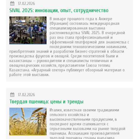
17.02.2026
SIVAL 2025: инновации, опыт, сотрудничество
В январе прошлого года в Анжере
(Франция) состоялась международная
специализированная выставка
растениеводства SIVAL 2025. В очередной
раз она стала профессиональной и
эффективной платформой для знакомства с
последними технологическими новинками,
приобретения знаний и разработки бизнес-стратегий в области
производства фруктов и овощей. Среди посетителей были и
казахстанцы — руководители и специалисты тепличных и
овощеводческих хозяйств, представители Союза теплиц
Казахстана. «Аграрный сектор» публикует обзорный материал о
работе этой выставки.
17.02.2026
Твердая пшеница: цены и тренды
Италия, известная своими традициями
сельского хозяйства и
высококачественными продуктами, в
последнее время сталкивается с
серьезными вызовами на рынке твердой
пшеницы. Ассоциация производителей
твердой пшеницы страны выразила