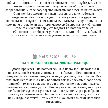
собрался заниматься сельским хозяйством, – инвестсубсидии. Идея
отличная, но исполнение… Покупаешь новый трактор или
оборудование, и тебе государство выплачивает 25% от их стоимости.
Отлично! На радостях от такой новости аграрии побежали
модернизироваться и покупать технику – ведь государство
пообещало. Но, купив технику,…попали. Оказывается, субсидий-то на
всех не хватает. То ли фермеры чересчур быстро начали обновлять
свой технический парк, что бюджет не поспевает за их
потребностями, то ли бюджет урезали, а сказать об этом забыли. В
итоге как в той песне – «результаты есть, только денег нет».
14.01.2017 20:06
1664
Ржа, что режет без ножа. Колонка редактора
Думали, пронесет... Не получилось. Она появилась. Незаметно и
неожиданно (в сельском хозяйстве так бывает). Недооценили. Не
увидели из-за пелены дождей. А когда увидели, было поздно. Или
уже было невозможно с ней бороться, так как заехать в поле после
ливней – только на лодке. А если и возможно, так денег жалко,
фунгициды – по цене духов... Потом уже стало не жалко, но их уже
не было (не духов, а фунгицидов) – соседи-фермеры разобрали.
Почему не завезли еще? Так фирмы тоже не ожидали, там тоже
наши люди работают... Что в итоге? Сэкономили тысячи, потеряли
миллионы...