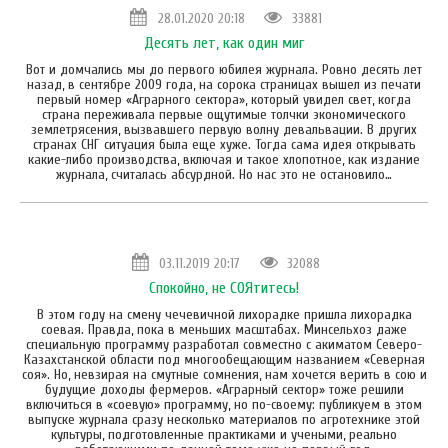
28.01.2020 20:18
33881
Десять лет, как один миг
Вот и домчались мы до первого юбилея журнала. Ровно десять лет
назад, в сентябре 2009 года, на сорока страницах вышел из печати
первый номер «Аграрного сектора», который увидел свет, когда
страна переживала первые ощутимые толчки экономического
землетрясения, вызвавшего первую волну девальвации. В других
странах СНГ ситуация была еще хуже. Тогда сама идея открывать
какие-либо производства, включая и такое хлопотное, как издание
журнала, считалась абсурдной. Но нас это не остановило…
03.11.2019 20:17
32088
Спокойно, не СОЯтитесь!
В этом году на смену чечевичной лихорадке пришла лихорадка
соевая. Правда, пока в меньших масштабах. Минсельхоз даже
специальную программу разработал совместно с акиматом Северо-
Казахстанской области под многообещающим названием «Северная
соя». Но, невзирая на смутные сомнения, нам хочется верить в сою и
будущие доходы фермеров. «Аграрный сектор» тоже решили
включиться в «соевую» программу, но по-своему: публикуем в этом
выпуске журнала сразу несколько материалов по агротехнике этой
культуры, подготовленные практиками и учеными, реально