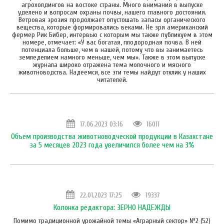
агрохолдингов на востоке страны. Много внимания в выпуске
уделено и вопросам охраны почвы, нашего главного достояния.
Ветровая эрозия продолжает опустошать запасы органического
вещества, которые формировались веками. Не зря американский
фермер Рик Бибер, интервью с которым мы также публикуем в этом
номере, отмечает: «У вас богатая, плодородная почва. В ней
потенциала больше, чем в нашей, потому что вы занимаетесь
земледелием намного меньше, чем мы». Также в этом выпуске
журнала широко отражена тема молочного и мясного
животноводства. Надеемся, все эти темы найдут отклик у наших
читателей.
17.06.2023 03:16
16011
Объем производства животноводческой продукции в Казахстане
за 5 месяцев 2023 года увеличился более чем на 3%
22.01.2023 17:25
19337
Колонка редактора: ЗЕРНО НАДЕЖДЫ
Помимо традиционной урожайной темы «Аграрный сектор» №2 (52)