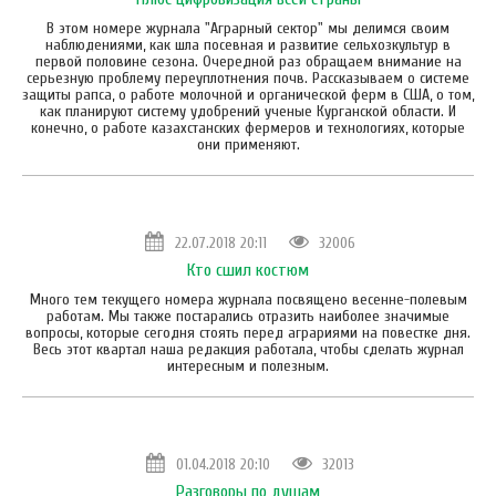
В этом номере журнала "Аграрный сектор" мы делимся своим
наблюдениями, как шла посевная и развитие сельхозкультур в
первой половине сезона. Очередной раз обращаем внимание на
серьезную проблему переуплотнения почв. Рассказываем о системе
защиты рапса, о работе молочной и органической ферм в США, о том,
как планируют систему удобрений ученые Курганской области. И
конечно, о работе казахстанских фермеров и технологиях, которые
они применяют.
22.07.2018 20:11
32006
Кто сшил костюм
Много тем текущего номера журнала посвящено весенне-полевым
работам. Мы также постарались отразить наиболее значимые
вопросы, которые сегодня стоять перед аграриями на повестке дня.
Весь этот квартал наша редакция работала, чтобы сделать журнал
интересным и полезным.
01.04.2018 20:10
32013
Разговоры по душам