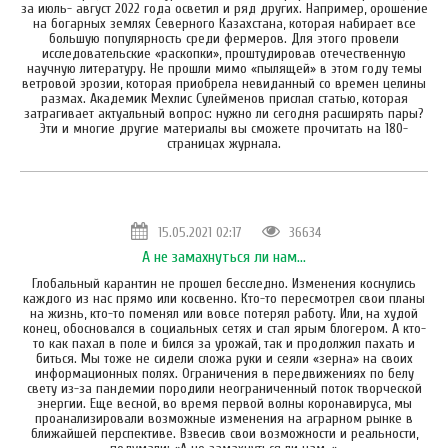
за июль- август 2022 года осветил и ряд других. Например, орошение
на богарных землях Северного Казахстана, которая набирает все
большую популярность среди фермеров. Для этого провели
исследовательские «раскопки», проштудировав отечественную
научную литературу. Не прошли мимо «пылящей» в этом году темы
ветровой эрозии, которая приобрела невиданный со времен целины
размах. Академик Мехлис Сулейменов прислал статью, которая
затрагивает актуальный вопрос: нужно ли сегодня расширять пары?
Эти и многие другие материалы вы сможете прочитать на 180-
страницах журнала.
15.05.2021 02:17
36634
А не замахнуться ли нам...
Глобальный карантин не прошел бесследно. Изменения коснулись
каждого из нас прямо или косвенно. Кто-то пересмотрел свои планы
на жизнь, кто-то поменял или вовсе потерял работу. Или, на худой
конец, обосновался в социальных сетях и стал ярым блогером. А кто-
то как пахал в поле и бился за урожай, так и продолжил пахать и
биться. Мы тоже не сидели сложа руки и сеяли «зерна» на своих
информационных полях. Ограничения в передвижениях по белу
свету из-за пандемии породили неограниченный поток творческой
энергии. Еще весной, во время первой волны коронавируса, мы
проанализировали возможные изменения на аграрном рынке в
ближайшей перспективе. Взвесив свои возможности и реальности,