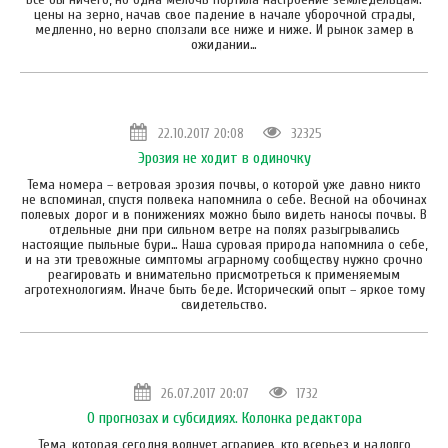
цены на зерно, начав свое падение в начале уборочной страды,
медленно, но верно сползали все ниже и ниже. И рынок замер в
ожидании…
22.10.2017 20:08
32325
Эрозия не ходит в одиночку
Тема номера – ветровая эрозия почвы, о которой уже давно никто
не вспоминал, спустя полвека напомнила о себе. Весной на обочинах
полевых дорог и в понижениях можно было видеть наносы почвы. В
отдельные дни при сильном ветре на полях разыгрывались
настоящие пыльные бури… Наша суровая природа напомнила о себе,
и на эти тревожные симптомы аграрному сообществу нужно срочно
реагировать и внимательно присмотреться к применяемым
агротехнологиям. Иначе быть беде. Исторический опыт – яркое тому
свидетельство.
26.07.2017 20:07
1732
О прогнозах и субсидиях. Колонка редактора
Тема, которая сегодня волнует аграриев, кто всерьез и надолго