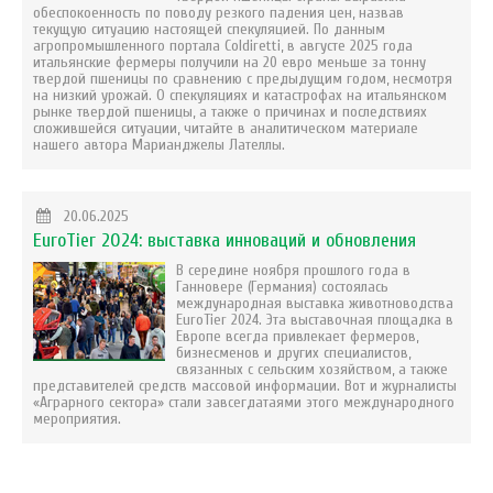
обеспокоенность по поводу резкого падения цен, назвав
текущую ситуацию настоящей спекуляцией. По данным
агропромышленного портала Coldiretti, в августе 2025 года
итальянские фермеры получили на 20 евро меньше за тонну
твердой пшеницы по сравнению с предыдущим годом, несмотря
на низкий урожай. О спекуляциях и катастрофах на итальянском
рынке твердой пшеницы, а также о причинах и последствиях
сложившейся ситуации, читайте в аналитическом материале
нашего автора Марианджелы Лателлы.
20.06.2025
EuroTier 2024: выставка инноваций и обновления
В середине ноября прошлого года в
Ганновере (Германия) состоялась
международная выставка животноводства
EuroTier 2024. Эта выставочная площадка в
Европе всегда привлекает фермеров,
бизнесменов и других специалистов,
связанных с сельским хозяйством, а также
представителей средств массовой информации. Вот и журналисты
«Аграрного сектора» стали завсегдатаями этого международного
мероприятия.