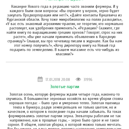
Накануне Нового года в редакцию часто звонили фермеры. И у
каждого были свои вопросы: «Вы спросите у верхов, зерно будет
закупать Продкорпорация или нет?», «Дайте контакты Кунцевича из
Курганской области. Хочу тоже микробиологию на полях разводить»,
«У вас есть знакомый агрохимик-практик, не теоретик, кто нормально
растолкует, как удобрения применять?», «Редакция? Скажите, где
найти книгу по выращиванию грецких орехов? Говорят, спрос на них
растет», «Вы уже начали принимать объявления в Народную
страницу?» Слышал, вы про чечевицу писали в журнале. Как бы нам
этот номер получить?», «Хочу директору книгу на Новый год
подарить по земледелию. В вашем магазине есть что-нибудь из
классики?»
17.01.2018 20:08
31996
Золотые партии
Золотая осень, которую фермеры ждали четыре года, наконец-то
случилась. В большинстве зерновых хозяйств во время уборки стояла
хорошая погода: – было сухо и умеренно тепло. Золотая пшеница
текла в бункера, радуя земледельцев не только цветом, но и
качеством, о котором в последние годы начали забывать. На токах
формировались золотые партии зерна. Элеваторы работали не так
напряженно, как в прошлые годы, – зерно было сухое и не такое
сорное. В общем, золотая уборка, о которой можно только мечтать.
Все бы ничего, но одна мелочь портила настроение земледельцам: