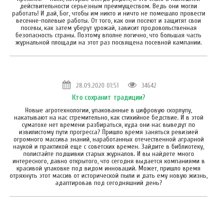
действительности серьезным преимуществом. Ведь они могли
работать! И дай, Бог, чтобы им никто и ничто не помешало провести
весенне-полевые работы. От того, как они посеют и защитят свои
посевы, как затем уберут урожай, зависит продовольственная
безопасность страны. Поэтому вполне логично, что большая часть
журнальной площади на этот раз посвящена посевной кампании.
28.09.2020 01:51
34642
Кто сохранит традиции?
Новые агротехнологии, упакованные в цифровую скорлупу,
накатывают на нас стремительно, как стихийное бедствие. И в этой
суматохе нет времени разбираться, куда они нас выведут по
извилистому пути прогресса? Пришло время заняться ревизией
огромного массива знаний, наработанных отечественной аграрной
наукой и практикой еще с советских времен. Зайдите в библиотеку,
полистайте подшивки старых журналов. И вы найдете много
интересного, давно открытого, что сегодня выдается компаниями в
красивой упаковке под видом инноваций. Может, пришло время
отряхнуть этот массив от исторической пыли и дать ему новую жизнь,
адаптировав под сегодняшний день?