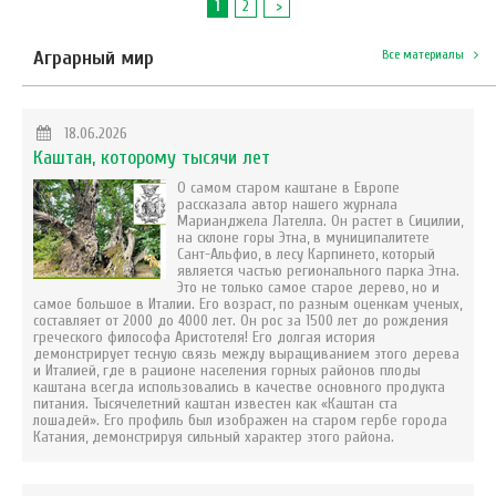
1
2
>
Аграрный мир
Все материалы
18.06.2026
Каштан, которому тысячи лет
О самом старом каштане в Европе
рассказала автор нашего журнала
Марианджела Лателла. Он растет в Сицилии,
на склоне горы Этна, в муниципалитете
Сант-Альфио, в лесу Карпинето, который
является частью регионального парка Этна.
Это не только самое старое дерево, но и
самое большое в Италии. Его возраст, по разным оценкам ученых,
составляет от 2000 до 4000 лет. Он рос за 1500 лет до рождения
греческого философа Аристотеля! Его долгая история
демонстрирует тесную связь между выращиванием этого дерева
и Италией, где в рационе населения горных районов плоды
каштана всегда использовались в качестве основного продукта
питания. Тысячелетний каштан известен как «Каштан ста
лошадей». Его профиль был изображен на старом гербе города
Катания, демонстрируя сильный характер этого района.