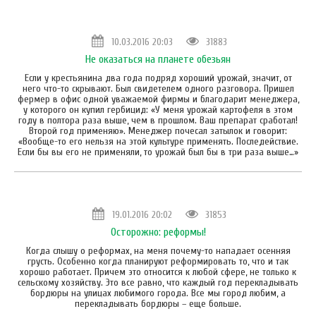
10.03.2016 20:03
31883
Не оказаться на планете обезьян
Если у крестьянина два года подряд хороший урожай, значит, от
него что-то скрывают. Был свидетелем одного разговора. Пришел
фермер в офис одной уважаемой фирмы и благодарит менеджера,
у которого он купил гербицид: «У меня урожай картофеля в этом
году в полтора раза выше, чем в прошлом. Ваш препарат сработал!
Второй год применяю». Менеджер почесал затылок и говорит:
«Вообще-то его нельзя на этой культуре применять. Последействие.
Если бы вы его не применяли, то урожай был бы в три раза выше…»
19.01.2016 20:02
31853
Осторожно: реформы!
Когда слышу о реформах, на меня почему-то нападает осенняя
грусть. Особенно когда планируют реформировать то, что и так
хорошо работает. Причем это относится к любой сфере, не только к
сельскому хозяйству. Это все равно, что каждый год перекладывать
бордюры на улицах любимого города. Все мы город любим, а
перекладывать бордюры – еще больше.