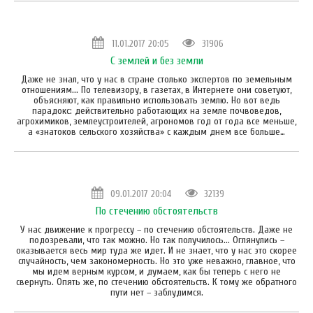
11.01.2017 20:05
31906
С землей и без земли
Даже не знал, что у нас в стране столько экспертов по земельным
отношениям... По телевизору, в газетах, в Интернете они советуют,
объясняют, как правильно использовать землю. Но вот ведь
парадокс: действительно работающих на земле почвоведов,
агрохимиков, землеустроителей, агрономов год от года все меньше,
а «знатоков сельского хозяйства» с каждым днем все больше…
09.01.2017 20:04
32139
По стечению обстоятельств
У нас движение к прогрессу – по стечению обстоятельств. Даже не
подозревали, что так можно. Но так получилось... Оглянулись –
оказывается весь мир туда же идет. И не знает, что у нас это скорее
случайность, чем закономерность. Но это уже неважно, главное, что
мы идем верным курсом, и думаем, как бы теперь с него не
свернуть. Опять же, по стечению обстоятельств. К тому же обратного
пути нет – заблудимся.