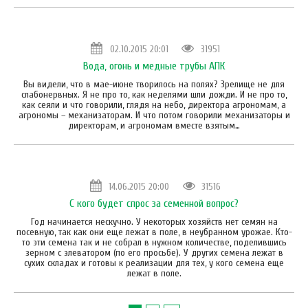
02.10.2015 20:01
31951
Вода, огонь и медные трубы АПК
Вы видели, что в мае-июне творилось на полях? Зрелище не для
слабонервных. Я не про то, как неделями шли дожди. И не про то,
как сеяли и что говорили, глядя на небо, директора агрономам, а
агрономы – механизаторам. И что потом говорили механизаторы и
директорам, и агрономам вместе взятым…
14.06.2015 20:00
31516
С кого будет спрос за семенной вопрос?
Год начинается нескучно. У некоторых хозяйств нет семян на
посевную, так как они еще лежат в поле, в неубранном урожае. Кто-
то эти семена так и не собрал в нужном количестве, поделившись
зерном с элеватором (по его просьбе). У других семена лежат в
сухих складах и готовы к реализации для тех, у кого семена еще
лежат в поле.