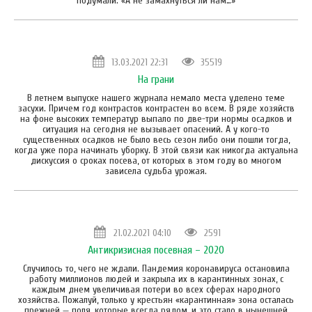
подумали: «А не замахнуться ли нам…»
13.03.2021 22:31
35519
На грани
В летнем выпуске нашего журнала немало места уделено теме
засухи. Причем год контрастов контрастен во всем. В ряде хозяйств
на фоне высоких температур выпало по две-три нормы осадков и
ситуация на сегодня не вызывает опасений. А у кого-то
существенных осадков не было весь сезон либо они пошли тогда,
когда уже пора начинать уборку. В этой связи как никогда актуальна
дискуссия о сроках посева, от которых в этом году во многом
зависела судьба урожая.
21.02.2021 04:10
2591
Антикризисная посевная – 2020
Случилось то, чего не ждали. Пандемия коронавируса остановила
работу миллионов людей и закрыла их в карантинных зонах, с
каждым днем увеличивая потери во всех сферах народного
хозяйства. Пожалуй, только у крестьян «карантинная» зона осталась
прежней — поля, которые всегда рядом, и это стало в нынешней