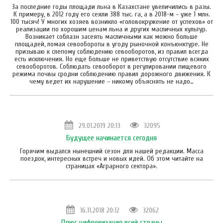
За последние годы площади льна в Казахстане увеличились в разы.
К примеру, в 2012 году его сеяли 388 тыс. га, а в 2018-м – уже 1 млн.
100 тысяч! У многих хозяев возникло «головокружение от успехов» от
реализации по хорошим ценам льна и других масличных культур.
Возникает соблазн засеять масличными как можно больше
площадей, ломая севообороты в угоду рыночной конъюнктуре. Не
призываю к слепому соблюдению севооборотов, из правил всегда
есть исключения. Но еще больше не приветствую отсутствие всяких
севооборотов. Соблюдать севооборот в регулировании пищевого
режима почвы сродни соблюдению правил дорожного движения. К
чему ведет их нарушение – никому объяснять не надо…
29.01.2019 20:13
32095
Будущее начинается сегодня
Горячим выдался нынешний сезон для нашей редакции. Масса
поездок, интересных встреч и новых идей. Об этом читайте на
страницах «Аграрного сектора».
16.11.2018 20:12
32062
Плюс цифровизация всей страны