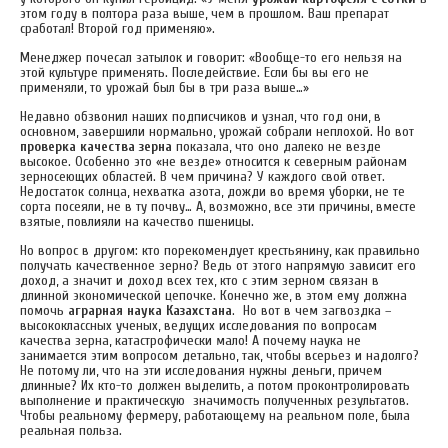
этом году в полтора раза выше, чем в прошлом. Ваш препарат
сработал! Второй год применяю».
Менеджер почесал затылок и говорит: «Вообще-то его нельзя на
этой культуре применять. Последействие. Если бы вы его не
применяли, то урожай был бы в три раза выше…»
Недавно обзвонил наших подписчиков и узнал, что год они, в
основном, завершили нормально, урожай собрали неплохой. Но вот
проверка качества зерна
показала, что оно далеко не везде
высокое. Особенно это «не везде» относится к северным районам
зерносеющих областей. В чем причина? У каждого свой ответ.
Недостаток солнца, нехватка азота, дожди во время уборки, не те
сорта посеяли, не в ту почву… А, возможно, все эти причины, вместе
взятые, повлияли на качество пшеницы.
Но вопрос в другом: кто порекомендует крестьянину, как правильно
получать качественное зерно? Ведь от этого напрямую зависит его
доход, а значит и доход всех тех, кто с этим зерном связан в
длинной экономической цепочке. Конечно же, в этом ему должна
помочь
аграрная наука Казахстана
. Но вот в чем загвоздка –
высококлассных ученых, ведущих исследования по вопросам
качества зерна, катастрофически мало! А почему наука не
занимается этим вопросом детально, так, чтобы всерьез и надолго?
Не потому ли, что на эти исследования нужны деньги, причем
длинные? Их кто-то должен выделить, а потом проконтролировать
выполнение и практическую значимость полученных результатов.
Чтобы реальному фермеру, работающему на реальном поле, была
реальная польза.