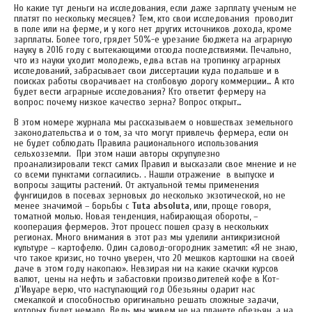
Но какие тут деньги на исследования, если даже зарплату ученым не
платят по нескольку месяцев? Тем, кто свои исследования проводит
в поле или на ферме, и у кого нет других источников дохода, кроме
зарплаты. Более того, грядет 50%-е урезание бюджета на аграрную
науку в 2016 году с вытекающими отсюда последствиями. Печально,
что из науки уходит молодежь, едва встав на тропинку аграрных
исследований, забрасывает свои диссертации куда подальше и в
поисках работы сворачивает на столбовую дорогу коммерции… А кто
будет вести аграрные исследования? Кто ответит фермеру на
вопрос: почему низкое качество зерна? Вопрос открыт…
В этом номере журнала мы рассказываем о новшествах земельного
законодательства и о том, за что могут привлечь фермера, если он
не будет соблюдать Правила рационального использования
сельхозземли. При этом наши авторы скрупулезно
проанализировали текст самих Правил и высказали свое мнение и не
со всеми пунктами согласились. . Нашли отражение в выпуске и
вопросы защиты растений. От актуальной темы применения
фунгицидов в посевах зерновых до несколько экзотической, но не
менее значимой – борьбы с
Tuta absoluta
, или, проще говоря,
томатной молью. Новая тенденция, набирающая обороты, –
кооперация фермеров. Этот процесс пошел сразу в нескольких
регионах. Много внимания в этот раз мы уделили антикризисной
культуре – картофелю. Один садовод-огородник заметил: «Я не знаю,
что такое кризис, но точно уверен, что 20 мешков картошки на своей
даче в этом году накопаю». Невзирая ни на какие скачки курсов
валют, цены на нефть и забастовки производителей кофе в Кот-
д'Ивуаре верю, что наступающий год Обезьяны одарит нас
смекалкой и способностью оригинально решать сложные задачи,
которых будет немало. Ведь мы живем не на планете обезьян, а на