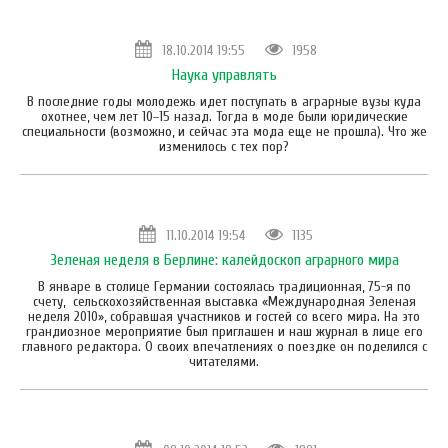
18.10.2014 19:55
1958
Наука управлять
В последние годы молодежь идет поступать в аграрные вузы куда
охотнее, чем лет 10–15 назад. Тогда в моде были юридические
специальности (возможно, и сейчас эта мода еще не прошла). Что же
изменилось с тех пор?
11.10.2014 19:54
1135
Зеленая неделя в Берлине: калейдоскоп аграрного мира
В январе в столице Германии состоялась традиционная, 75-я по
счету, сельскохозяйственная выставка «Международная Зеленая
неделя 2010», собравшая участников и гостей со всего мира. На это
грандиозное мероприятие был приглашен и наш журнал в лице его
главного редактора. О своих впечатлениях о поездке он поделился с
читателями.