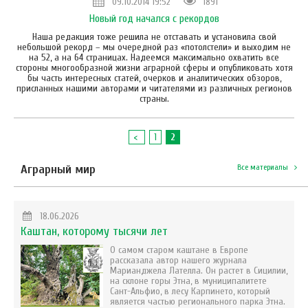
09.10.2014 19:52
1891
Новый год начался с рекордов
Наша редакция тоже решила не отставать и установила свой
небольшой рекорд – мы очередной раз «потолстели» и выходим не
на 52, а на 64 страницах. Надеемся максимально охватить все
стороны многообразной жизни аграрной сферы и опубликовать хотя
бы часть интересных статей, очерков и аналитических обзоров,
присланных нашими авторами и читателями из различных регионов
страны.
<
1
2
Аграрный мир
Все материалы
18.06.2026
Каштан, которому тысячи лет
О самом старом каштане в Европе
рассказала автор нашего журнала
Марианджела Лателла. Он растет в Сицилии,
на склоне горы Этна, в муниципалитете
Сант-Альфио, в лесу Карпинето, который
является частью регионального парка Этна.