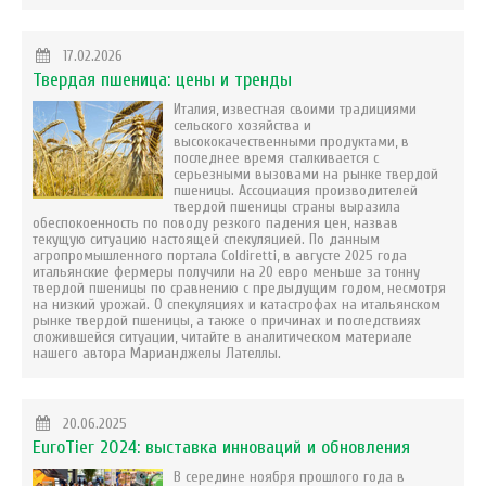
17.02.2026
Твердая пшеница: цены и тренды
Италия, известная своими традициями
сельского хозяйства и
высококачественными продуктами, в
последнее время сталкивается с
серьезными вызовами на рынке твердой
пшеницы. Ассоциация производителей
твердой пшеницы страны выразила
обеспокоенность по поводу резкого падения цен, назвав
текущую ситуацию настоящей спекуляцией. По данным
агропромышленного портала Coldiretti, в августе 2025 года
итальянские фермеры получили на 20 евро меньше за тонну
твердой пшеницы по сравнению с предыдущим годом, несмотря
на низкий урожай. О спекуляциях и катастрофах на итальянском
рынке твердой пшеницы, а также о причинах и последствиях
сложившейся ситуации, читайте в аналитическом материале
нашего автора Марианджелы Лателлы.
20.06.2025
EuroTier 2024: выставка инноваций и обновления
В середине ноября прошлого года в