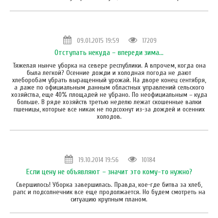
09.01.2015 19:59
17209
Отступать некуда – впереди зима…
Тяжелая нынче уборка на севере республики. А впрочем, когда она
была легкой? Осенние дожди и холодная погода не дают
хлеборобам убрать выращенный урожай. На дворе конец сентября,
а даже по официальным данным областных управлений сельского
хозяйства, еще 40% площадей не убрано. По неофициальным – куда
больше. В ряде хозяйств третью неделю лежат скошенные валки
пшеницы, которые все никак не подсохнут из-за дождей и осенних
холодов.
19.10.2014 19:56
10184
Если цену не объявляют – значит это кому-то нужно?
Свершилось! Уборка завершилась. Правда, кое-где битва за хлеб,
рапс и подсолнечник все еще продолжается. Но будем смотреть на
ситуацию крупным планом.