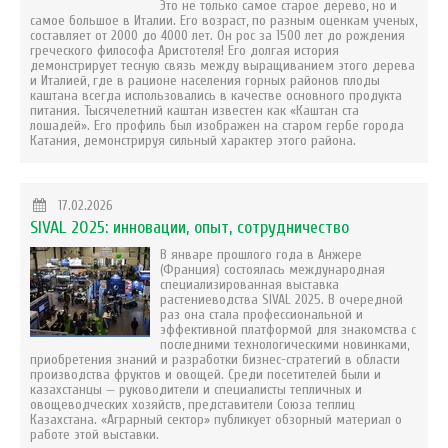
Это не только самое старое дерево, но и
самое большое в Италии. Его возраст, по разным оценкам ученых,
составляет от 2000 до 4000 лет. Он рос за 1500 лет до рождения
греческого философа Аристотеля! Его долгая история
демонстрирует тесную связь между выращиванием этого дерева
и Италией, где в рационе населения горных районов плоды
каштана всегда использовались в качестве основного продукта
питания. Тысячелетний каштан известен как «Каштан ста
лошадей». Его профиль был изображен на старом гербе города
Катания, демонстрируя сильный характер этого района.
17.02.2026
SIVAL 2025: инновации, опыт, сотрудничество
В январе прошлого года в Анжере
(Франция) состоялась международная
специализированная выставка
растениеводства SIVAL 2025. В очередной
раз она стала профессиональной и
эффективной платформой для знакомства с
последними технологическими новинками,
приобретения знаний и разработки бизнес-стратегий в области
производства фруктов и овощей. Среди посетителей были и
казахстанцы — руководители и специалисты тепличных и
овощеводческих хозяйств, представители Союза теплиц
Казахстана. «Аграрный сектор» публикует обзорный материал о
работе этой выставки.