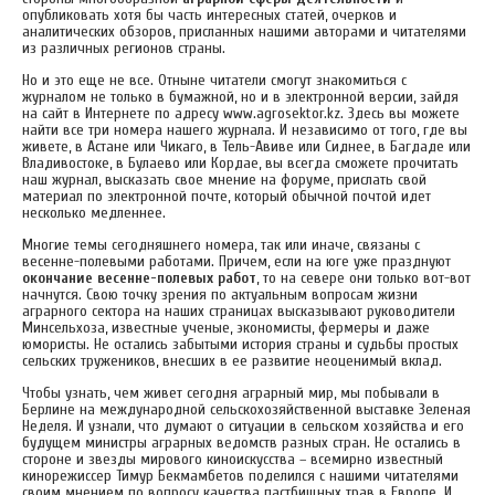
опубликовать хотя бы часть интересных статей, очерков и
аналитических обзоров, присланных нашими авторами и читателями
из различных регионов страны.
Но и это еще не все. Отныне читатели смогут знакомиться с
журналом не только в бумажной, но и в электронной версии, зайдя
на сайт в Интернете по адресу www.agrosektor.kz. Здесь вы можете
найти все три номера нашего журнала. И независимо от того, где вы
живете, в Астане или Чикаго, в Тель-Авиве или Сиднее, в Багдаде или
Владивостоке, в Булаево или Кордае, вы всегда сможете прочитать
наш журнал, высказать свое мнение на форуме, прислать свой
материал по электронной почте, который обычной почтой идет
несколько медленнее.
Многие темы сегодняшнего номера, так или иначе, связаны с
весенне-полевыми работами. Причем, если на юге уже празднуют
окончание весенне-полевых работ
, то на севере они только вот-вот
начнутся. Свою точку зрения по актуальным вопросам жизни
аграрного сектора на наших страницах высказывают руководители
Минсельхоза, известные ученые, экономисты, фермеры и даже
юмористы. Не остались забытыми история страны и судьбы простых
сельских тружеников, внесших в ее развитие неоценимый вклад.
Чтобы узнать, чем живет сегодня аграрный мир, мы побывали в
Берлине на международной сельскохозяйственной выставке Зеленая
Неделя. И узнали, что думают о ситуации в сельском хозяйства и его
будущем министры аграрных ведомств разных стран. Не остались в
стороне и звезды мирового киноискусства – всемирно известный
кинорежиссер Тимур Бекмамбетов поделился с нашими читателями
своим мнением по вопросу качества пастбищных трав в Европе. И