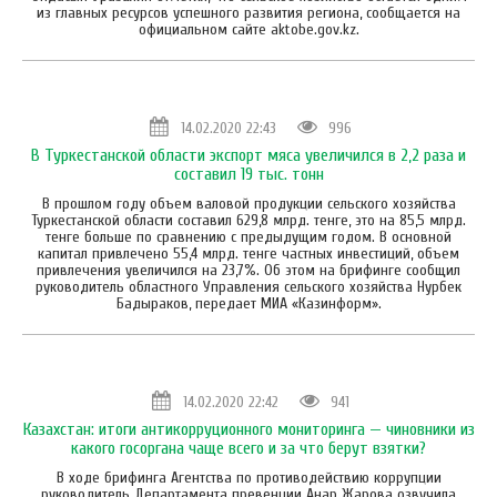
из главных ресурсов успешного развития региона, сообщается на
официальном сайте aktobe.gov.kz.
14.02.2020 22:43
996
В Туркестанской области экспорт мяса увеличился в 2,2 раза и
составил 19 тыс. тонн
В прошлом году объем валовой продукции сельского хозяйства
Туркестанской области составил 629,8 млрд. тенге, это на 85,5 млрд.
тенге больше по сравнению с предыдущим годом. В основной
капитал привлечено 55,4 млрд. тенге частных инвестиций, объем
привлечения увеличился на 23,7%. Об этом на брифинге сообщил
руководитель областного Управления сельского хозяйства Нурбек
Бадыраков, передает МИА «Казинформ».
14.02.2020 22:42
941
Казахстан: итоги антикорруционного мониторинга — чиновники из
какого госоргана чаще всего и за что берут взятки?
В ходе брифинга Агентства по противодействию коррупции
руководитель Департамента превенции Анар Жарова озвучила