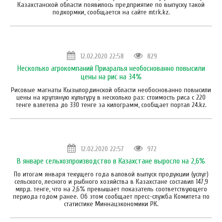
Казахстанской области появилось предприятие по выпуску такой
подкормки, сообщается на сайте mtrk.kz.
12.02.2020 22:58
829
Несколько агрокомпаний Приаралья необоснованно повысили
цены на рис на 34%
Рисовые магнаты Кызылординской области необоснованно повысили
цены на крупяную культуру в несколько раз: стоимость риса с 220
тенге взлетела до 330 тенге за килограмм, сообщает портал 24.kz.
12.02.2020 22:57
972
В январе сельхозпроизводство в Казахстане выросло на 2,6%
По итогам января текущего года валовой выпуск продукции (услуг)
сельского, лесного и рыбного хозяйства в Казахстане составил 147,9
млрд. тенге, что на 2,6% превышает показатель соответствующего
периода годом ранее. Об этом сообщает пресс-служба Комитета по
статистике Миннацэкономики РК.