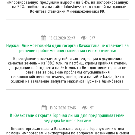
импортированную продукцию выросли на 8,4%, на экспортированную
– на 5,1%, сообщается на сайте inbusiness.kz со ссылкой на данные
Комитета статистики Миннацэкономики РК.
13.02.2020 22:47
947
Нуржан Ашимбетов:«Ни один госорган Казахстана не отвечает за
решение проблемы опустынивания сельхозземель»
В республике отмечается устойчивая тенденция к ухудшению
качества земель – из 188,9 млн. га пастбищ страны крайняя степень
деградации наблюдается на 26,6 млн. га Ни одно министерство не
отвечает за решение проблемы опустынивания
сельскохозяйственных земель, сообщается на сайте kaztag.kz со
ссылкой на заявление депутата мажилиса Нуржана Ашимбетова.
13.02.2020 22:46
911
В Казахстане открыта Горячая линия для предпринимателей,
ведущих бизнес с Китаем
Внешнеторговая палата Казахстана создала Горячую линию для
помощи импортерам и экспортерам по вопросам, возникшим в связи