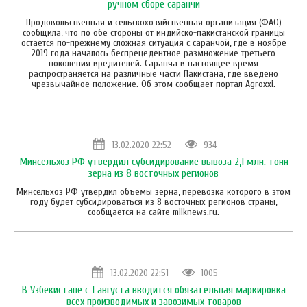
ручном сборе саранчи
Продовольственная и сельскохозяйственная организация (ФАО)
сообщила, что по обе стороны от индийско-пакистанской границы
остается по-прежнему сложная ситуация с саранчой, где в ноябре
2019 года началось беспрецедентное размножение третьего
поколения вредителей. Саранча в настоящее время
распространяется на различные части Пакистана, где введено
чрезвычайное положение. Об этом сообщает портал Аgroxxi.
13.02.2020 22:52
934
Минсельхоз РФ утвердил субсидирование вывоза 2,1 млн. тонн
зерна из 8 восточных регионов
Минсельхоз РФ утвердил объемы зерна, перевозка которого в этом
году будет субсидироваться из 8 восточных регионов страны,
сообщается на сайте milknews.ru.
13.02.2020 22:51
1005
В Узбекистане с 1 августа вводится обязательная маркировка
всех производимых и завозимых товаров