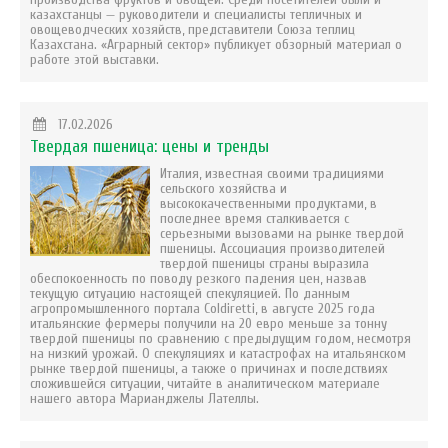
казахстанцы — руководители и специалисты тепличных и
овощеводческих хозяйств, представители Союза теплиц
Казахстана. «Аграрный сектор» публикует обзорный материал о
работе этой выставки.
17.02.2026
Твердая пшеница: цены и тренды
Италия, известная своими традициями
сельского хозяйства и
высококачественными продуктами, в
последнее время сталкивается с
серьезными вызовами на рынке твердой
пшеницы. Ассоциация производителей
твердой пшеницы страны выразила
обеспокоенность по поводу резкого падения цен, назвав
текущую ситуацию настоящей спекуляцией. По данным
агропромышленного портала Coldiretti, в августе 2025 года
итальянские фермеры получили на 20 евро меньше за тонну
твердой пшеницы по сравнению с предыдущим годом, несмотря
на низкий урожай. О спекуляциях и катастрофах на итальянском
рынке твердой пшеницы, а также о причинах и последствиях
сложившейся ситуации, читайте в аналитическом материале
нашего автора Марианджелы Лателлы.