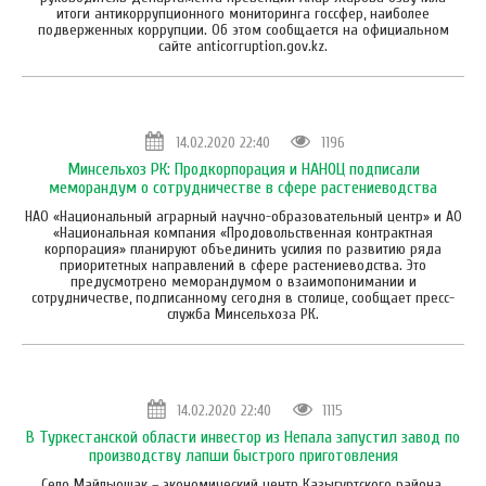
итоги антикоррупционного мониторинга госсфер, наиболее
подверженных коррупции. Об этом сообщается на официальном
сайте anticorruption.gov.kz.
14.02.2020 22:40
1196
Минсельхоз РК: Продкорпорация и НАНОЦ подписали
меморандум о сотрудничестве в сфере растениеводства
НАО «Национальный аграрный научно-образовательный центр» и АО
«Национальная компания «Продовольственная контрактная
корпорация» планируют объединить усилия по развитию ряда
приоритетных направлений в сфере растениеводства. Это
предусмотрено меморандумом о взаимопонимании и
сотрудничестве, подписанному сегодня в столице, сообщает пресс-
служба Минсельхоза РК.
14.02.2020 22:40
1115
В Туркестанской области инвестор из Непала запустил завод по
производству лапши быстрого приготовления
Село Майлыошак – экономический центр Казыгуртского района.