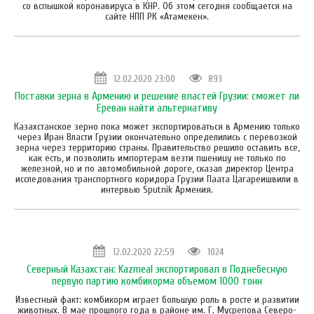
со вспышкой коронавируса в КНР. Об этом сегодня сообщается на
сайте НПП РК «Атамекен».
12.02.2020 23:00
893
Поставки зерна в Армению и решение властей Грузии: сможет ли
Ереван найти альтернативу
Казахстанское зерно пока может экспортироваться в Армению только
через Иран Власти Грузии окончательно определились с перевозкой
зерна через территорию страны. Правительство решило оставить все,
как есть, и позволить импортерам везти пшеницу не только по
железной, но и по автомобильной дороге, сказал директор Центра
исследования транспортного коридора Грузии Паата Цагареишвили в
интервью Sputnik Армения.
12.02.2020 22:59
1024
Северный Казахстан: Kazmeal экспортировал в Поднебесную
первую партию комбикорма объемом 1000 тонн
Известный факт: комбикорм играет большую роль в росте и развитии
животных. В мае прошлого года в районе им. Г. Мусрепова Северо-