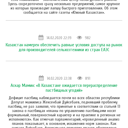
Здесь сосредоточено сразу несколько предприятий, самое крупное
из которых производит лапшу быстрого приготовления. Об этом
сообщается на сайте газеты «Южный Казахстан».
14.02.2020 22:39
982
Казахстан намерен обеспечить равные условия доступа на рынок
для производителей сельхозтехники из стран ЕАЭС
14.02.2020 22:38
891
Аскар Мамин: «В Казахстане ожидается перераспределение
пастбищных угодий»
Дефицит пастбищ наблюдается почти во всех областях республики
Депутат мажилиса Жексенбай Дуйсебаев, поднявший проблему
пастбищ, не раз заявлял, что принятые в соответствии со статьей 13
закона о пастбищах «планы по управлению пастбищами носят
формальный, поверхностный характер и на практике в регионах не
исполняются». Как отмечал парламентарий, «проведенный анализ
планов показывает, в основном, искажения норм закона». Как
считает Дуйсебаев, формальное принятие планов обусловлено