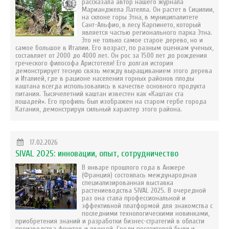
рассказала автор нашего журнала
Марианджела Лателла. Он растет в Сицилии,
на склоне горы Этна, в муниципалитете
Сант-Альфио, в лесу Карпинето, который
является частью регионального парка Этна.
Это не только самое старое дерево, но и
самое большое в Италии. Его возраст, по разным оценкам ученых,
составляет от 2000 до 4000 лет. Он рос за 1500 лет до рождения
греческого философа Аристотеля! Его долгая история
демонстрирует тесную связь между выращиванием этого дерева
и Италией, где в рационе населения горных районов плоды
каштана всегда использовались в качестве основного продукта
питания. Тысячелетний каштан известен как «Каштан ста
лошадей». Его профиль был изображен на старом гербе города
Катания, демонстрируя сильный характер этого района.
17.02.2026
SIVAL 2025: инновации, опыт, сотрудничество
В январе прошлого года в Анжере
(Франция) состоялась международная
специализированная выставка
растениеводства SIVAL 2025. В очередной
раз она стала профессиональной и
эффективной платформой для знакомства с
последними технологическими новинками,
приобретения знаний и разработки бизнес-стратегий в области
производства фруктов и овощей. Среди посетителей были и