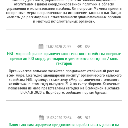
отсутствием единой скоординированной политики в области
управления и использования пастбищ. Он попросил Мамина принять
конкретные меры, направленные на исполнение закона о пастбищах,
«вплоть до рассмотрения ответственности уполномоченных органов
и местных исполнительных органов».
13.02.2020 22:55
853
FiBL: мировой рынок органического сельского хозяйства впервые
превысил 100 млрд. долларов и увеличился за год на 2 млн.
гектаров
Органическое сельское хозяйство продолжает устойчивый рост во
всем мире. Ежегодно швейцарский институт органического сельского
хозяйства FiBL публикует статистику «Мир органического сельского
хозяйства»: в этом году выпущен 21-й по счету сборник. Ключевые
показатели из него представлены сегодня на Всемирной выставке
BIOFACH 2020 в Нюрнберге, сообщает портал Аgroxxi.
13.02.2020 22:54
972
Пакистанским аграриям предложили зарабатывать деньги на