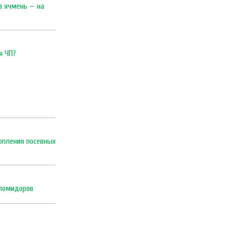
а ячмень — на
я ЧП?
опления посевных
 помидоров