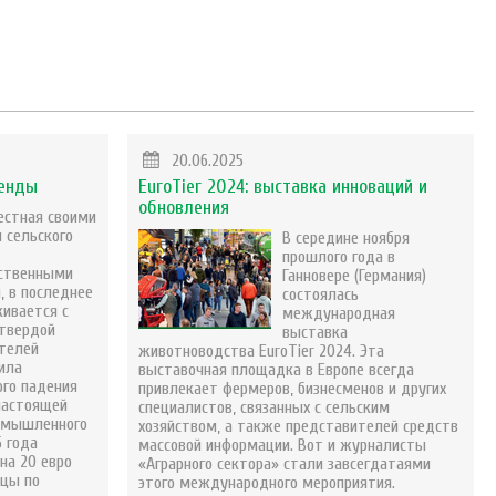
20.06.2025
ренды
EuroTier 2024: выставка инноваций и
обновления
естная своими
 сельского
В середине ноября
прошлого года в
ственными
Ганновере (Германия)
, в последнее
состоялась
кивается с
международная
 твердой
выставка
телей
животноводства EuroTier 2024. Эта
ила
выставочная площадка в Европе всегда
ого падения
привлекает фермеров, бизнесменов и других
настоящей
специалистов, связанных с сельским
ромышленного
хозяйством, а также представителей средств
5 года
массовой информации. Вот и журналисты
на 20 евро
«Аграрного сектора» стали завсегдатаями
ицы по
этого международного мероприятия.