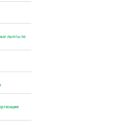
ные льготы по
м
портизацию