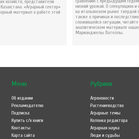
сравнению с предыдущим годом,
их хозяйств, представители
низкий урожай. О спекуляциях и
Казахстана. «Аграрный сектор»
на итальянском рынке твердой 
зорный материал о работе этой
также о причинах и последствия
сложившейся ситуации, читайте
аналитическом материале наше
Марианджелы Лателлы.
Меню
Рубрики
Об издании
Агроновости
Рекламодателю
Растениеводство
Подписка
Аграрные темы
Купить с/х книги
Колонка редактора
Контакты
Аграрная наука
Карта сайта
Люди и судьбы