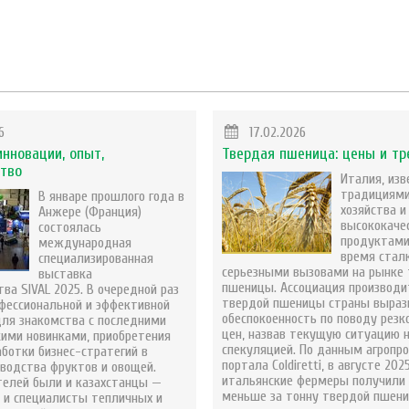
6
17.02.2026
инновации, опыт,
Твердая пшеница: цены и т
ство
Италия, изв
традициями
В январе прошлого года в
хозяйства и
Анжере (Франция)
высококаче
состоялась
продуктами
международная
время стал
специализированная
серьезными вызовами на рынке
выставка
пшеницы. Ассоциация производи
ва SIVAL 2025. В очередной раз
твердой пшеницы страны выраз
офессиональной и эффективной
обеспокоенность по поводу резк
ля знакомства с последними
цен, назвав текущую ситуацию 
кими новинками, приобретения
спекуляцией. По данным агроп
аботки бизнес-стратегий в
портала Coldiretti, в августе 202
зводства фруктов и овощей.
итальянские фермеры получили 
телей были и казахстанцы —
меньше за тонну твердой пшен
 и специалисты тепличных и