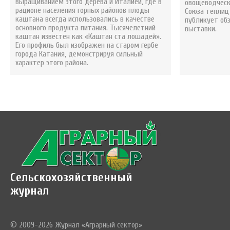
выращиванием этого дерева и Италией, где в
овощеводческ
рационе населения горных районов плоды
Союза теплиц 
каштана всегда использовались в качестве
публикует об
основного продукта питания. Тысячелетний
выставки.
каштан известен как «Каштан ста лошадей».
Его профиль был изображен на старом гербе
города Катания, демонстрируя сильный
характер этого района.
Сельскохозяйственный
журнал
© 2009-2026 Журнал «Аграрный сектор»