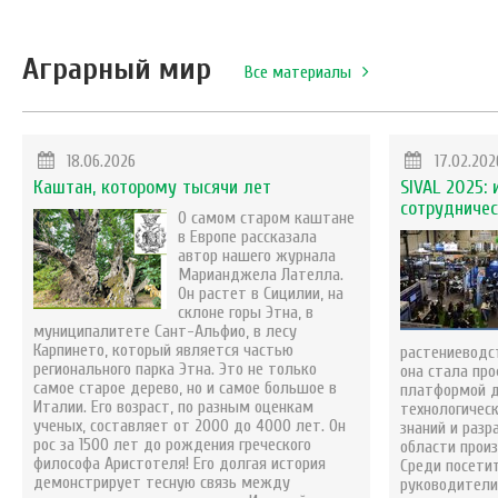
Аграрный мир
Все материалы
18.06.2026
17.02.202
Каштан, которому тысячи лет
SIVAL 2025: 
сотрудниче
О самом старом каштане
в Европе рассказала
автор нашего журнала
Марианджела Лателла.
Он растет в Сицилии, на
склоне горы Этна, в
муниципалитете Сант-Альфио, в лесу
Карпинето, который является частью
растениеводст
регионального парка Этна. Это не только
она стала пр
самое старое дерево, но и самое большое в
платформой д
Италии. Его возраст, по разным оценкам
технологичес
ученых, составляет от 2000 до 4000 лет. Он
знаний и разр
рос за 1500 лет до рождения греческого
области прои
философа Аристотеля! Его долгая история
Среди посети
демонстрирует тесную связь между
руководители