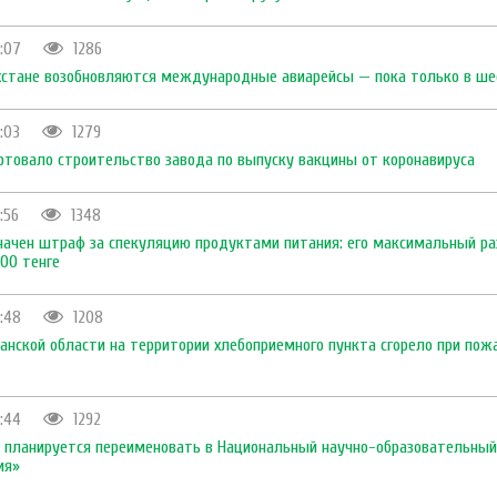
6:07
1286
ахстане возобновляются международные авиарейсы — пока только в ше
6:03
1279
артовало строительство завода по выпуску вакцины от коронавируса
:56
1348
значен штраф за спекуляцию продуктами питания: его максимальный ра
00 тенге
5:48
1208
анской области на территории хлебоприемного пункта сгорело при пож
5:44
1292
Ц планируется переименовать в Национальный научно-образовательный
ия»