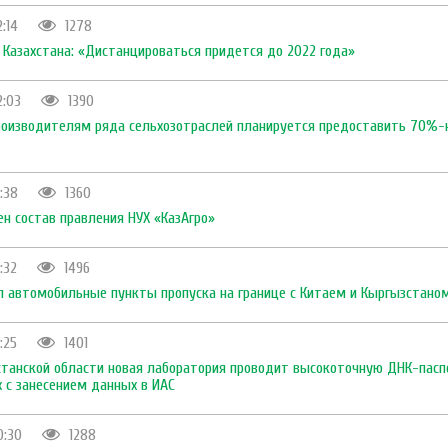
2:14
1278
 Казахстана: «Дистанцироваться придется до 2022 года»
2:03
1390
роизводителям ряда сельхозотраслей планируется предоставить 70%-
1:38
1360
ен состав правления НУХ «КазАгро»
:32
1496
л автомобильные пункты пропуска на границе с Китаем и Кыргызстано
:25
1401
станской области новая лаборатория проводит высокоточную ДНК-пас
 с занесением данных в ИАС
0:30
1288