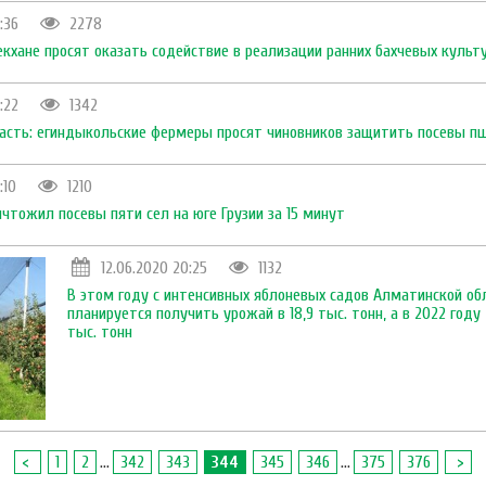
:36
2278
кхане просят оказать содействие в реализации ранних бахчевых культ
:22
1342
асть: егиндыкольские фермеры просят чиновников защитить посевы пш
:10
1210
чтожил посевы пяти сел на юге Грузии за 15 минут
12.06.2020 20:25
1132
В этом году с интенсивных яблоневых садов Алматинской об
планируется получить урожай в 18,9 тыс. тонн, а в 2022 году
тыс. тонн
<
1
2
...
342
343
344
345
346
...
375
376
>