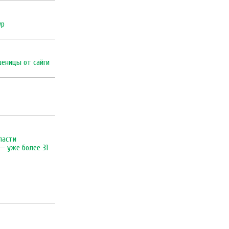
ур
еницы от сайги
ласти
 — уже более 31