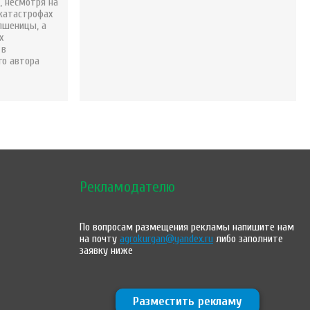
 несмотря на
 катастрофах
пшеницы, а
х
 в
го автора
Рекламодателю
По вопросам размещения рекламы напишите нам
на почту
agrokurgan@yandex.ru
либо заполните
заявку ниже
Разместить рекламу