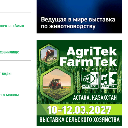
проекта «Ауыл
охранилище
т воды
его молока