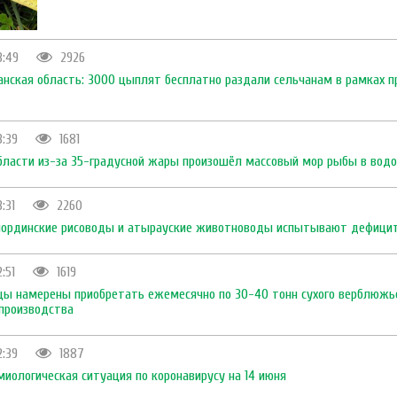
3:49
2926
анская область: 3000 цыплят бесплатно раздали сельчанам в рамках 
3:39
1681
бласти из-за 35-градусной жары произошёл массовый мор рыбы в вод
:31
2260
лординские рисоводы и атырауские животноводы испытывают дефици
:51
1619
йцы намерены приобретать ежемесячно по 30-40 тонн сухого верблюжь
 производства
2:39
1887
миологическая ситуация по коронавирусу на 14 июня