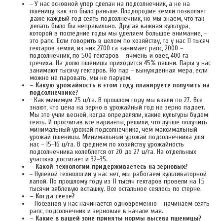
– У нас основной упор сделан на подсолнечник, а не на
пшеницу, как это было раньше. Плодородие земли позволяет
даже каждый год сеять подсолнечник, но мы знаем, что так
делать было бы неправильно. Другая важная культура,
которой в последние годы мы уделяем большое внимание, –
это рапс. Если говорить в целом по хозяйству, то у нас 11 тысяч
гектаров земли, из них 2700 га занимает рапс, 2000 –
подсолнечник, по 500 гектаров – ячмень и овес, 400 га –
гречиха. На долю пшеницы приходится 45% пашни. Пары у нас
занимают тысячу гектаров. Но пар – вынужденная мера, если
можно не паровать, мы не паруем.
– Какую урожайность в этом году планируете получить на
подсолнечнике?
- Как минимум 25 ц/га. В прошлом году мы взяли по 27. Все
знают, что цена на зерно в урожайный год на зерно падает.
Мы это учли весной, когда определяли, какие культуры будем
сеять. И просчитав все варианты, решили, что лучше получить
минимальный урожай подсолнечника, чем максимальный
урожай пшеницы. Минимальный урожай подсолнечника для
нас – 15–16 ц/га. В среднем по хозяйству урожайность
подсолнечника колеблется от 20 до 27 ц/га. На отдельных
участках достигает и 32–35.
– Какой технологии придерживаетесь на зерновых?
– Нулевой технологии у нас нет, мы работаем культиваторной
лапой. По прошлому году из 11 тысяч гектаров провели на 1,5
тысячи зяблевую вспашку. Все остальное сеялось по стерне.
– Когда сеете?
– Посевная у нас начинается одновременно – начинаем сеять
рапс, подсолнечник и зерновые в начале мая.
– Какие в вашей зоне приняты нормы высева пшеницы?