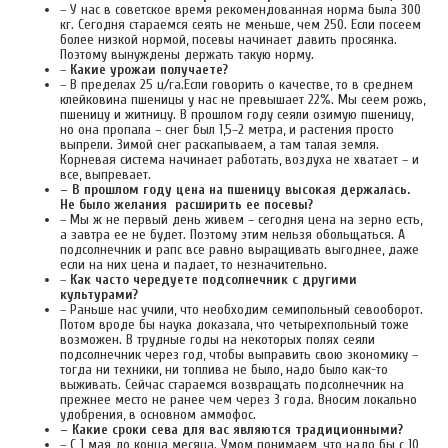
– У нас в советское время рекомендованная норма была 300
кг. Сегодня стараемся сеять не меньше, чем 250. Если посеем
более низкой нормой, посевы начинает давить просянка.
Поэтому вынуждены держать такую норму.
–
Какие урожаи получаете?
– В пределах 25 ц/га.Если говорить о качестве, то в среднем
клейковина пшеницы у нас не превышает 22%. Мы сеем рожь,
пшеницу и житницу. В прошлом году сеяли озимую пшеницу,
но она пропала – снег был 1,5–2 метра, и растения просто
выпрели. Зимой снег раскапываем, а там талая земля.
Корневая система начинает работать, воздуха не хватает – и
все, выпревает.
– В прошлом году цена на пшеницу высокая держалась.
Не было желания расширить ее посевы?
– Мы ж не первый день живем – сегодня цена на зерно есть,
а завтра ее не будет. Поэтому этим нельзя обольщаться. А
подсолнечник и рапс все равно выращивать выгоднее, даже
если на них цена и падает, то незначительно.
–
Как часто чередуете подсолнечник с другими
культурами?
– Раньше нас учили, что необходим семипольный севооборот.
Потом вроде бы наука доказала, что четырехпольный тоже
возможен. В трудные годы на некоторых полях сеяли
подсолнечник через год, чтобы выправить свою экономику –
тогда ни техники, ни топлива не было, надо было как-то
выживать. Сейчас стараемся возвращать подсолнечник на
прежнее место не ранее чем через 3 года. Вносим локально
удобрения, в основном аммофос.
– Какие сроки сева для вас являются традиционными?
– С 1 мая до конца месяца. Умом понимаем, что надо бы с 10