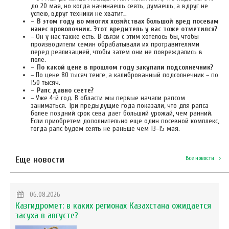
до 20 мая, но когда начинаешь сеять, думаешь, а вдруг не
успею, вдруг техники не хватит…
– В этом году во многих хозяйствах большой вред посевам
нанес проволочник. Этот вредитель у вас тоже отметился?
– Он у нас также есть. В связи с этим хотелось бы, чтобы
производители семян обрабатывали их протравителями
перед реализацией, чтобы затем они не повреждались в
поле.
– По какой цене в прошлом году закупали подсолнечник?
– По цене 80 тысяч тенге, а калиброванный подсолнечник – по
150 тысяч.
– Рапс давно сеете?
– Уже 4-й год. В области мы первые начали рапсом
заниматься. Три предыдущие года показали, что для рапса
более поздний срок сева дает больший урожай, чем ранний.
Если приобретем дополнительно еще один посевной комплекс,
тогда рапс будем сеять не раньше чем 13–15 мая.
Еще новости
Все новости
06.08.2026
Казгидромет: в каких регионах Казахстана ожидается
засуха в августе?