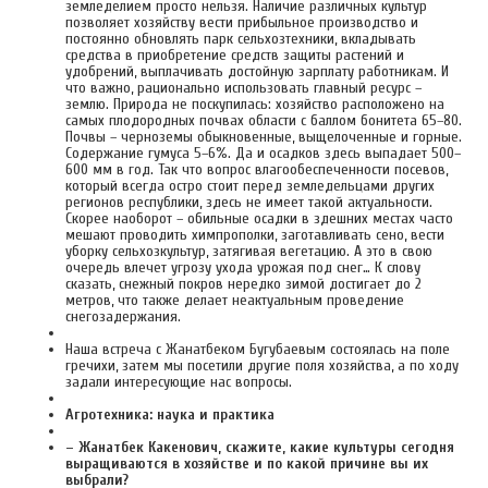
земледелием просто нельзя. Наличие различных культур
позволяет хозяйству вести прибыльное производство и
постоянно обновлять парк сельхозтехники, вкладывать
средства в приобретение средств защиты растений и
удобрений, выплачивать достойную зарплату работникам. И
что важно, рационально использовать главный ресурс –
землю. Природа не поскупилась: хозяйство расположено на
самых плодородных почвах области с баллом бонитета 65–80.
Почвы – черноземы обыкновенные, выщелоченные и горные.
Содержание гумуса 5–6%. Да и осадков здесь выпадает 500–
600 мм в год. Так что вопрос влагообеспеченности посевов,
который всегда остро стоит перед земледельцами других
регионов республики, здесь не имеет такой актуальности.
Скорее наоборот – обильные осадки в здешних местах часто
мешают проводить химпрополки, заготавливать сено, вести
уборку сельхозкультур, затягивая вегетацию. А это в свою
очередь влечет угрозу ухода урожая под снег… К слову
сказать, снежный покров нередко зимой достигает до 2
метров, что также делает неактуальным проведение
снегозадержания.
Наша встреча с Жанатбеком Бугубаевым состоялась на поле
гречихи, затем мы посетили другие поля хозяйства, а по ходу
задали интересующие нас вопросы.
Агротехника: наука и практика
– Жанатбек Какенович, скажите, какие культуры сегодня
выращиваются в хозяйстве и по какой причине вы их
выбрали?