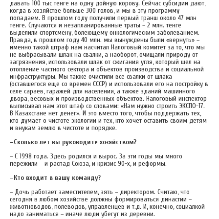
давать 100 тыс тенге на одну дойную корову. Сейчас субсидии дают,
когда в хозяйстве больше 300 голов, и мы в эту программу
попадаем. В прошлом году получили первый транш около 47 млн
тенге. Случаются и незапланированные траты – 2 млн. тенге
выделили спортсмену, болеющему онкологическим заболеванием.
Правда, в прошлом году 40 млн. мы вынуждены были «вернуть» –
именно такой штраф нам насчитал Налоговый комитет за то, что мы
не выбрасывали шлак на свалки, а наоборот, очищали природу от
загрязнения, использовали шлак от сжигания угля, который шел на
отопление частного сектора и объектов производства и социальной
инфраструктуры. Мы также очистили все свалки от шлака
(оставшегося еще со времен СССР) и использовали его на постройку в
селе сараев, гаражей для населения, а также зданий машинного
двора, весовых и производственных объектов. Налоговый инспектор
выписывал нам этот штаф со словами: «Нам нужно строить ЭКСПО-17.
В Казахстане нет денег». И это вместо того, чтобы поддержать тех,
кто думает о чистоте экологии и тех, кто хочет оставить своим детям
и внукам землю в чистоте и порядке.
–Сколько лет вы руководите хозяйством?
– С 1998 года. Здесь родился и вырос. За эти годы мы много
пережили – и распад Союза, и кризис 90-х, и реформы.
–Кто входит в вашу команду?
– Дочь работает заместителем, зять – директором. Считаю, что
сегодня в любом хозяйстве должны формироваться династии –
животноводов, полеводов, управленцев и т.д. И, конечно, социалкой
надо заниматься – иначе люди убегут из деревни.