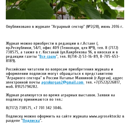
Опубликовано в
журнале "Аграрный сектор" (№2(28), июнь 2016 г.
Журнал можно приобрести в редакции в г.Астане (,
пр.Республики, 54/1, офис 409 (Технопарк, цех №9),
тел. 8 (7172)
738575
, а также в г. Костанай (ул.Каирбекова 96, в киосках и в
редакции газеты "
Все сразу
", тел. 8(714-2) 53-16-89, 8-705-653-
8189).
Российские читатели по вопросам приобретения журнала и
оформлении подписки могут обращаться к представителю
"Аграрного сектора" в России Наталье Махниной (г.Курган), адрес
электронной почты
agrokurgan2@gmail.com
тел.
+7(3522)226817,
моб. 89125794282.
Журнал реализуется во время аграрных выставок.
Заявки на
подписку принимаются по тел.:
8(7172) 738575, +7 701 342 3046.
Подписку можно оформить на сайте журнала
www
.
agrosektor
.
kz
в
разделе "
Подписка
".