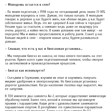
– Молодежь остается в селе?
– По моим подсчетам, с 1998 года по сегодняшний день около 13-14%
молодежи вернулось в село. Думаю, это только начало. Я молодым
говорю: в деревне у нас будете жить, как «белые люди», у вас будет
собственное жилье. Ведь это же здорово! А как сейчас в городах?
Уехали туда за счастьем, а снимают ведь даже не квартиру (это
очень дорого), а койко-место. В каких условиях они там живут – не
передать! Мы и жилье предоставляем, и работу даем. Станет у нас
больше людей в селе – откроем новые цеха, будем развиваться
дальше.
– Слышал, что есть у вас и биогазовая установка…
– Мы получали биогаз из навоза, но пока некого поставить на этот
участок. Нужен всего один подготовленный человек, чтобы смотрел
за автоматикой и производственным процессом.
– Биогаз как используете?
– Съездили в Германию, изучили их опыт и научились получать
жидкие удобрения и электроэнергию. Но биогазовая установка –
дорогое удовольствие. Когда население поселка еще вырастет, мы
ее запустим.
В ТОО имеются два самолета Ан-2, которые осуществляют химическую
обработку полей. Более того, весной и осенью мы организуем
прыжки с парашютами. Наши дети с удовольствием занимаются
парашютным спортом. В республике это единственная парашютная
школа в сельской местности. Также у нас был самолет Як-52