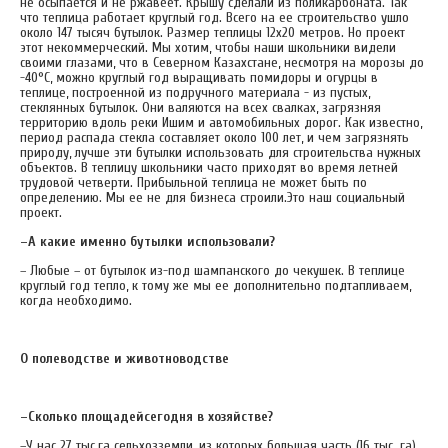
не осыпается и не ржавеет. Крышу сделали из поликарбоната. Так
что теплица работает круглый год. Всего на ее строительство ушло
около 147 тысяч бутылок. Размер теплицы 12x20 метров. Но проект
этот некоммерческий. Мы хотим, чтобы наши школьники видели
своими глазами, что в Северном Казахстане, несмотря на морозы до
-40°С, можно круглый год выращивать помидоры и огурцы в
теплице, построенной из подручного материала - из пустых,
стеклянных бутылок. Они валяются на всех свалках, загрязняя
территорию вдоль реки Ишим и автомобильных дорог. Как известно,
период распада стекла составляет около 100 лет, и чем загрязнять
природу, лучше эти бутылки использовать для строительства нужных
объектов. В теплицу школьники часто приходят во время летней
трудовой четверти. Прибыльной теплица не может быть по
определению. Мы ее не для бизнеса строили.Это наш социальный
проект.
–А какие именно бутылки использовали?
– Любые – от бутылок из-под шампанского до чекушек. В теплице
круглый год тепло, к тому же мы ее дополнительно подтапливаем,
когда необходимо.
О полеводстве и животноводстве
–Сколько площадейсегодня в хозяйстве?
–У нас 27 тыс.га сельхозземли, из которых большая часть (16 тыс. га)