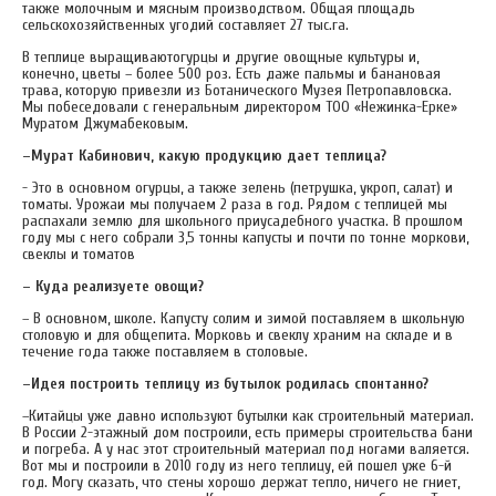
также молочным и мясным производством. Общая площадь
сельскохозяйственных угодий составляет 27 тыс.га.
В теплице выращиваютогурцы и другие овощные культуры и,
конечно, цветы – более 500 роз. Есть даже пальмы и банановая
трава, которую привезли из Ботанического Музея Петропавловска.
Мы побеседовали с генеральным директором ТОО «Нежинка-Ерке»
Муратом Джумабековым.
–Мурат Кабинович, какую продукцию дает теплица?
- Это в основном огурцы, а также зелень (петрушка, укроп, салат) и
томаты. Урожаи мы получаем 2 раза в год. Рядом с теплицей мы
распахали землю для школьного приусадебного участка. В прошлом
году мы с него собрали 3,5 тонны капусты и почти по тонне моркови,
свеклы и томатов
– Куда реализуете овощи?
– В основном, школе. Капусту солим и зимой поставляем в школьную
столовую и для общепита. Морковь и свеклу храним на складе и в
течение года также поставляем в столовые.
–Идея построить теплицу из бутылок родилась спонтанно?
–Китайцы уже давно используют бутылки как строительный материал.
В России 2-этажный дом построили, есть примеры строительства бани
и погреба. А у нас этот строительный материал под ногами валяется.
Вот мы и построили в 2010 году из него теплицу, ей пошел уже 6-й
год. Могу сказать, что стены хорошо держат тепло, ничего не гниет,