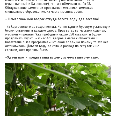
(единственный в Казахстане), его мы обменяли на Як-18.
Обслуживание самолетов производят механики, имеющие
специальное образование, из числа местных ребят.
– Немаловажный вопрос:откуда берете воду для поселка?
–Из Сергеевского водохранилища. Но мы купили буровую установку и
бурим скважины в каждом дворе. Правда, вода местами соленая,
местами – пресная. Уже пробурили около 350 скважин, и будем
продолжать бурить – у нас 420 дворов вместе с объектами. В
Казахстане была программа «Питьевая вода», но почему-то это все
остановилось. Довели воду до села, а развод по селу так и не
сделали, хотя проекты были.
–Удачи вам и процветания вашему замечательному селу.