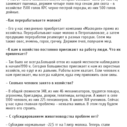
занимает пшеница, держим четыре поля под сенаж для скота – в
хозяйстве 1500 голов КРС черно-пестрой породы, из них 500 голов
дойные.
–Как перерабатываете молоко?
– Его у нас ежедневно приобретает компания «Маслодел» прямо из
хозяйства. Перерабатывают наше молоко в Петропавловске, а затем
продукцию переработки реализуют в разных городах. Сеем мы
также овес, ячмень, горох, гречку. Держим пчел, получаем мед.
–К вам в хозяйство постоянно приезжают на работу люди. Что их
привлекает?
– Так было не всегда.Большой отток из нашей местности наблюдался
в начале1990-х. Сегодня большинство приезжает к нам из окрестных
хозяйств, но едут и из дальних. Работы всем хватает. Если человек к
нам приезжает, мы всегда найдем, куда ему приложить свои силы.
– Сколько человек занято в хозяйстве?
– В общей сложности 348, из них 46 механизаторов, трудятся повара,
агрономы, бригадиры, доярки, телятницы, ветврачи. А живет в селе
1300 человек, из них 225 пенсионеров. В школе 168 учеников. Сейчас
у нас одна главная проблема – нехватка жилья. В этом году будем
много его строить.
– С субсидированием животноводства проблем нет?
– Субсидии нормальные –22,5 тг на 1 литр молока. Теперь стали