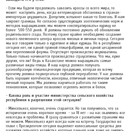
- Если мы будем продолжать завозить кроссы со всего мира, то
может наступить день, когда ветеринарная обстановка в странах-
импортерах ухудшиться. Допустим, вспыхнет какая-то болезнь. И нам
закроют границы. Но согласно существующих зоотехнических норм и
методов выращивания, мы можем «эксплуатировать» курицу не
более 500-550 дней. И должны постоянно думать об обновлении
родительского стада. Поэтому стране крайне необходимо создание
нового племенного центра кроссов мясных и яичных пород. Сегодня
мы все говорим только о курятине и яйце курицы. Но в республике
сегодня нет, ни одной гусиной птицефабрики, ни одной цесаринной
или перепелиной фермы. Отсутствует производство индюшатины.
Только-только начинается производство страусятины. Что мы, хуже
других, что ли? Ведь в Казахстане можно выращивать самые
различные виды птицы. И наш народ должен получать
разнообразную птицеводческую продукцию, которая ко всему
прочему должна подвергаться глубокой переработке. У нас должны
быть хорошие копчёности, консервы, отличный экологически чистый
яичный порошок. Мы должны научиться работать по таким
технологиям, которые позволяют отделять желток и белок.
- Какова роль и участие министерства сельского хозяйства
республики в разрешении этой ситуации?
- Минсельхоз, конечно, очень старается. Но так получилось, что за
исторически очень короткое время - за 18 лет – на нас свалились все
невзгоды и проблемы. И сразу сравняться с развитыми странами мы
не можем. Минсельхоз идет всегда нам на встречу. Государство во
главе с Президентом сегодня выделяет колоссальные средства для
развития сельского хозяйства, которые раньше нам даже не снились.