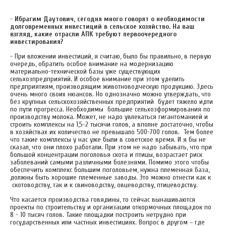
-
Ибрагим Даутович, сегодня много говорят о необходимости
долговременных инвестиций в сельское хозяйство. На ваш
взгляд, какие отрасли АПК требуют первоочередного
инвестирования?
- При вложении инвестиций, я считаю, было бы правильно, в первую
очередь, обратить особое внимание на модернизацию
материально-технической базы уже существующих
сельхозпредприятий. И особое внимание при этом уделить
предприятиям, производящим животноводческую продукцию. Здесь
очень много своих нюансов. Но однозначно можно утверждать, что
без крупных сельскохозяйственных предприятий будет тяжело идти
по пути прогресса. Необходимы большие сельхозформирования по
производству молока. Может, не надо увлекаться гигантоманией и
строить комплексы на 1,5-2 тысячи голов, а вполне достаточно, чтобы
в хозяйствах их количество не превышало 500-700 голов. Тем более
что такие комплексы у нас уже были в советское время. И я бы не
сказал, что они плохо работали. При этом не надо забывать, что при
большой концентрации поголовья скота и птицы, возрастает риск
заболеваний самыми различными болезнями. Помимо этого чтобы
обеспечить комплекс большим поголовьем, нужна племенная база,
должны быть хорошие племенные заводы. Это можно отнести как к
скотоводству, так и к свиноводству, овцеводству, птицеводству.
Что касается производства говядины, то сейчас вынашиваются
проекты по строительству и организации откормочных площадок по
8 - 10 тысяч голов. Такие площадки построить нетрудно при
государственных или частных инвестициях. Вопрос в другом – где