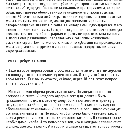
Например, сегодня государство субсидирует производство молока и
неплохо субсидирует. Специализированным предприятиям, которые
соблюдают научно обоснованную технологию его производства,
платят 20 тенге за каждый литр. Это очень хорошо. За производство
мяса говядины, хозяйствам, имеющим специализированные
откормплощадки, платят 134 тенге за килограмм. Субсидируется мясо
птицы, производство яиц… Сегодня государство оказывает огромную
помощь для того, чтобы аграрная отрасль не просто встала на ноги,
а чтобы она развивалась параллельно с сельским хозяйством
развитых стран. Тем не менее, считаю, что субсидии на производство
мяса, яиц, молока и других жизненно важных продуктов питания
надо увеличивать.
Земле требуется хозяин
- Еще на заре перестройки в обществе шли активные дискуссии
по поводу того, что земле нужен хозяин. И тогда всё встанет на
свои места. Как вы считаете, сейчас, через 18 лет, этот вопрос
снят с повестки дня?
- Многие земли обрели реальных хозяев. Но актуальность этого
вопроса не снята. У каждого агрария сегодня должен быть
гражданский подход к своему делу. Если взял землю в аренду у
государства на 49 лет, то необходимо на ней применять научно
обоснованные технологии. У нас есть сегодня все - инспектирующие
органы, акиматы и т.д. Но надо, чтобы точно было известно, кто, в
каком регионе и какую площадь сегодня засевает. И сколько стране
необходимо хлеба. А то получается так, что в каждом регионе сеют
столько, сколько захотят. А надо ли столько сеять, этот вопрос никого