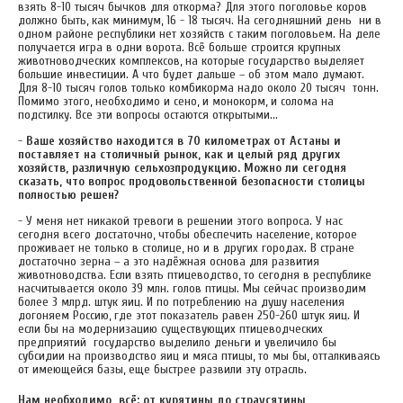
взять 8-10 тысяч бычков для откорма? Для этого поголовье коров
должно быть, как минимум, 16 - 18 тысяч. На сегодняшний день ни в
одном районе республики нет хозяйств с таким поголовьем. На деле
получается игра в одни ворота. Всё больше строится крупных
животноводческих комплексов, на которые государство выделяет
большие инвестиции. А что будет дальше – об этом мало думают.
Для 8-10 тысяч голов только комбикорма надо около 20 тысяч тонн.
Помимо этого, необходимо и сено, и монокорм, и солома на
подстилку. Все эти вопросы остаются открытыми...
-
Ваше хозяйство находится в 70 километрах от Астаны и
поставляет на столичный рынок, как и целый ряд других
хозяйств, различную сельхозпродукцию. Можно ли сегодня
сказать, что вопрос продовольственной безопасности столицы
полностью решен?
- У меня нет никакой тревоги в решении этого вопроса. У нас
сегодня всего достаточно, чтобы обеспечить население, которое
проживает не только в столице, но и в других городах. В стране
достаточно зерна – а это надёжная основа для развития
животноводства. Если взять птицеводство, то сегодня в республике
насчитывается около 39 млн. голов птицы. Мы сейчас производим
более 3 млрд. штук яиц. И по потреблению на душу населения
догоняем Россию, где этот показатель равен 250-260 штук яиц. И
если бы на модернизацию существующих птицеводческих
предприятий государство выделило деньги и увеличило бы
субсидии на производство яиц и мяса птицы, то мы бы, отталкиваясь
от имеющейся базы, еще быстрее развили эту отрасль.
Нам необходимо всё: от курятины до страусятины