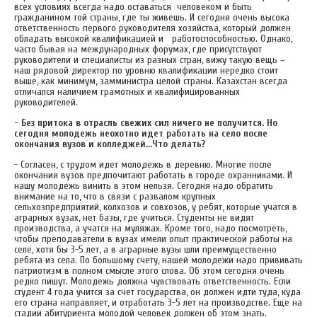
всех условиях всегда надо оставаться человеком и быть
гражданином той страны, где ты живешь. И сегодня очень высока
ответственность первого руководителя хозяйства, который должен
обладать высокой квалификацией и работоспособностью. Однако,
часто бывая на международных форумах, где присутствуют
руководители и специалисты из разных стран, вижу такую вещь –
наш рядовой директор по уровню квалификации нередко стоит
выше, как минимум, замминистра целой страны. Казахстан всегда
отличался наличием грамотных и квалифицированных
руководителей.
- Без притока в отрасль свежих сил ничего не получится. Но
сегодня молодежь неохотно идет работать на село после
окончания вузов и колледжей…Что делать?
- Согласен, с трудом идет молодежь в деревню. Многие после
окончания вузов предпочитают работать в городе охранниками. И
нашу молодежь винить в этом нельзя. Сегодня надо обратить
внимание на то, что в связи с развалом крупных
сельхозпредприятий, колхозов и совхозов, у ребят, которые учатся в
аграрных вузах, нет базы, где учиться. Студенты не видят
производства, а учатся на муляжах. Кроме того, надо посмотреть,
чтобы преподаватели в вузах имели опыт практической работы на
селе, хотя бы 3-5 лет, а в аграрные вузы шли преимущественно
ребята из села. По большому счету, нашей молодежи надо прививать
патриотизм в полном смысле этого слова. Об этом сегодня очень
редко пишут. Молодежь должна чувствовать ответственность. Если
студент 4 года учится за счет государства, он должен идти туда, куда
его страна направляет, и отработать 3-5 лет на производстве. Еще на
стадии абитуриента молодой человек должен об этом знать.