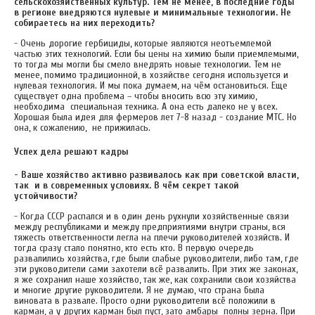
сельскохозяйственных культур. Тем не менее, в последние годы
в регионе внедряются нулевые и минимальные технологии. Не
собираетесь на них переходить?
- Очень дорогие гербициды, которые являются неотъемлемой
частью этих технологий. Если бы цены на химию были приемлемыми,
то тогда мы могли бы смело внедрять новые технологии. Тем не
менее, помимо традиционной, в хозяйстве сегодня используется и
нулевая технология. И мы пока думаем, на чём остановиться. Еще
существует одна проблема – чтобы вносить всю эту химию,
необходима специальная техника. А она есть далеко не у всех.
Хорошая была идея для фермеров лет 7-8 назад - создание МТС. Но
она, к сожалению, не прижилась.
Успех дела решают кадры
- Ваше хозяйство активно развивалось как при советской власти,
так и в современных условиях. В чём секрет такой
устойчивости?
- Когда СССР распался и в один день рухнули хозяйственные связи
между республиками и между предприятиями внутри страны, вся
тяжесть ответственности легла на плечи руководителей хозяйств. И
тогда сразу стало понятно, кто есть кто. В первую очередь
развалились хозяйства, где были слабые руководители, либо там, где
эти руководители сами захотели всё развалить. При этих же законах,
я же сохранил наше хозяйство, так же, как сохранили свои хозяйства
и многие другие руководители. Я не думаю, что страна была
виновата в развале. Просто одни руководители всё положили в
карман, а у других карман был пуст, зато амбары полны зерна. При