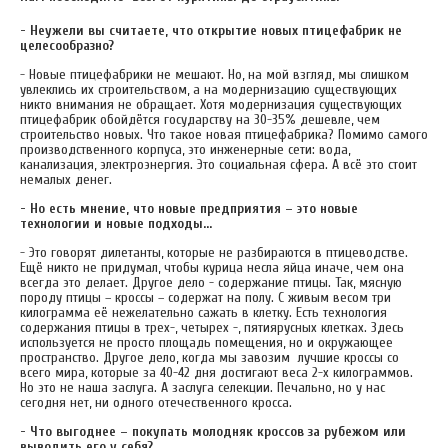
- Неужели вы считаете, что открытие новых птицефабрик не
целесообразно?
- Новые птицефабрики не мешают. Но, на мой взгляд, мы слишком
увлеклись их строительством, а на модернизацию существующих
никто внимания не обращает. Хотя модернизация существующих
птицефабрик обойдётся государству на 30-35% дешевле, чем
строительство новых. Что такое новая птицефабрика? Помимо самого
производственного корпуса, это инженерные сети: вода,
канализация, электроэнергия. Это социальная сфера. А всё это стоит
немалых денег.
- Но есть мнение, что новые предприятия – это новые
технологии и новые подходы…
- Это говорят дилетанты, которые не разбираются в птицеводстве.
Ещё никто не придумал, чтобы курица несла яйца иначе, чем она
всегда это делает. Другое дело - содержание птицы. Так, мясную
породу птицы – кроссы – содержат на полу. С живым весом три
килограмма её нежелательно сажать в клетку. Есть технология
содержания птицы в трех-, четырех -, пятиярусных клетках. Здесь
используется не просто площадь помещения, но и окружающее
пространство. Другое дело, когда мы завозим лучшие кроссы со
всего мира, которые за 40-42 дня достигают веса 2-х килограммов.
Но это не наша заслуга. А заслуга селекции. Печально, но у нас
сегодня нет, ни одного отечественного кросса.
- Что выгоднее – покупать молодняк кроссов за рубежом или
выводить его у себя?