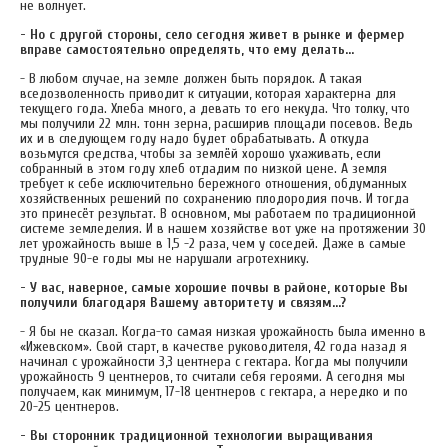
не волнует.
- Но с другой стороны, село сегодня живет в рынке и фермер
вправе самостоятельно определять, что ему делать…
- В любом случае, на земле должен быть порядок. А такая
вседозволенность приводит к ситуации, которая характерна для
текущего года. Хлеба много, а девать то его некуда. Что толку, что
мы получили 22 млн. тонн зерна, расширив площади посевов. Ведь
их и в следующем году надо будет обрабатывать. А откуда
возьмутся средства, чтобы за землёй хорошо ухаживать, если
собранный в этом году хлеб отдадим по низкой цене. А земля
требует к себе исключительно бережного отношения, обдуманных
хозяйственных решений по сохранению плодородия почв. И тогда
это принесёт результат. В основном, мы работаем по традиционной
системе земледелия. И в нашем хозяйстве вот уже на протяжении 30
лет урожайность выше в 1,5 -2 раза, чем у соседей. Даже в самые
трудные 90-е годы мы не нарушали агротехнику.
- У вас, наверное, самые хорошие почвы в районе, которые Вы
получили благодаря Вашему авторитету и связям…?
- Я бы не сказал. Когда-то самая низкая урожайность была именно в
«Ижевском». Свой старт, в качестве руководителя, 42 года назад я
начинал с урожайности 3,3 центнера с гектара. Когда мы получили
урожайность 9 центнеров, то считали себя героями. А сегодня мы
получаем, как минимум, 17-18 центнеров с гектара, а нередко и по
20-25 центнеров.
- Вы сторонник традиционной технологии выращивания