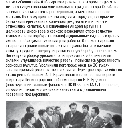
совхоз «Сочинский» Атбасарского района, в котором за десять
лет его существования уже побывали три директора.Хозяйство
засевало 25 тысяч гектаров зерновых, а механизаторов не
хватало. Поэтому привлекали людей из городов, которые не
были заинтересованы в конечном результате и к работе
относились халатно. С назначением Андрея Брауна на
должность директора в совхозе развернули строительство
жилья и стали подбирать квалифицированные кадры, создавая
им все необходимые условия для работы. Отремонтировали
старые и строили новые объекты соцкультбыта, изменили
оплату труда и развернули решительную борьбу с пьянством.
Посевную и уборку урожая стали проводить собственными
силами. Улучшилось качество работы, повысилась урожайность
зерновых культур. Увеличили поголовье овец до 20 тысяч,
завели крупный рогатый скот и свиней. Через два года хозяйство
стало рентабельным. А. Г. Браун попал в поле зрения первого
секретаря Целиноградского обкома партии Н. Е. Кручины
(впоследствии главный финансист ЦК КПСС при М. С. Горбачеве),
он высоко ценил его деловые качества и в дальнейшем
постоянно поддерживал.