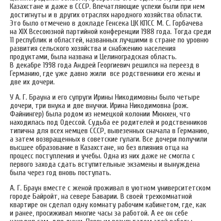
Казахстане и даже в СССР. Впечатляющие успехи были при нем
достигнуты и в других отраслях народного хозяйства области.
Это было отмечено в докладе Генсека ЦК КПСС М. С. Горбачева
на ХIХ Всесоюзной партийной конференции 1988 года. Тогда среди
11 республик и областей, названных лучшими в стране по уровню
развития сельского хозяйства и снабжению населения
продуктами, была названа и Целиноградская область.
В декабре 1998 года Андрей Георгиевич решился на переезд в
Германию, где уже давно жили все родственники его жены и
две их дочери.
У А. Г. Брауна и его супруги Ирины Никодимовны было четыре
дочери, три внука и две внучки. Ирина Никодимовна (рож.
Файнингер) была родом из немецкой колонии Мюнхен, что
находилась под Одессой. Судьба ее родителей и родственников
типична для всех немцев СССР, вывезенных сначала в Германию,
а затем возвращенных в советские гулаги. Все дочери получили
высшее образование в Казахстане, но без влияния отца на
процесс поступления и учебы. Одна из них даже не смогла с
первого захода сдать вступительные экзамены и вынуждена
была через год вновь поступать.
А. Г. Браун вместе с женой проживал в уютном университетском
городе Байройт, на севере Баварии. В своей трехкомнатной
квартире он сделал одну комнату рабочим кабинетом, где, как
и ранее, просиживал многие часы за работой. А ее он себе