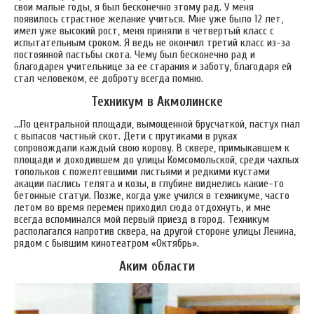
свои малые годы, я был бесконечно этому рад. У меня
появилось страстное желание учиться. Мне уже было 12 лет,
имел уже высокий рост, меня приняли в четвертый класс с
испытательным сроком. Я ведь не окончил третий класс из-за
постоянной пастьбы скота. Чему был бесконечно рад и
благодарен учительнице за ее старания и заботу, благодаря ей
стал человеком, ее доброту всегда помню.
Техникум в Акмолинске
…По центральной площади, вымощенной брусчаткой, пастух гнал
с выпасов частный скот. Дети с прутиками в руках
сопровождали каждый свою корову. В сквере, примыкавшем к
площади и доходившем до улицы Комсомольской, среди чахлых
топольков с пожелтевшими листьями и редкими кустами
акации паслись телята и козы, в глубине виднелись какие-то
бетонные статуи. Позже, когда уже учился в техникуме, часто
летом во время перемен приходил сюда отдохнуть, и мне
всегда вспоминался мой первый приезд в город. Техникум
располагался напротив сквера, на другой стороне улицы Ленина,
рядом с бывшим кинотеатром «Октябрь».
Аким области