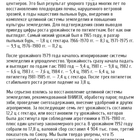
центнеров. Это был результат упорного труда многих лет по
восстановлению плодородия почвы, нарушенного ветровой
эрозией, в годы нашествия пыльных бурь, внедрения в
комплексе целинной системы земледелия и повышения
культуры земледелия. Для подтверждения своих выводов
приведу цифры роста урожайности по пятилеткам. Вот как они
выглядят. Самый низкий урожай был в 1965 году, в разгар
пыльных бурь, — 1,8 ц с гектара. 1966-1970 гг. — 8,1 ц, 1971-1975 гг.
— 9,9 ц, 1976-1980 гг. — 11,2 ц.
После урожайного 1979 года началось игнорирование системы
земледелия и упрощенчество. Урожайность сразу начала падать
и выглядит по годам так: 1980 год — 9,4 ц, 1981 г. — 9,8 ц, 1982 г.
— 6,6 ц, 1983 г. — 7,6 ц, 1984 г. — 5,4 ц, 1985 г. — 6,4 ц, за
пятилетку 1981-1985 гг. — 7,4 ц с гектара. После трех пятилеток
стабильного роста резкое падение на 3,8 ц.
Мы серьезно взялись за восстановление целинной системы
земледелия, рекомендованной ВНИИЗХ, обработку паров; подъем
зяби, проведение снегозадержания, внесение удобрений и других
агроприемов. За последующие семь лет урожайность составила
12,2 ц с гектара, или восстановили ту урожайность, которая
была достигнута при соблюдении агротехники в 1976-1980 гг.
плюс один центнер закономерного роста. В урожайном 1992 году
собрали по 17,8 ц, валовой сбор составил 4 904 тыс. тонн, третий
показатель по Союзу. Мы были твердо уверены, что 15
центнеров хлеба можно устойчиво получать по пятилеткам,