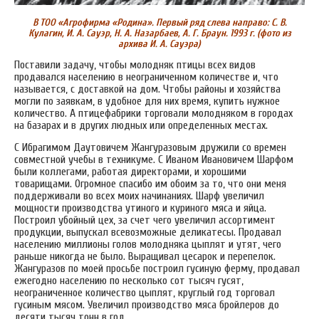
В ТОО «Агрофирма «Родина». Первый ряд слева направо: С. В.
Кулагин, И. А. Сауэр, Н. А. Назарбаев, А. Г. Браун. 1993 г. (фото из
архива И. А. Сауэра)
Поставили задачу, чтобы молодняк птицы всех видов
продавался населению в неограниченном количестве и, что
называется, с доставкой на дом. Чтобы районы и хозяйства
могли по заявкам, в удобное для них время, купить нужное
количество. А птицефабрики торговали молодняком в городах
на базарах и в других людных или определенных местах.
С Ибрагимом Даутовичем Жангуразовым дружили со времен
совместной учебы в техникуме. С Иваном Ивановичем Шарфом
были коллегами, работая директорами, и хорошими
товарищами. Огромное спасибо им обоим за то, что они меня
поддерживали во всех моих начинаниях. Шарф увеличил
мощности производства утиного и куриного мяса и яйца.
Построил убойный цех, за счет чего увеличил ассортимент
продукции, выпускал всевозможные деликатесы. Продавал
населению миллионы голов молодняка цыплят и утят, чего
раньше никогда не было. Выращивал цесарок и перепелок.
Жангуразов по моей просьбе построил гусиную ферму, продавал
ежегодно населению по несколько сот тысяч гусят,
неограниченное количество цыплят, круглый год торговал
гусиным мясом. Увеличил производство мяса бройлеров до
десяти тысяч тонн в год.