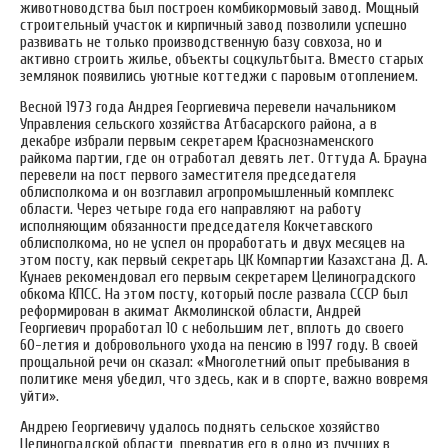
животноводства был построен комбикормовый завод. Мощный
строительный участок и кирпичный завод позволили успешно
развивать не только производственную базу совхоза, но и
активно строить жилье, объекты соцкультбыта. Вместо старых
землянок появились уютные коттеджи с паровым отоплением.
Весной 1973 года Андрея Георгиевича перевели начальником
Управления сельского хозяйства Атбасарского района, а в
декабре избрали первым секретарем Краснознаменского
райкома партии, где он отработал девять лет. Оттуда А. Брауна
перевели на пост первого заместителя председателя
облисполкома и он возглавил агропромышленный комплекс
области. Через четыре года его направляют на работу
исполняющим обязанности председателя Кокчетавского
облисполкома, но не успел он проработать и двух месяцев на
этом посту, как первый секретарь ЦК Компартии Казахстана Д. А.
Кунаев рекомендовал его первым секретарем Целиноградского
обкома КПСС. На этом посту, который после развала СССР был
реформирован в акимат Акмолинской области, Андрей
Георгиевич проработал 10 с небольшим лет, вплоть до своего
60-летия и добровольного ухода на пенсию в 1997 году. В своей
прощальной речи он сказал: «Многолетний опыт пребывания в
политике меня убедил, что здесь, как и в спорте, важно вовремя
уйти».
Андрею Георгиевичу удалось поднять сельское хозяйство
Целиноградской области, превратив его в одно из лучших в