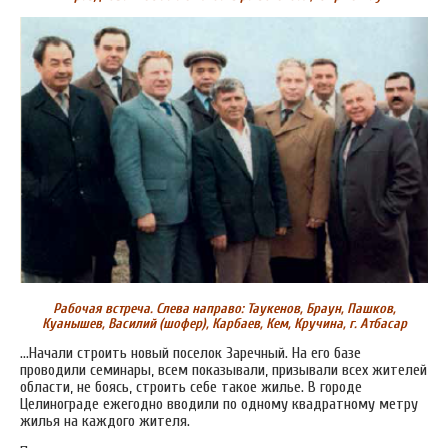
Рабочая встреча. Слева направо: Таукенов, Браун, Пашков,
Куанышев, Василий (шофер), Карбаев, Кем, Кручина, г. Атбасар
…Начали строить новый поселок Заречный. На его базе
проводили семинары, всем показывали, призывали всех жителей
области, не боясь, строить себе такое жилье. В городе
Целинограде ежегодно вводили по одному квадратному метру
жилья на каждого жителя.