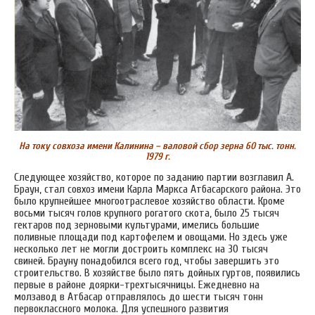
На току совхоза имени Калинина – валовой сбор зерна 60 тыс. тонн.
1979 г.
Следующее хозяйство, которое по заданию партии возглавил А.
Браун, стал совхоз имени Карла Маркса Атбасарского района. Это
было крупнейшее многоотраслевое хозяйство области. Кроме
восьми тысяч голов крупного рогатого скота, было 25 тысяч
гектаров под зерновыми культурами, имелись большие
поливные площади под картофелем и овощами. Но здесь уже
несколько лет не могли достроить комплекс на 30 тысяч
свиней. Брауну понадобился всего год, чтобы завершить это
строительство. В хозяйстве было пять дойных гуртов, появились
первые в районе доярки-трехтысячницы. Ежедневно на
молзавод в Атбасар отправлялось до шести тысяч тонн
первоклассного молока. Для успешного развития