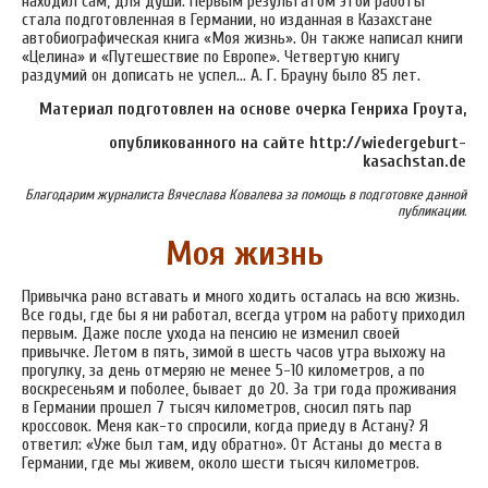
находил сам, для души. Первым результатом этой работы
стала подготовленная в Германии, но изданная в Казахстане
автобиографическая книга «Моя жизнь». Он также написал книги
«Целина» и «Путешествие по Европе». Четвертую книгу
раздумий он дописать не успел… А. Г. Брауну было 85 лет.
Материал подготовлен на основе очерка Генриха Гроута,
опубликованного на сайте http://wiedergeburt-
kasachstan.de
Благодарим журналиста Вячеслава Ковалева за помощь в подготовке данной
публикации.
Моя жизнь
Привычка рано вставать и много ходить осталась на всю жизнь.
Все годы, где бы я ни работал, всегда утром на работу приходил
первым. Даже после ухода на пенсию не изменил своей
привычке. Летом в пять, зимой в шесть часов утра выхожу на
прогулку, за день отмеряю не менее 5-10 километров, а по
воскресеньям и поболее, бывает до 20. За три года проживания
в Германии прошел 7 тысяч километров, сносил пять пар
кроссовок. Меня как-то спросили, когда приеду в Астану? Я
ответил: «Уже был там, иду обратно». От Астаны до места в
Германии, где мы живем, около шести тысяч километров.