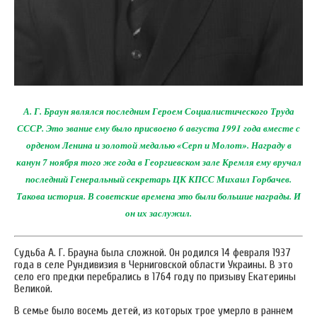
А. Г. Браун являлся последним Героем Социалистического Труда
СССР. Это звание ему было присвоено 6 августа 1991 года вместе с
орденом Ленина и золотой медалью «Серп и Молот». Награду в
канун 7 ноября того же года в Георгиевском зале Кремля ему вручал
последний Генеральный секретарь ЦК КПСС Михаил Горбачев.
Такова история. В советские времена это были большие награды. И
он их заслужил.
Судьба А. Г. Брауна была сложной. Он родился 14 февраля 1937
года в селе Рундивизия в Черниговской области Украины. В это
село его предки перебрались в 1764 году по призыву Екатерины
Великой.
В семье было восемь детей, из которых трое умерло в раннем