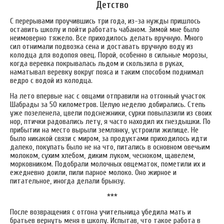
Детство
С перерывами проучившись три года, из-за нужды пришлось
оставить школу и пойти работать чабаном. Зимой мне было
неимоверно тяжело. Все приходилось делать вручную. Много
сил отнимали подвозка сена и доставать вручную воду из
колодца для водопоя овец. Порой, особенно в сильные морозы,
когда веревка покрывалась льдом и скользила в руках,
наматывал веревку вокруг пояса и таким способом поднимал
ведро с водой из колодца.
На лето впервые нас с овцами отправили на отгонный участок
Шабрады за 50 километров. Целую неделю добирались. Степь
уже позеленела, цвели подснежники, сурки повылазили из своих
нор, птички радовались лету, я часто находил их гнездышки. По
прибытии на место вырыли землянку, устроили жилище. Не
было никакой связи с миром, за продуктами приходилось идти
далеко, покупать было не на что, питались в основном овечьим
молоком, сухим хлебом, диким луком, чесноком, щавелем,
морковником. Подобрали молочных овцематок, пометили их и
ежедневно доили, пили парное молоко. Оно жирное и
питательное, иногда делали брынзу.
***
После возвращения с отгона учительница убедила мать и
братьев вернуть меня в школу. Испытав, что такое работа в