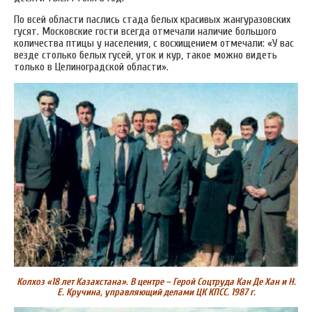
По всей области паслись стада белых красивых жангуразовских
гусят. Московские гости всегда отмечали наличие большого
количества птицы у населения, с восхищением отмечали: «У вас
везде столько белых гусей, уток и кур, такое можно видеть
только в Целиноградской области».
Колхоз «18 лет Казахстана». В центре – Герой Соцтруда Кан Де Хан и Н.
Е. Кручина, управляющий делами ЦК КПСС. 1987 г.