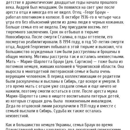
детстве в драматические двадцатые годы начала прошлого
века. Андрей был младшим. Он появился на свет уже после
ареста отца и никогда его не видел. Отец –Георг Браун –
работал плотником в колхозе. В октябре 1936-го в четыре часа
утра его без объяснений увели из дома люди в черных кожанках.
Больше семья его не видела. Ему присудили восемь лет
тюремного заключения. Срок он отбывал в тюрьме
Новосибирска. После смерти Сталина, в годы оттепели, его
посмертно реабилитировали. В 1994 году, в год 50-летия смерти
отца, Андрей Георгиевич побывал в этой тюрьме и выяснил, что
большинство осужденных там были расстреляны и брошены в
общую могилу. Мотивы расстрела так и остались неизвестными.
Мать – Мария-Шарлотта Браун (дев. Сартисон) — тоже была из
потомков немцев, живших колонией в Черниговской области. Она
выросла в многодетной лютеранской семье и была очень
верующим человеком. В период коллективизации ее родители
были раскулачены и высланы в Сибирь, где вскоре и умерли. В
это время мать с отцом уже создали семью и еще ничего не
нажили, поэтому смогли остаться в селе. После ареста мужа
Мария-Шарлотта сама в нищете воспитывала пятерых детей,
из которых старшая дочь была пожизненным инвалидом.
Деда по отцовской линии раскулачили в 1931 году и вместе с
семьей выслали в Сибирь. Судьба их также осталась
неизвестной.
Как и большинство немцев Украины, семья Браун во время
Отечественной войны находилась под оккупацией германскими