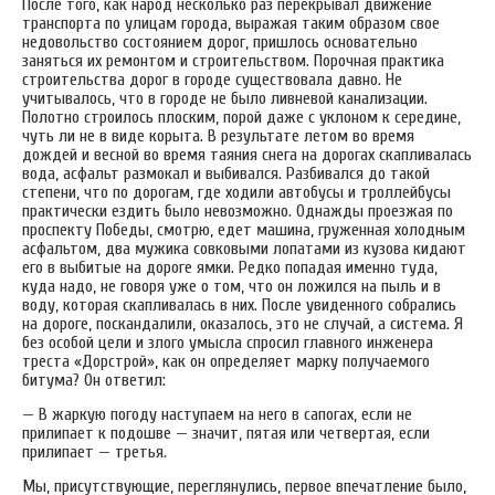
После того, как народ несколько раз перекрывал движение
транспорта по улицам города, выражая таким образом свое
недовольство состоянием дорог, пришлось основательно
заняться их ремонтом и строительством. Порочная практика
строительства дорог в городе существовала давно. Не
учитывалось, что в городе не было ливневой канализации.
Полотно строилось плоским, порой даже с уклоном к середине,
чуть ли не в виде корыта. В результате летом во время
дождей и весной во время таяния снега на дорогах скапливалась
вода, асфальт размокал и выбивался. Разбивался до такой
степени, что по дорогам, где ходили автобусы и троллейбусы
практически ездить было невозможно. Однажды проезжая по
проспекту Победы, смотрю, едет машина, груженная холодным
асфальтом, два мужика совковыми лопатами из кузова кидают
его в выбитые на дороге ямки. Редко попадая именно туда,
куда надо, не говоря уже о том, что он ложился на пыль и в
воду, которая скапливалась в них. После увиденного собрались
на дороге, поскандалили, оказалось, это не случай, а система. Я
без особой цели и злого умысла спросил главного инженера
треста «Дорстрой», как он определяет марку получаемого
битума? Он ответил:
— В жаркую погоду наступаем на него в сапогах, если не
прилипает к подошве — значит, пятая или четвертая, если
прилипает — третья.
Мы, присутствующие, переглянулись, первое впечатление было,