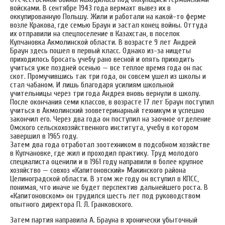
войсками. В сентябре 1943 года вермахт вывез их в
оккупированную Польшу. Жили и работали на какой-то ферме
возле Кракова, где семью Браун и застал конец войны. Оттуда
их отправили на спецпоселение в Казахстан, в поселок
Купчановка Акмолинской области. В возрасте 9 лет Андрей
Браун здесь пошел в первый класс. Однако из-за нищеты
приходилось бросать учебу рано весной и опять приходить
учиться уже поздней осенью — все теплое время года он пас
скот. Промучившись так три года, он совсем ушел из школы и
стал чабаном. И лишь благодаря усилиям школьной
учительницы через три года Андрея вновь вернули в школу.
После окончания семи классов, в возрасте 17 лет Браун поступил
учиться в Акмолинский зооветеринарный техникум и успешно
закончил его. Через два года он поступил на заочное отделение
Омского сельскохозяйственного института, учебу в котором
завершил в 1965 году.
Затем два года отработал зоотехником в подсобном хозяйстве
в Купчановке, где жил и проходил практику. Труд молодого
специалиста оценили и в 1961 году направили в более крупное
хозяйство — совхоз «Капитоновский» Макинского района
Целиноградской области. В этом же году он вступил в КПСС,
понимая, что иначе не будет перспектив дальнейшего роста. В
«Капитоновском» он трудился шесть лет под руководством
опытного директора П. Л. Гранковского.
Затем партия направила А. Брауна в хронически убыточный