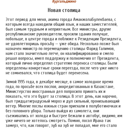
Кургальджино
Новая столица
Этот период для меня, акима города АманжолаБулекбаева, с
которым всегда находили общий язык, и наших заместителей,
был самым трудным и неприятным. Все министры, другие
республиканские руководители, просили здания получше,
побольше, в центре города и поближе к Резиденции Президента,
не удовлетворишь просьбу — уже обида. Несколько позже был
назначен министр по перемещению столицы Фарид Галимов,
нам стало значительно легче, он квалифицированно и смело
решал вопросы, имел поддержку и полномочия от Президента,
который лично определял стратегию переноса столицы. Были
определены конкретные сроки переезда, после чего уже никто
не сомневался, что столица будет перенесена.
Зимой 1995 года, в декабре месяце, в самое холодное время
года, по просьбе всех послов, аккредитованных в Казахстане,
Министерство иностранных дел попросило принять их и
показать, что это будет за столица. В этот день, как нарочно,
был тридцатиградусный мороз и дул сильный, пронизывающий
ветер. Многие послы южных стран приехали в полуботиночках и
без головного убора. Только выйдя из самолета, они
съеживались от холода и быстрее бежали в автобус, видимо, им
уже ничего не хотелось смотреть. Помню, посол Ирана так
замерз, что, как говорят, зуб на зуб не попадал, мне его стало