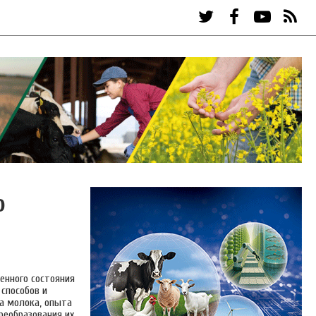
о
енного состояния
 способов и
а молока, опыта
реобразования их