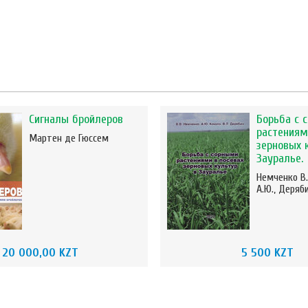
Сигналы бройлеров
Борьба с 
растениям
Мартен де Гюссем
зерновых 
Зауралье.
Немченко В.
А.Ю., Деряби
20 000,00 KZT
5 500 KZT