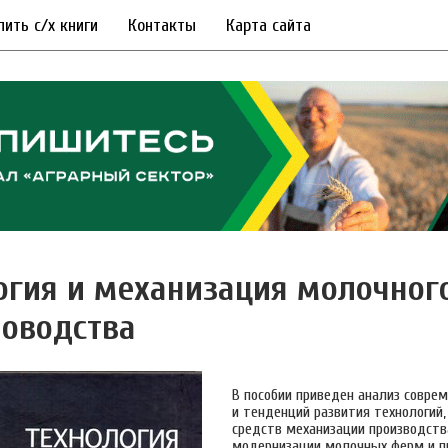
пить с/х книги
Контакты
Карта сайта
огия и механизация молочног
оводства
В пособии приведен анализ соврем
и тенденций развития технологий,
средств механизации производств
модернизации молочных ферм и п