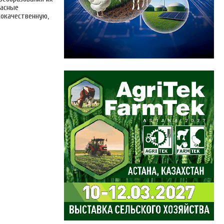
пасные
кокачественную,