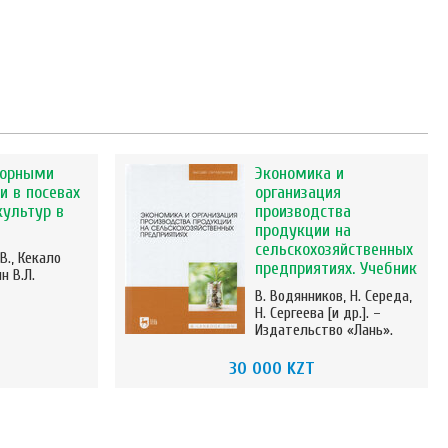
сорными
Экономика и
и в посевах
организация
культур в
производства
продукции на
сельскохозяйственных
В., Кекало
предприятиях. Учебник
н В.Л.
В. Водянников, Н. Середа,
Н. Сергеева [и др.]. –
Издательство «Лань».
30 000 KZT