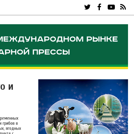
о и
временных
 грибов в
ых, ягодных
рунте с