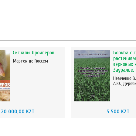
Сигналы бройлеров
Борьба с 
растениям
Мартен де Гюссем
зерновых 
Зауралье.
Немченко В.
А.Ю., Деряби
20 000,00 KZT
5 500 KZT