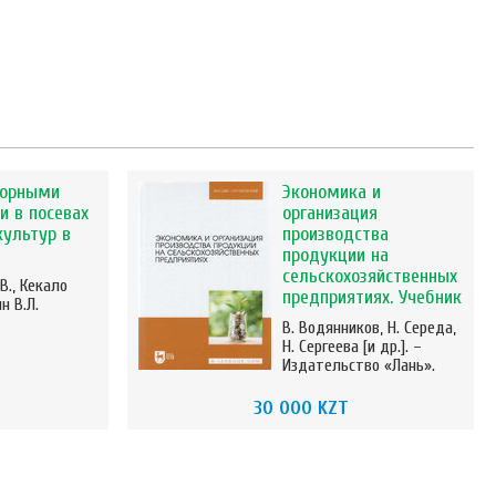
сорными
Экономика и
и в посевах
организация
культур в
производства
продукции на
сельскохозяйственных
В., Кекало
предприятиях. Учебник
н В.Л.
В. Водянников, Н. Середа,
Н. Сергеева [и др.]. –
Издательство «Лань».
30 000 KZT