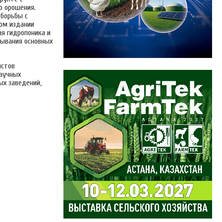
о орошения.
 борьбы с
ом издании
я гидропоника и
ывания основных
истов
научных
ых заведений,