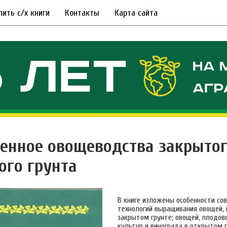
пить с/х книги
Контакты
Карта сайта
енное овощеводства закрытог
ого грунта
В книге изложены особенности со
технологий выращивания овощей, и
закрытом грунте; овощей, плодов
культур и винограда в открытом г