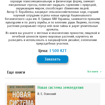
хорошую психоэмоциональную и физическую форму, снимают
ежедневные стрессы, помогают ощущать гармонию с природой,
окружающим миром, способствуют сближению людей.
Автор О. Кораблева, кандидат сельскохозяйственных наук, старший
научный сотрудник отдела новых культур Национального
ботанического сада им. Н. Гришко НАН Украины, занимается пряными
культурами и по долгу службы, и по велению души. Видимо, поэтому
растения раскрывают перед ней свои тайны и дарят упоительные
ароматы.
Из книги вы узнаете о местных и классических пряностях, пищевой и
лечебной ценности пряно-вкусовых растений, научитесь их
разводить и использовать в ландшафтном дизайне, озеленении
приусадебных участков.
Цена:
3 500 KZT
Заказать
Еще книги
Все книги
Новая система земледелия
И. Е. Осинский