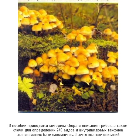
В пособии приводится методика сбора и описания грибов, а также
ключи для определений 249 видов и внутривидовых таксонов
агарикоидных базидиомицетов. Дается краткое описаний