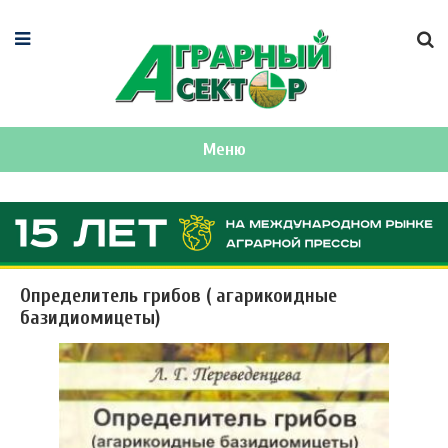
Меню
Определитель грибов ( агарикоидные
базидиомицеты)