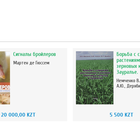
Сигналы бройлеров
Борьба с 
растениям
Мартен де Гюссем
зерновых 
Зауралье.
Немченко В.
А.Ю., Деряби
20 000,00 KZT
5 500 KZT