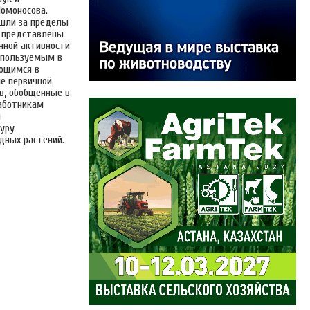
Ломоносова.
ышли за пределы
х представлены
нной активности
используемым в
ующимся в
ые первичной
в, обобщенные в
аботникам
я
уру
дных растений.