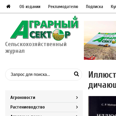
Об издании
Рекламодателю
Подписка
Ку
Сельскохозяйственный
журнал
Иллюст
дичающ
Агроновости
Растениеводство