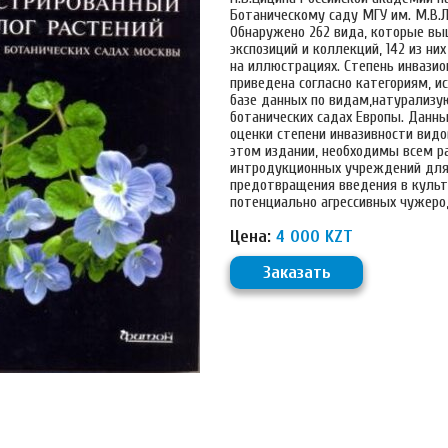
Ботаническому саду МГУ им. М.В.
Обнаружено 262 вида, которые в
экспозиций и коллекций, 142 из ни
на иллюстрациях. Степень инвазио
приведена согласно категориям, 
базе данных по видам,натурализ
ботанических садах Европы. Данн
оценки степени инвазивности видо
этом издании, необходимы всем р
интродукционных учреждений дл
предотвращения введения в культ
потенциально агрессивных чужеро
Цена:
4 000 KZT
Заказать