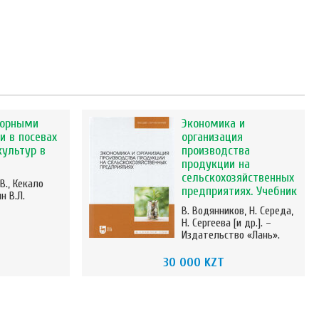
сорными
Экономика и
и в посевах
организация
культур в
производства
продукции на
сельскохозяйственных
В., Кекало
предприятиях. Учебник
н В.Л.
В. Водянников, Н. Середа,
Н. Сергеева [и др.]. –
Издательство «Лань».
30 000 KZT