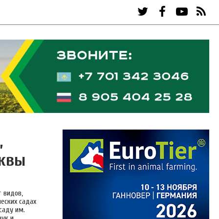
,
сквы
т видов,
еских садах
саду им.
аук и