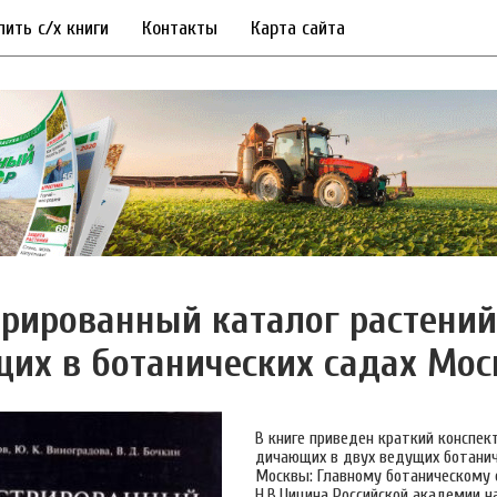
пить с/х книги
Контакты
Карта сайта
рированный каталог растений
их в ботанических садах Мо
В книге приведен краткий конспек
дичающих в двух ведущих ботанич
Москвы: Главному ботаническому 
Н.В.Цицина Российской академии н