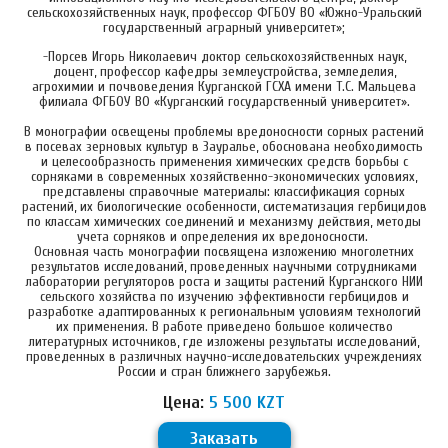
сельскохозяйственных наук, профессор ФГБОУ ВО «Южно-Уральский
государственный аграрный университет»;
-Порсев Игорь Николаевич доктор сельскохозяйственных наук,
доцент, профессор кафедры землеустройства, земледелия,
агрохимии и почвоведения Курганской ГСХА имени Т.С. Мальцева
филиала ФГБОУ ВО «Курганский государственный университет».
В монографии освещены проблемы вредоносности сорных растений
в посевах зерновых культур в Зауралье, обоснована необходимость
и целесообразность применения химических средств борьбы с
сорняками в современных хозяйственно-экономических условиях,
представлены справочные материалы: классификация сорных
растений, их биологические особенности, систематизация гербицидов
по классам химических соединений и механизму действия, методы
учета сорняков и определения их вредоносности.
Основная часть монографии посвящена изложению многолетних
результатов исследований, проведенных научными сотрудниками
лаборатории регуляторов роста и защиты растений Курганского НИИ
сельского хозяйства по изучению эффективности гербицидов и
разработке адаптированных к региональным условиям технологий
их применения. В работе приведено большое количество
литературных источников, где изложены результаты исследований,
проведенных в различных научно-исследовательских учреждениях
России и стран ближнего зарубежья.
Цена:
5 500 KZT
Заказать