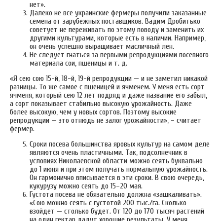
нет».
Далеко не все украинские фермеры получили заказанные
семена от зарубежных поставщиков. Вадим Дробитько
советует не переживать по этому поводу и заменить их
другими культурами, которые есть в наличии. Например,
он очень успешно выращивает масличный лен.
Не следует гнаться за первыми репродукциями посевного
материала сои, пшеницы и т. д.
«Я сею сою 15-й, 18-й, 19-й репродукции — и не заметил никакой
разницы. То же самое с пшеницей и ячменем. У меня есть сорт
ячменя, который сею 12 лет подряд и даже название его забыл,
а сорт показывает стабильно высокую урожайность. Даже
более высокую, чем у новых сортов. Поэтому высокие
репродукции — это отнюдь не залог урожайности», – считает
фермер.
Сроки посева большинства яровых культур на самом деле
являются очень пластичными. Так, подсолнечник в
условиях Николаевской области можно сеять буквально
до 1 июня и при этом получать нормальную урожайность.
Он гармонично вписывается в эти сроки. В свою очередь,
кукурузу можно сеять до 15–20 мая.
Густота посева не обязательно должна «зашкаливать».
«Сою можно сеять с густотой 200 тыс./га. Сколько
взойдет — столько будет. От 120 до 170 тысяч растений
на один гектар дадут хорошие результаты. У меня,