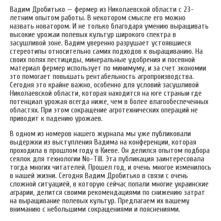
Вадим Дробитько — фермер из Николаевской области с 23-
летним опытом работы. В некотором смысле его можно
назвать новатором. И не только благодаря умению выращивать
высокие урожаи полевых культур широкого спектра в
засушливой зоне. Вадим уверенно разрушает устоявшиеся
стереотипы относительно самих подходов к выращиванию. На
своих полях пестициды, минеральные удобрения и посевной
материал фермер использует по минимуму, и за счет экономии
это помогает повышать рентабельность агропроизводства.
Сегодня это крайне важно, особенно для условий засушливой
Николаевской области, которая находится на юге страныи где
потенциал урожая всегда ниже, чем в более влагообеспеченных
областях. При этом сокращение агротехнических операций не
приводит к падению урожаев.
В одном из номеров нашего журнала мы уже публиковали
выдержки из выступления Вадима на конференции, которая
проходила в прошлом году в Киеве. Он делился опытом подбора
сеялок для технологии No-Till. Эта публикация заинтересовала
тогда многих читателей. Прошел год, и очень многое изменилось
в нашей жизни. Сегодня Вадим Дробитько в связи с очень
сложной ситуацией, в которую сейчас попали многие украинские
аграрии, делится своими рекомендациями по снижению затрат
на выращивание полевых культур. Предлагаем их вашему
вниманию с небольшими сокращениями и пояснениями.