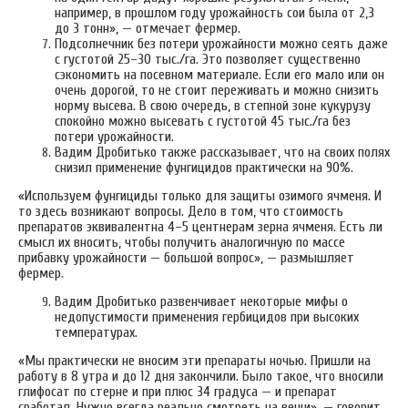
например, в прошлом году урожайность сои была от 2,3
до 3 тонн», — отмечает фермер.
Подсолнечник без потери урожайности можно сеять даже
с густотой 25–30 тыс./га. Это позволяет существенно
сэкономить на посевном материале. Если его мало или он
очень дорогой, то не стоит переживать и можно снизить
норму высева. В свою очередь, в степной зоне кукурузу
спокойно можно высевать с густотой 45 тыс./га без
потери урожайности.
Вадим Дробитько также рассказывает, что на своих полях
снизил применение фунгицидов практически на 90%.
«Используем фунгициды только для защиты озимого ячменя. И
то здесь возникают вопросы. Дело в том, что стоимость
препаратов эквивалентна 4–5 центнерам зерна ячменя. Есть ли
смысл их вносить, чтобы получить аналогичную по массе
прибавку урожайности — большой вопрос», — размышляет
фермер.
Вадим Дробитько развенчивает некоторые мифы о
недопустимости применения гербицидов при высоких
температурах.
«Мы практически не вносим эти препараты ночью. Пришли на
работу в 8 утра и до 12 дня закончили. Было такое, что вносили
глифосат по стерне и при плюс 34 градуса — и препарат
сработал. Нужно всегда реально смотреть на вещи», — говорит