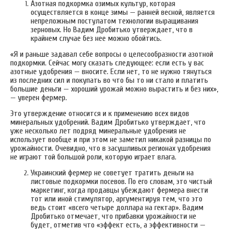
Азотная подкормка озимых культур, которая
осуществляется в конце зимы — ранней весной, является
непреложным постулатом технологии выращивания
зерновых. Но Вадим Дробитько утверждает, что в
крайнем случае без нее можно обойтись.
«Я и раньше задавал себе вопросы о целесообразности азотной
подкормки. Сейчас могу сказать следующее: если есть у вас
азотные удобрения — вносите. Если нет, то не нужно тянуться
из последних сил и покупать во что бы то ни стало и платить
большие деньги — хороший урожай можно вырастить и без них»,
— уверен фермер.
Это утверждение относится и к применению всех видов
минеральных удобрений. Вадим Дробитько утверждает, что
уже несколько лет подряд минеральные удобрения не
использует вообще и при этом не заметил никакой разницы по
урожайности. Очевидно, что в засушливых регионах удобрения
не играют той большой роли, которую играет влага.
Украинский фермер не советует тратить деньги на
листовые подкормки посевов. По его словам, это чистый
маркетинг, когда продавцы убеждают фермера внести
тот или иной стимулятор, аргументируя тем, что это
ведь стоит «всего четыре доллара на гектар». Вадим
Дробитько отмечает, что прибавки урожайности не
будет, отметив что «эффект есть, а эффективности —