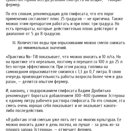
фермер.
По его словам, рекомендация для глифосата, что его порог
применения составляет плюс 25 градусов — не критична. Также
можно этим препаратом работать и при плюс три градуса. Но
есть препараты, которые действительно плохо действуют в
диапазоне от 5 до 8 градусов.
Количество воды при опрыскивании можно смело снижать
до минимальных значений.
«Практика No-Till показывает, что можно вносить и 10 л/га. Но
на практике это нереально, поэтому я перешел со 100 л до 25 л
без потери эффективности. При этом расход топлива на
самоходном опрыскивателе снизился с 1,3 до 0,7 литра. В свою
очередь производительность работы возросла более чем в два
раза», — делится опытом фермер.
И, наконец, с подорожанием глифосата Вадим Дробитько
рекомендует бороться добавлением 300–400 граммов Эстерона
к одному литру рабочего раствора глифосата. По его словам, эта
смесь очень хорошо себя показывает и не оказывает какого-
либо последействия.
«Я работаю этой смесью уже пять лет на многих культурах. Ее
можно вносить даже в день посева, но лучше – за день из-за
плохого запаха Эстерона», — отмечает фермер.