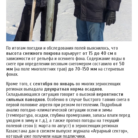
По итогам поездки и обследования полей выяснилось, что
высота снежного покрова
варьирует
от 15 до 40 см
в
зависимости от рельефа и осеннего фона.
Содержание воды в
снеге при определении весовым снегомером составило
от 50
мм
(на поле многолетних трав)
до 70-150 мм
на стерневых
фонах.
Кроме того,
с сентября по январь
во многих зерносеющих
регионах выпадала
двукратная норма осадков
.
Складывающаяся ситуация говорит о высокой
вероятности
сильных паводков
. Особенно в случае быстрого таяния снега в
первой половине апреля при резком потеплении. Подробный
анализ погодно-климатической ситуации осени и зимы
(температура, осадки, глубина промерзания, запасы влаги перед
уходом в зиму и т.д.), а также прогноз погоды на текущий
полевой сезон (с марта по август) в зерносеющих регионах
Казахстана дан в свежем выпуске журнала «Аграрный сектор»,
который уже получили наши подписчики.