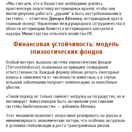
«Мы считаем, что в Казахстане необходимо усилить
практическую подготовку ветеринарных врачей, чтобы они
могли уверенно работать „руками“ и быть востребованными в
системе», — отметила
Динара Абенова
, ветеринарный врач и
главный эксперт Управления международного сотрудничества в
области ветеринарии Комитета ветеринарного контроля и
надзора Министерства сельского хозяйства РК.
Финансовая устойчивость: модель
эпизоотических фондов
Особый интерес вызвала система эпизоотических фондов
(Tierseuchenkasse), основанная на принципе солидарной
ответственности. Каждый фермер обязан делать ежегодные
взносы в зависимости от численности животных, а в случае
вспышки заболевания получает компенсацию за понесённые
убытки.
«Такой подход не только снижает нагрузку на государство, но и
мотивирует животноводов быть активными участниками
системы биобезопасности», — добавила Абенова.
Этот механизм позволяет оперативно реагировать на угрозы и
минимизировать экономические потери, что особенно актуально
в условиях глобализации и роста трансграничных рисков.