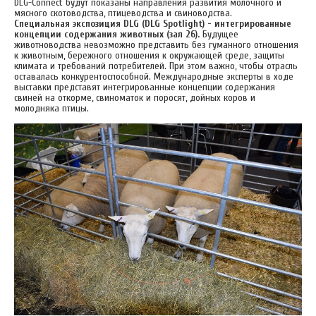
DLG-Connect будут показаны направления развития молочного и
мясного скотоводства, птицеводства и свиноводства.
Специальная экспозиция DLG (DLG Spotlight) - интегрированные
концепции содержания животных (зал 26).
Будущее
животноводства невозможно представить без гуманного отношения
к животным, бережного отношения к окружающей среде, защиты
климата и требований потребителей. При этом важно, чтобы отрасль
оставалась конкурентоспособной. Международные эксперты в ходе
выставки представят интегрированные концепции содержания
свиней на откорме, свиноматок и поросят, дойных коров и
молодняка птицы.