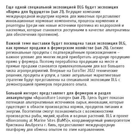
Еще одной специальной экспозицией DLG будет экспозиция
«Корма для будущего» (зал 21).
Ведущие компании
международной индустрии кормов для животных представляют
инновационные кормовые компоненты, процессы кормления и
рецептуры (среди них новые источники протеина из водорослей и
насекомых, которые становятся доступными в качестве альтернативы
для обеспечения протеином).
Важной теме выставки будет посвящена такая экспозиция DLG,
как прямые продажи в фермерском хозяйстве (зал 26).
Свежие
региональные продукты с подтверждённым происхождением –
важное условие для многих людей приобретать аграрную продукцию
прямо у фермера. Поэтому переработка продукции на месте и
прямые продажи становятся привлекательными для все большего
числа агропредприятий. Впервые на EuroTier 2022 технические
решения, продукты и услуги, а также актуальные маркетинговые
стратегии будут представлены на специальной экспозиции DLG с
демонстрацией примеров передового опыта.
Большой интерес представляет для фермеров и раздел
аквакультуры
«Aquaculture Lounge»
(зал 21).
Здесь будет показан
потенциал альтернативных источников сырья, инновации, которые
существуют в области производства кормов, продуктов питания и
энергии. Посетители смогут познакомиться с возможностями
производства рыбы, мидий, крабов и водных растений. DLG и проект
«Bioeconomy at Marine Sites (BaMS)», координируемый университетом
Кристиана Альбрехта г. Киль, предоставляют международную
платформу для обмена опытом по этим направлениям.