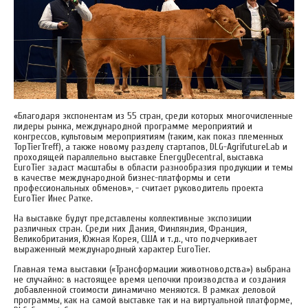
«Благодаря экспонентам из 55 стран, среди которых многочисленные
лидеры рынка, международной программе мероприятий и
конгрессов, культовым мероприятиям (таким, как показ племенных
TopTierTreff), а также новому разделу стартапов‚ DLG-AgrifutureLab и
проходящей параллельно выставке EnergyDecentral, выставка
EuroTier задаст масштабы в области разнообразия продукции и темы
в качестве международной бизнес-платформы и сети
профессиональных обменов», - считает руководитель проекта
EuroTier Инес Ратке.
На выставке будут представлены коллективные экспозиции
различных стран. Среди них Дания, Финляндия, Франция,
Великобритания, Южная Корея, США и т.д., что подчеркивает
выраженный международный характер EuroTier.
Главная тема выставки («Трансформации животноводства») выбрана
не случайно: в настоящее время цепочки производства и создания
добавленной стоимости динамично меняются. В рамках деловой
программы, как на самой выставке так и на виртуальной платформе,