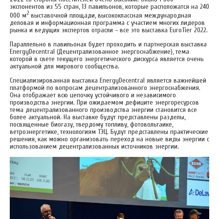
экспонентов из 55 стран, 13 павильонов, которые расположатся на 240
2
000 м
выставочной площади, высококлассная международная
деловая и информационная программа с участием многих лидеров
рынка и ведущих экспертов отрасли – все это выставка EuroTier 2022.
Параллельно в павильонах будет проходить и партнерская выставка
EnergyDecentral (Децентрализованное энергоснабжение), тема
которой в свете текущего энергетического дискурса является очень
актуальной для мирового сообщества.
Специализированная выставка EnergyDecentral является важнейшей
платформой по вопросам децентрализованного энергоснабжения.
Она отображает всю цепочку устойчивого и независимого
производства энергии. При ожидаемом дефиците энергоресурсов
тема децентрализованного производства энергии становится все
более актуальной. На выставке будут представлены разделы,
посвященные биогазу, твердому топливу, фотовольтаике,
ветроэнергетике, технологиям ТЭЦ. Будут представлены практические
решения, как можно организовать переход на новые виды энергии с
использованием децентрализованных источников энергии.