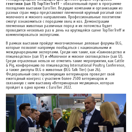
генетики (зал 11) TopTierTreff -
обязательный пункт в программе
посещения выставки EuroTier. Ведущие компании и организации из
разных стран мира представляют племенной крупный рогатый скот
молочного и мясного направления. Профессиональные посетители
смогут ознакомиться с породами овец и коз. Демонстрации
племенных животных различных пород и их потомства будет
проводится несколько раз в день на крутящейся сцене TopTierTreff и
комментироваться экспертами.
В рамках выставки пройдут многочисленные деловые форумы DLG,
которые позволят напрямую пообщаться с национальными и
международными экспертами. Среди них такие, как «Свиноводство и
птицеводство» (зал 17) и «Молочное и мясное скотоводство» (зал 12).
Среди отраслевых нельзя не отметить такие мероприятия, как Cattle
& Pig, конференцию по птицеводству International Poultry Conference,
а также диспуты DLG о животных (DLG Talk Tier) (зал 26).
Федеральный союз практикующих ветеринаров проведет свой
ежегодный конгресс с участием более 2500 ветеринаров и
связанную с ним выставку «Ветеринарная медицина», которая
пройдет в одно время с EuroTier 2022.