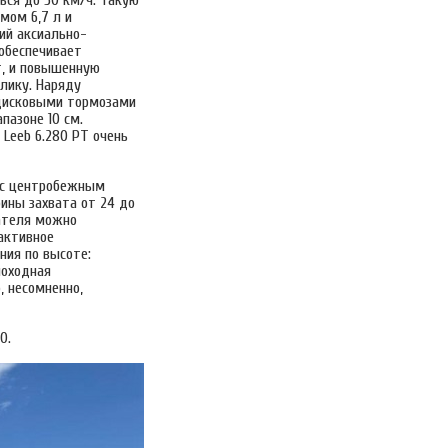
мом 6,7 л и
ий аксиально-
 обеспечивает
т, и повышенную
лику. Наряду
 дисковыми тормозами
пазоне 10 см.
Leeb 6.280 PT очень
o с центробежным
ины захвата от 24 до
вателя можно
 активное
ния по высоте:
моходная
, несомненно,
O.