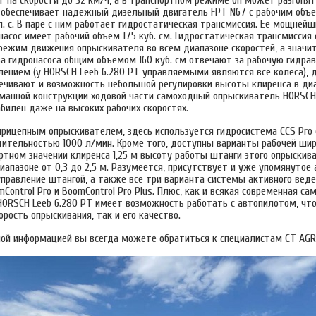
 обеспечивает надежный дизельный двигатель FPT N67 с рабочим объе
. с. В паре с ним работает гидростатическая трансмиссия. Ее мощнейш
асос имеет рабочий объем 175 куб. см. Гидростатическая трансмиссия
режим движения опрыскивателя во всем диапазоне скоростей, а значи
ва гидронасоса общим объемом 160 куб. см отвечают за рабочую гидрав
лением (у HORSCH Leeb 6.280 PT управляемыми являются все колеса),
печивают и возможность небольшой регулировки высоты клиренса в диа
манной конструкции ходовой части самоходный опрыскиватель HORSCH 
билен даже на высоких рабочих скоростях.
с прицепным опрыскивателем, здесь используется гидросистема CCS Pr
дительностью 1000 л/мин. Кроме того, доступны варианты рабочей шир
артном значении клиренса 1,25 м высоту работы штанги этого опрыски
иапазоне от 0,3 до 2,5 м. Разумеется, присутствует и уже упомянутое
правление штангой, а также все три варианта системы активного веде
mControl Pro и BoomControl Pro Plus. Плюс, как и всякая современная са
HORSCH Leeb 6.280 PT имеет возможность работать с автопилотом, что
рость опрыскивания, так и его качество.
ной информацией вы всегда можете обратиться к специалистам CT AGR