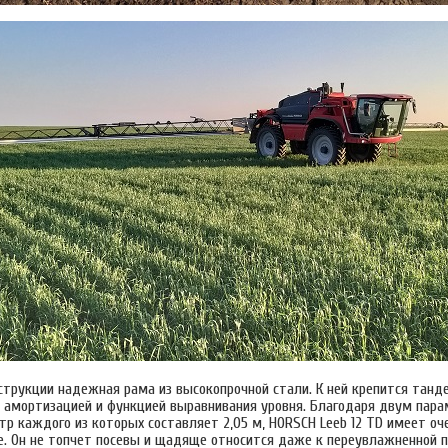
струкции надежная рама из высокопрочной стали. К ней крепится танд
й амортизацией и функцией выравнивания уровня. Благодаря двум пара
р каждого из которых составляет 2,05 м, HORSCH Leeb 12 TD имеет оч
е. Он не топчет посевы и щадяще относится даже к переувлажненной п