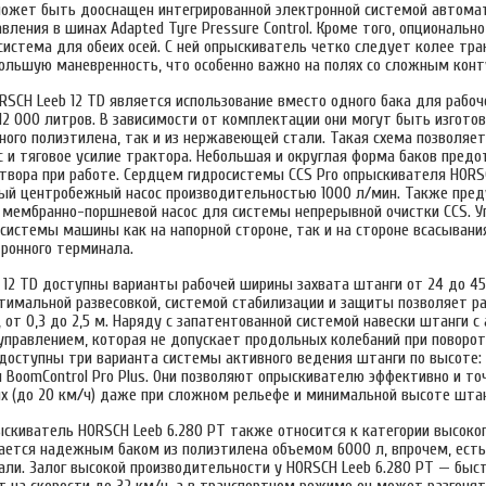
ожет быть дооснащен интегрированной электронной системой автома
вления в шинах Adapted Tyre Pressure Control. Кроме того, опциональн
истема для обеих осей. С ней опрыскиватель четко следует колее тра
большую маневренность, что особенно важно на полях со сложным кон
SCH Leeb 12 TD является использование вместо одного бака для рабоч
2 000 литров. В зависимости от комплектации они могут быть изготов
ного полиэтилена, так и из нержавеющей стали. Такая схема позволяе
с и тяговое усилие трактора. Небольшая и округлая форма баков пред
створа при работе. Сердцем гидросистемы CCS Pro опрыскивателя HORSC
й центробежный насос производительностью 1000 л/мин. Также пре
мембранно-поршневой насос для системы непрерывной очистки CCS. У
системы машины как на напорной стороне, так и на стороне всасыван
ронного терминала.
 12 TD доступны варианты рабочей ширины захвата штанги от 24 до 4
птимальной развесовкой, системой стабилизации и защиты позволяет р
 от 0,3 до 2,5 м. Наряду с запатентованной системой навески штанги 
управлением, которая не допускает продольных колебаний при поворот
доступны три варианта системы активного ведения штанги по высоте: 
и BoomControl Pro Plus. Они позволяют опрыскивателю эффективно и то
ях (до 20 км/ч) даже при сложном рельефе и минимальной высоте штан
скиватель HORSCH Leeb 6.280 PT также относится к категории высок
ается надежным баком из полиэтилена объемом 6000 л, впрочем, есть 
ли. Залог высокой производительности у HORSCH Leeb 6.280 PT — быс
 на скорости до 32 км/ч, а в транспортном режиме он может разгонят