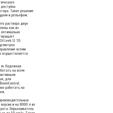
тического
о доступна
ктора. Такое решение
туром и рельефом.
его раствора двух
лены как из
т оптимально
отвращает
H Leeb 12 TD
дусмотрен
правление всеми
ия осуществляется
5 м. Надежная
аботать на всем
с активным
ах, для
BoomControl,
чно работать на
ги.
опроизводительных
версия и на 8000 л из
трота. Опрыскиватель
ься до 50 км/ч. Такую