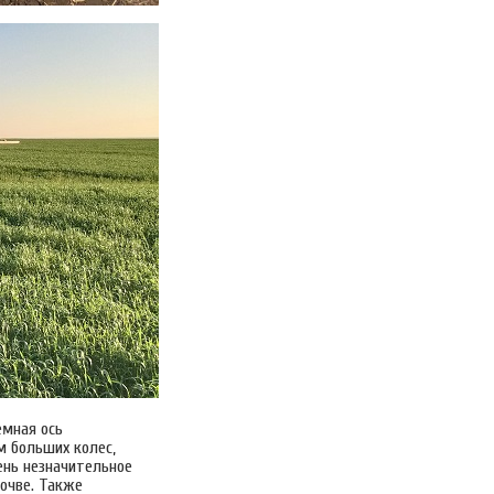
емная ось
м больших колес,
ень незначительное
очве. Также