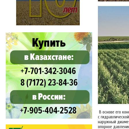
В основе его кон
с гидравлическо
наружный диамет
опорное давлени