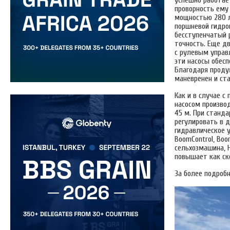
проворность ему
мощностью 280 л
поршневой гидрон
бесступенчатый 
точность. Еще д
с рулевым управ
эти насосы обес
Благодаря проду
маневренен и ста
Как и в случае 
насосом произво
45 м. При станд
регулировать в д
гидравлическое у
BoomControl, Boo
сельхозмашина, 
повышает как ско
За более подроб