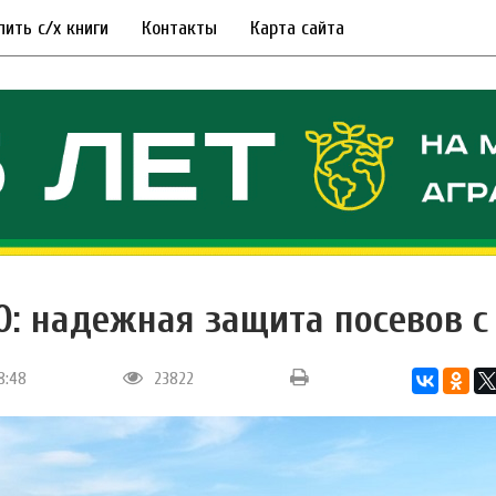
пить с/х книги
Контакты
Карта сайта
O: надежная защита посевов 
18:48
23822