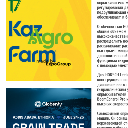
опрыскиватель м
регулирования да
подруливающая с
обеспечивает и 
Особенностью HOR
общим объемом 1
высококачествен
распределить ве
раскачивание ра
выступает мощны
дополнительный 
функциями гидро
с помощью элект
Для HORSCH Leeb
конструкция с о
диапазоне высот,
гидравлическим 
опрыскивателей 
BoomControl Pro 
высоких скорост
Самоходный опры
машин. Он оснащ
нержавеющей ста
успешно работает