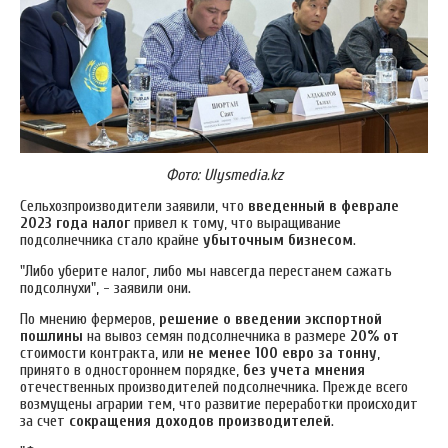
Фото: Ulysmedia.kz
Сельхозпроизводители заявили, что
введенный в феврале
2023 года налог
привел к тому, что выращивание
подсолнечника стало крайне
убыточным бизнесом
.
"Либо уберите налог, либо мы навсегда перестанем сажать
подсолнухи", - заявили они.
По мнению фермеров,
решение о введении экспортной
пошлины
на вывоз семян подсолнечника в размере
20% от
стоимости контракта, или
не менее 100 евро за тонну
,
принято в одностороннем порядке,
без учета мнения
отечественных производителей подсолнечника. Прежде всего
в
озмущены аграрии тем, что развитие переработки происходит
за счет
сокращения доходов производителей
.