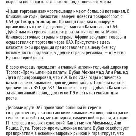
выросли поставки казахстанского подсолнечного масла.
«Наши торговые взаимоотношения имеют большой потенциал. В
ближайшие годы Казахстан намерен довести товарооборот с
ОАЭ до
1 млрд
.
долларов
. До конца года мы планируем
организовать ответную деловую миссию Казахстана в ОАЭ.
Дубай нам интересен, как центр развития торговли. Многие
ближневосточные страны и страны Африки закупают товары и
осуществляют торговлю через ОАЭ. Присутствие здесь
казахстанской продукции предоставляет нашему бизнесу
возможность продавать в другие страны региона», — отметил
Нуралы Букейханов.
В свою очередь президент и главный исполнительный директор
Торгово-Промышленной палаты Дубая
Мохаммад Али Рашед
Лута
проинформировал, что с 2016 по 2022 годы количество
казахстанских компаний, присоединившихся к Торговой палате,
увеличилось с
351
до
637
. Число экспортеров Дубая в Казахстан
за аналогичный период достигло
119
и есть потенциал для
роста.
Деловые круги ОАЭ проявляют большой интерес к
сотрудничеству с казахстанскими компаниями пищевой отрасли,
сельского хозяйства, металлургии, химической отрасли, а также
IT-сектора и новых технологий. Как отметил Мохаммад Али
Рашед Лута, Торгово-промышленная палата Дубая содействует
предприятиям в освоении мировых рынков и гарантирует, что