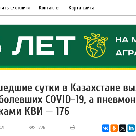
пить с/х книги
Контакты
Карта сайта
шедшие сутки в Казахстане в
аболевших COVID-19, а пневмон
ками КВИ — 176
:21
1726