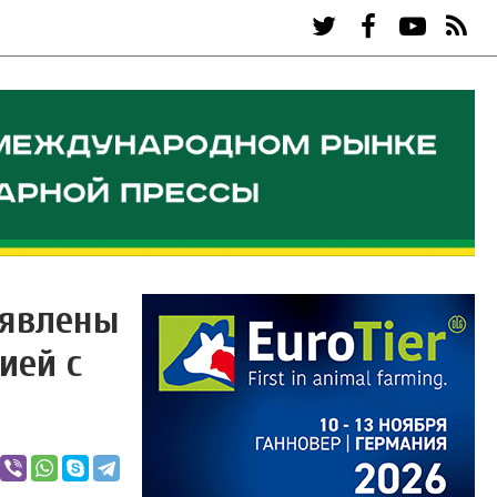
ыявлены
ией с