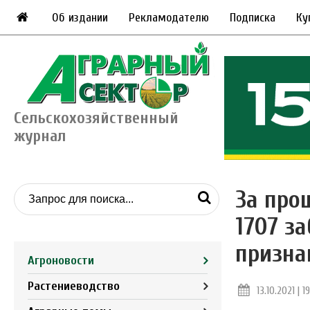
Об издании
Рекламодателю
Подписка
Ку
Сельскохозяйственный
журнал
За про
1707 з
призна
Агроновости
Растениеводство
13.10.2021 | 19