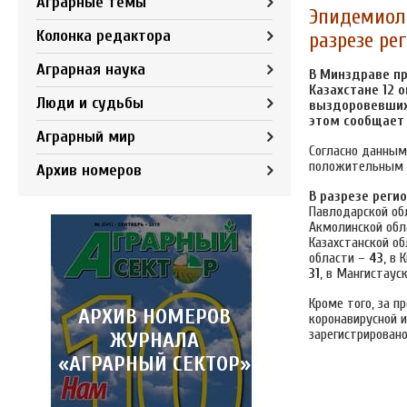
Аграрные темы
Эпидемиоло
Колонка редактора
разрезе ре
Аграрная наука
В Минздраве пр
Казахстане 12 
Люди и судьбы
выздоровевших
этом сообщает
Аграрный мир
Согласно данным
положительным П
Архив номеров
В разрезе регио
Павлодарской об
Акмолинской обл
Казахстанской о
области –
43
, в
31
, в Мангистаус
Кроме того, за 
АРХИВ НОМЕРОВ
коронавирусной 
зарегистрирован
ЖУРНАЛА
«АГРАРНЫЙ СЕКТОР»