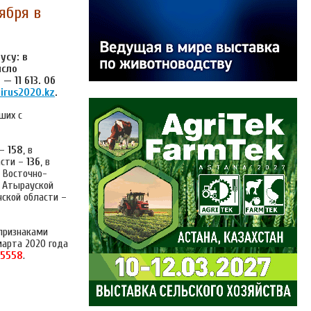
ября в
усу: в
исло
— 11 613.
Об
irus2020.kz
.
ших с
 –
158
, в
асти –
136
, в
в Восточно-
в Атырауской
нской области –
 признаками
марта 2020 года
65558
.