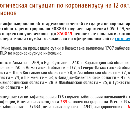
гическая ситуация по коронавирусу на 12 окт
гионов
оинформировали об эпидемиологической ситуации по коронавир
октября зарегистрировано 908847 случаев заражения COVID-19, ч
 пациентов увеличилось до
850849
человек, летальных исходов 
 оперативная служба госкомиссии на официальном сайте
coronav
 Минздрава, за прошедшие сутки в Казахстане выявлены
1707
заболев
ЦР на коронавирусную инфекцию.
нов:
в Алматы –
269
, в Нур-Султане –
240
, в Карагандинской области
ласти –
150
, в Алматинской области –
137
, в Северо-Казахстанской обл
асти –
115
, в Костанайской области –
98
, в Актюбинской области –
77
, 
бласти –
74
, в Шымкенте –
63
, в Западно-Казахстанской области –
49
, 
 Кызылординской области –
28
, в Жамбылской области –
25
, в Туркеста
кой области –
14
.
прошедшие сутки зафиксированы
176
случаев заболевания пневмонией с
инфекции,
6
летальных исходов и
289
человек выздоровели. Всего с 13 
о: заболевших —
77434
, летальных случаев —
4931
, выздоровевших —