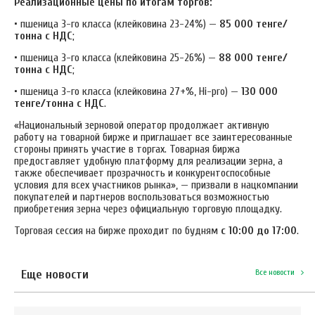
Реализационные цены по итогам торгов:
• пшеница 3-го класса (клейковина 23-24%) —
85 000
тенге/
тонна с НДС
;
• пшеница 3-го класса (клейковина 25-26%) —
88 000
тенге/
тонна с НДС
;
• пшеница 3-го класса (клейковина 27+%, Hi-pro) —
130 000
тенге/тонна с НДС
.
«Национальный зерновой оператор продолжает активную
работу на товарной бирже и приглашает все заинтересованные
стороны принять участие в торгах. Товарная биржа
предоставляет удобную платформу для реализации зерна, а
также обеспечивает прозрачность и конкурентоспособные
условия для всех участников рынка», — призвали в нацкомпании
покупателей и партнеров воспользоваться возможностью
приобретения зерна через официальную торговую площадку.
Торговая сессия на бирже проходит по будням
с 10:00 до 17:00
.
Еще новости
Все новости