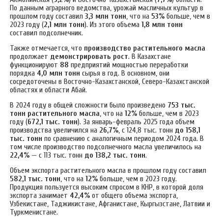
По данным аграрного ведомства, урожай масличных культур в
прошлом году составил
3,3 млн тонн
, что на
53%
больше, чем в
2023 году (
2,1 млн тонн
). Из этого объема
1,8 млн тонн
составил подсолнечник.
Также отмечается, что
производство растительного масла
продолжает
демонстрировать рост
. В Казахстане
функционируют
88
предприятий мощностью переработки
порядка
4,0 млн тонн
сырья в год. В основном, они
сосредоточены в Восточно-Казахстанской, Северо-Казахстанской
областях и области Абай.
В 2024 году в общей сложности было произведено
7
53 тыс.
тонн растительного масла
, что на
12%
больше, чем в 2023
году (
672,1 тыс. тонн
). За январь-февраль 2025 года объем
производства увеличился на
26,7%
, с 124,8 тыс. тонн
до 158,1
тыс. тонн
по сравнению с аналогичным периодом 2024 года. В
том числе производство подсолнечного масла увеличилось на
22,4%
— с 113 тыс. тонн
до 138,2 тыс. тонн
.
Объем экспорта растительного масла в прошлом году составил
582,1 тыс. тонн
, что на
12%
больше, чем в 2023 году.
Продукция пользуется высоким спросом в КНР, в которой доля
экспорта занимает
42,4%
от общего объема экспорта,
Узбекистане, Таджикистане, Афганистане, Кыргызстане, Латвии и
Туркменистане.