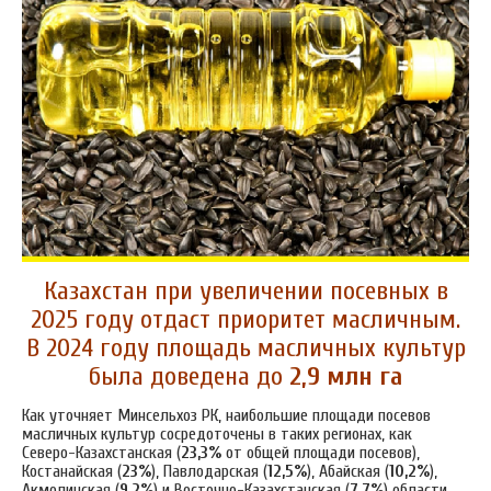
Казахстан при увеличении посевных в
2025 году отдаст приоритет масличным.
В 2024 году площадь масличных культур
была доведена до
2,9 млн га
Как уточняет Минсельхоз РК, наибольшие площади посевов
масличных культур сосредоточены в таких регионах, как
Северо-Казахстанская (
23,3%
от общей площади посевов),
Костанайская (
23%
), Павлодарская (
12,5%
), Абайская (
10,2%
),
Акмолинская (
9,2%
) и Восточно-Казахстанская (
7,7%
) области.