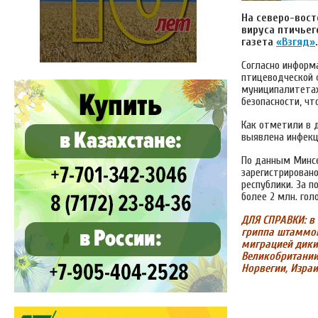
На северо-вос
вируса птичьег
газета
«Взгяд»
.
Согласно информ
птицеводческой ф
муниципалитетах
безопасности, ч
Как отметили в 
выявлена инфекц
По данным Минсе
зарегистрировано
республики. За 
более 2 млн. го
ДЛЯ СПРАВКИ: в
гриппа штаммов
миграцией дики
Великобритании,
Норвегии, Израи