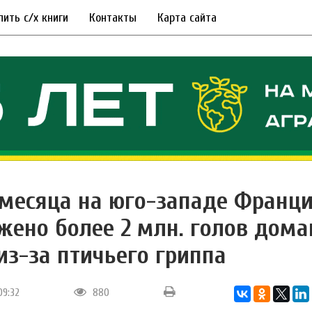
пить с/х книги
Контакты
Карта сайта
 месяца на юго-западе Франц
жено более 2 млн. голов дом
из-за птичьего гриппа
09:32
880