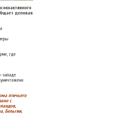
ысокоактивного
ообщает деловая
а
меры
рме, где
о-западе
о уничтожено
рма птичьего
зано с
рландов,
а, Бельгии,