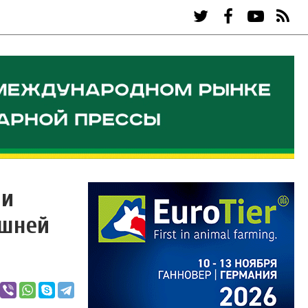
ии
ашней