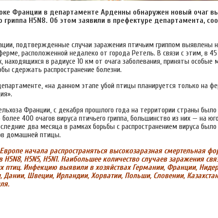
токе Франции в департаменте Арденны обнаружен новый очаг в
о гриппа H5N8. Об этом заявили в префектуре департамента, с
ации, подтвержденные случаи заражения птичьим гриппом выявлены н
ерме, расположенной недалеко от города Ретель. В связи с этим, в 45
, находящихся в радиусе 10 км от очага заболевания, приняты особые 
тобы сдержать распространение болезни.
департаменте, «на данном этапе убой птицы планируется только на фе
ия».
льхоза Франции, с декабря прошлого года на территории страны было
 более 400 очагов вируса птичьего гриппа, большинство из них — на юг
последние два месяца в рамках борьбы с распространением вируса был
лов домашней птицы.
 Европе начала распространяться высокозаразная смертельная фо
 H5N8, H5N5, H5N1. Наибольшее количество случаев заражения свя
х птиц. Инфекцию выявили в хозяйствах Германии, Франции, Ниде
 Дании, Швеции, Ирландии, Хорватии, Польши, Словении, Казахстан
ля.