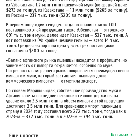
из Узбекистана
1,2 млн тонн
пшеничной муки (по средней цене
$273 за тонну
), из Казахстана —
1,1 млн тонн
(
$265 за тонну
),
из России —
237 тыс. тонн
(
$209 за тонну
).
В первом полугодии текущего года возглавил список ТОП-
поставщиков этой продукции также Узбекистан — отгружено
691 тыс. тонн
муки, далее идет Казахстан —
537 тыс. тонн
. А
вот поставки из РФ крайне незначительны — всего
14 тыс.
тонн
. Средняя экспортная цена у всех трех поставщиков
составляла
$300
за тонну.
«Баланс афганского рынка пшеницы находится в профиците, но
зависимость от импорта сохраняется, особенно по муке.
Потребность внутреннего рынка покрывается преимущественно
импортом муки, который составляет львиную долю
коммерческого импорта», — отметила эксперт.
По словам Марины Сидак, собственное производство муки в
Афганистане за последние несколько сезонов держится на
уровне около
3,5 млн тонн
, а объем импорта этой продукции
достигает
2,5 млн тонн
. Для сравнения: импорт пшеницы в
страну в 2024 году составил всего
272 тыс. тонн
, тогда как в
2023-м —
372 тыс. тонн
, а в 2022-м —
794 тыс. тонн
.
Еще новости
Все новости