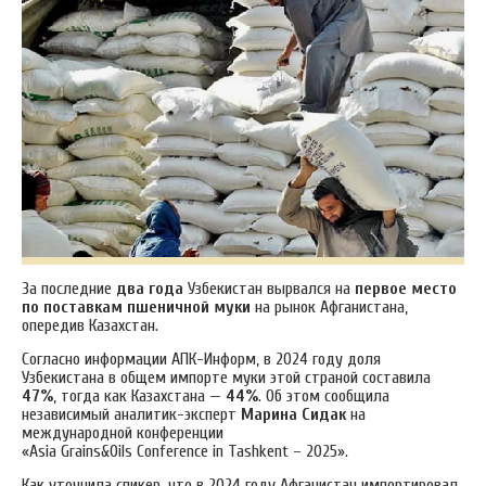
За последние
два года
Узбекистан вырвался на
первое место
по поставкам пшеничной муки
на рынок Афганистана,
опередив Казахстан.
Согласно информации АПК-Информ, в 2024 году доля
Узбекистана в общем импорте муки этой страной составила
47%
, тогда как Казахстана —
44%
. Об этом сообщила
независимый аналитик-эксперт
Марина Сидак
на
международной конференции
«Asia Grains&Oils Conference in Tashkent – 2025».
Как уточнила спикер, что в 2024 году Афганистан импортировал