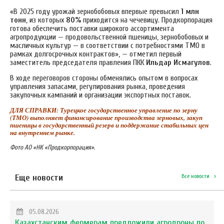
«В 2025 году урожай зернобобовых впервые превысил
1 млн
тонн
, из которых
80%
приходится на чечевицу. Продкорпорация
готова обеспечить поставки широкого ассортимента
агропродукции — продовольственной пшеницы, зернобобовых и
масличных культур — в соответствии с потребностями ТМО в
рамках долгосрочных контрактов», — отметил первый
заместитель председателя правления ПКК
Ильдар Исмагулов
.
В ходе переговоров стороны обменялись опытом в вопросах
управления запасами, регулирования рынка, проведения
закупочных кампаний и организации экспортных поставок.
ДЛЯ СПРАВКИ: Турецкое государственное управление по зерну
(ТМО) выполняет финансирование производства зерновых, закуп
пшеницы в государственный резерв и поддержание стабильных цен
на внутреннем рынке.
Фото АО «НК «Продкорпорация».
Еще новости
Все новости
05.08.2026
Казахстанским фермерам предложили агродроны по