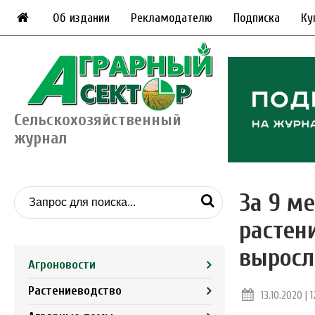
Об издании
Рекламодателю
Подписка
Ку
Сельскохозяйственный
журнал
За 9 м
растен
выросл
Агроновости
Растениеводство
13.10.2020 | 