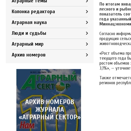
Аграрные темы
По итогам янва
лесного и рыбн
Колонка редактора
показатель соо
года указанный
Аграрная наука
Миннацэкономи
Люди и судьбы
Согласно информ
продукция сельск
Аграрный мир
животноводческая
«Рост объема про
Архив номеров
текущего года б
ростом объемов 
3,1%», — уточняе
Также отмечается
регионов республ
АРХИВ НОМЕРОВ
ЖУРНАЛА
«АГРАРНЫЙ СЕКТОР»