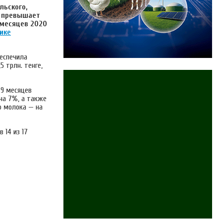
льского,
5% превышает
 месяцев 2020
ике
беспечила
5 трлн. тенге,
 9 месяцев
на 7%, а также
о молока — на
 14 из 17