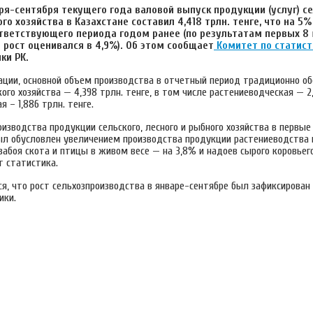
ря-сентября текущего года валовой выпуск продукции (услуг) се
ого хозяйства в Казахстане составил 4,418 трлн. тенге, что на 
тветствующего периода годом ранее (по результатам первых 8
 рост оценивался в 4,9%). Об этом сообщает
Комитет по статист
ки РК.
ации, основной объем производства в отчетный период традиционно о
ого хозяйства — 4,398 трлн. тенге, в том числе растениеводческая — 2,
 – 1,886 трлн. тенге.
изводства продукции сельского, лесного и рыбного хозяйства в первые
ыл обусловлен увеличением производства продукции растениеводства 
забоя скота и птицы в живом весе — на 3,8% и надоев сырого коровьег
т статистика.
, что рост сельхозпроизводства в январе-сентябре был зафиксирован в
ики.