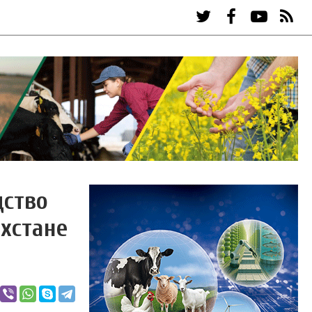
дство
хстане