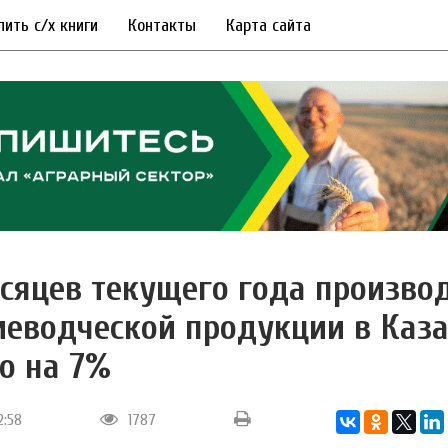
пить с/х книги
Контакты
Карта сайта
есяцев текущего года произво
иеводческой продукции в Каза
о на 7%
12:58
1787