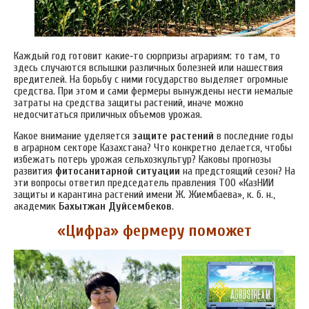
Каждый год готовит какие‑то сюрпризы аграриям: то там, то
здесь случаются вспышки различных болезней или нашествия
вредителей. На борьбу с ними государство выделяет огромные
средства. При этом и сами фермеры вынуждены нести немалые
затраты на средства защиты растений, иначе можно
недосчитаться приличных объемов урожая.
Какое внимание уделяется
защите растений
в последние годы
в аграрном секторе Казахстана? Что конкретно делается, чтобы
избежать потерь урожая сельхозкультур? Каковы прогнозы
развития
фитосанитарной ситуации
на предстоящий сезон? На
эти вопросы ответил председатель правления ТОО «КазНИИ
защиты и карантина растений имени Ж. Жиембаева», к. б. н.,
академик
Бахытжан Дуйсембеков
.
«Цифра» фермеру поможет