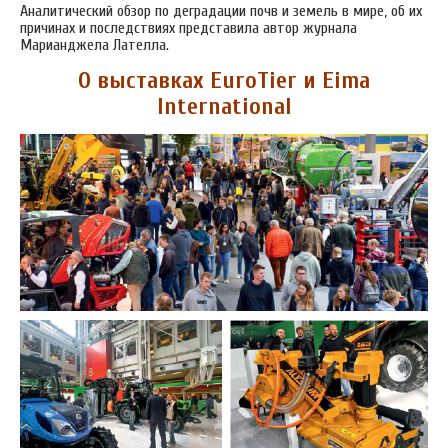
Аналитический обзор по деградации почв и земель в мире, об их
причинах и последствиях представила автор журнала
Марианджела Лателла.
О
выставках
EuroTier
и
Eima
International