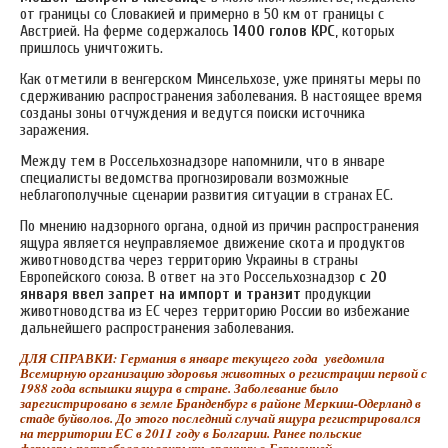
от границы со Словакией и примерно в 50 км от границы с
Австрией. На ферме содержалось
1400 голов КРС
, которых
пришлось уничтожить.
Как отметили в венгерском Минсельхозе, уже приняты меры по
сдерживанию распространения заболевания. В настоящее время
созданы зоны отчуждения и ведутся поиски источника
заражения.
Между тем в Россельхознадзоре напомнили, что в январе
специалисты ведомства прогнозировали возможные
неблагополучные сценарии развития ситуации в странах ЕС.
По мнению надзорного органа, одной из причин распространения
ящура является неуправляемое движение скота и продуктов
животноводства через территорию Украины в страны
Европейского союза. В ответ на это Россельхознадзор
с 20
января ввел запрет на импорт и транзит
продукции
животноводства из ЕС через территорию России во избежание
дальнейшего распространения заболевания.
ДЛЯ СПРАВКИ: Германия в январе текущего года уведомила
Всемирную организацию здоровья животных о регистрации первой с
1988 года вспышки ящура в стране. Заболевание было
зарегистрировано в земле Бранденбург в районе Меркиш-Одерланд в
стаде буйволов. До этого последний случай ящура регистрировался
на территории ЕС в 2011 году в Болгарии. Ранее польские