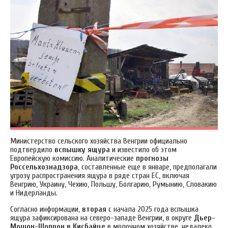
Министерство сельского хозяйства Венгрии официально
подтвердило
вспышку ящура
и известило об этом
Европейскую комиссию. Аналитические
прогнозы
Россельхознадзора
, составленные еще в январе, предполагали
угрозу распространения ящура в ряде стран ЕС, включая
Венгрию, Украину, Чехию, Польшу, Болгарию, Румынию, Словакию
и Нидерланды.
Согласно информации,
вторая
с начала 2025 года вспышка
ящура зафиксирована на северо-западе Венгрии, в округе
Дьер-
Мошон-Шопрон
в Кисбайце
в молочном хозяйстве, недалеко