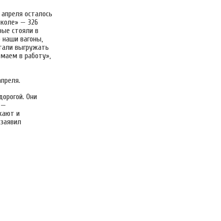
 апреля осталось
нколе» — 326
рые стояли в
о наши вагоны,
стали выгружать
имаем в работу»,
апреля.
дорогой. Они
 —
жают и
 заявил