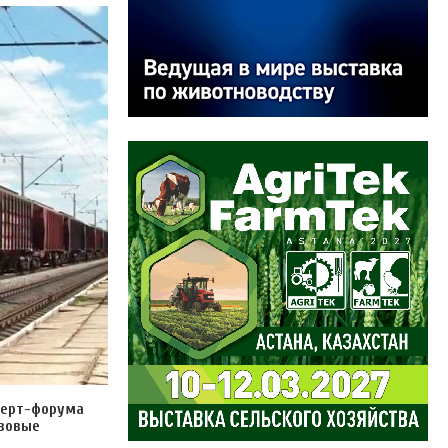
сперт-форума
узовые