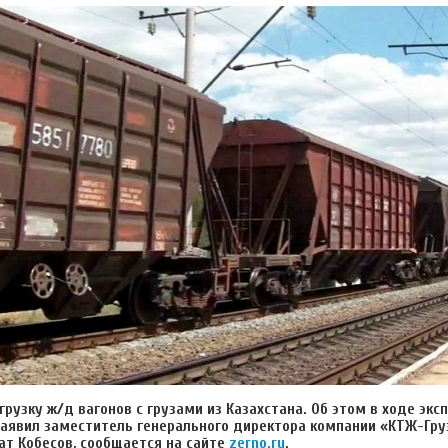
грузку ж/д вагонов с грузами из Казахстана. Об этом в ходе эк
заявил заместитель генерального директора компании «КТЖ-Гр
ат Кобесов, сообщается на сайте
zerno.ru
.