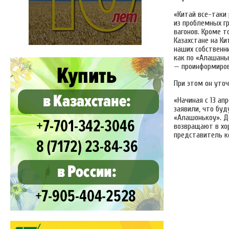
«Китай все-таки 
из проблемных гр
вагонов. Кроме т
Казахстане на Ки
наших собственн
как по «Алашаньк
— проинформиров
При этом он уто
«Начиная с 13 ап
заявили, что бу
«Алашонькоу». Д
возвращают в хо
представитель к