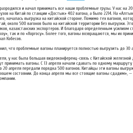
разродился и начал принимать все наши проблемные грузы. У нас на 20
узов на Китай по станции «Достык» 402 вагона, а было 2214. На «Алты
ого, началась выгрузка на китайской стороне. Помимо тех вагонов, кото
тай, около 500 вагонов было на китайской территории без выгрузки. Эт
иков, казахстанских экспортеров. И благодаря определенным усилиям 
оу», так и по «Хоргосу». Более того, вагоны возвращаются, мы их прин
ал Кобесов.
чнил, что проблемные вагоны планируется полностью выгрузить до 30 
реля, у нас была большая видеоконференц-связь с Китайской железной 
дут принимать вагоны. С 13 апреля начали сдавать по одному маршруту
о 20 апреля передали порядка 500 вагонов. Китайцы эти вагоны выгру
рошем состоянии. До конца апреля мы все стоящие вагоны сдадим», —
омпании.