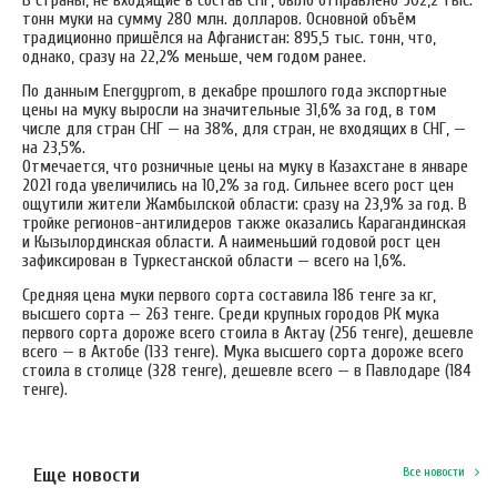
тонн муки на сумму 280 млн. долларов. Основной объём
традиционно пришёлся на Афганистан: 895,5 тыс. тонн, что,
однако, сразу на 22,2% меньше, чем годом ранее.
По данным Еnergyprom, в декабре прошлого года экспортные
цены на муку выросли на значительные 31,6% за год, в том
числе для стран СНГ — на 38%, для стран, не входящих в СНГ, —
на 23,5%.
Отмечается, что розничные цены на муку в Казахстане в январе
2021 года увеличились на 10,2% за год. Сильнее всего рост цен
ощутили жители Жамбылской области: сразу на 23,9% за год. В
тройке регионов-антилидеров также оказались Карагандинская
и Кызылординская области. А наименьший годовой рост цен
зафиксирован в Туркестанской области — всего на 1,6%.
Средняя цена муки первого сорта составила 186 тенге за кг,
высшего сорта — 263 тенге. Среди крупных городов РК мука
первого сорта дороже всего стоила в Актау (256 тенге), дешевле
всего — в Актобе (133 тенге). Мука высшего сорта дороже всего
стоила в столице (328 тенге), дешевле всего — в Павлодаре (184
тенге).
Еще новости
Все новости