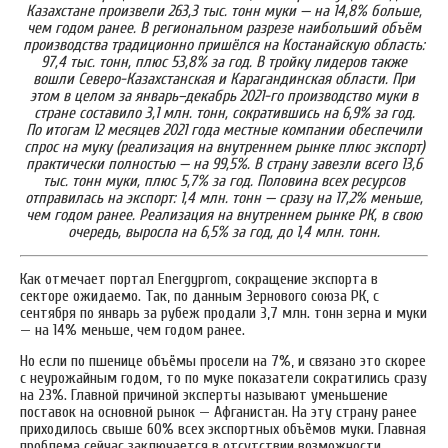
Казахстане произвели 263,3 тыс. тонн муки — на 14,8% больше,
чем годом ранее. В региональном разрезе наибольший объём
производства традиционно пришёлся на Костанайскую область:
97,4 тыс. тонн, плюс 53,8% за год. В тройку лидеров также
вошли Северо-Казахстанская и Карагандинская области. При
этом в целом за январь–декабрь 2021-го производство муки в
стране составило 3,1 млн. тонн, сократившись на 6,9% за год.
По итогам 12 месяцев 2021 года местные компании обеспечили
спрос на муку (реализация на внутреннем рынке плюс экспорт)
практически полностью — на 99,5%. В страну завезли всего 13,6
тыс. тонн муки, плюс 5,7% за год. Половина всех ресурсов
отправилась на экспорт: 1,4 млн. тонн — сразу на 17,2% меньше,
чем годом ранее. Реализация на внутреннем рынке РК, в свою
очередь, выросла на 6,5% за год, до 1,4 млн. тонн.
Как отмечает портал Еnergyprom, сокращение экспорта в
секторе ожидаемо. Так, по данным Зернового союза РК, с
сентября по январь за рубеж продали 3,7 млн. тонн зерна и муки
— на 14% меньше, чем годом ранее.
Но если по пшенице объёмы просели на 7%, и связано это скорее
с неурожайным годом, то по муке показатели сократились сразу
на 23%. Главной причиной эксперты называют уменьшение
поставок на основной рынок — Афганистан. На эту страну ранее
приходилось свыше 60% всех экспортных объёмов муки. Главная
проблема сейчас заключается в отсутствии возможности