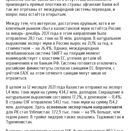
производить прямые платежи из страны: афганские банки всё
так же отрезаны от международной системы переводов, и
вопрос пока остаётся открытым.
Между тем, что интересно, достаточно крупным, хотя и не
ключевым рынком сбыта казахстанской муки остаётся Россия:
за январь–декабрь 2021 года в этом направлении было
отправлено 28,1 тыс. тонн на 10 млн. долларов. В натуральном
выражении экспорт муки в Россию вырос на 21,1% за год, в
стоимостном — на 26,4%. Однако,
международная
межбанковская система SWIFT на текущий момент
взаимодействует с властями ЕС, уточняя детали об
ограничениях и по банкам РФ. Система готовится отключить
российские фининституты согласно санкциям ЕС. Впрочем, с
учётом ЕАЭС на этом сегменте санкции могут никак не
отразиться.
В целом за 12 месяцев 2021 года Казахстан отправил на экспорт
1,4 млн. тонн муки на сумму 434,2 млн. долларов. Сокращение в
натуральном выражении составило 17,2%, в денежном — 11,4%.
В страны СНГ отправлено 541,1 тыс. тонн муки на сумму 154,2
млн. долларов. Здесь
основным экспортным направлением
для РК стал Узбекистан: 372,9 тыс. тонн — на 9% больше, чем
годом ранее. В тройке лидеров также оказались Таджикистан и
Туркменистан.
В страны, не входящие в состав СНГ, было отправлено 902,2 тыс.