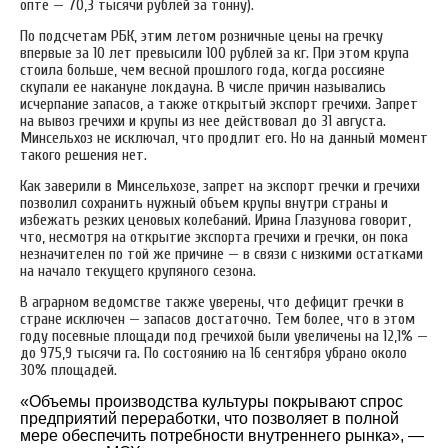
опте — 70,3 тысячи рублей за тонну).
По подсчетам РБК, этим летом розничные цены на гречку
впервые за 10 лет превысили 100 рублей за кг. При этом крупа
стоила больше, чем весной прошлого года, когда россияне
скупали ее накануне локдауна. В числе причин назывались
исчерпание запасов, а также открытый экспорт гречихи. Запрет
на вывоз гречихи и крупы из нее действовал до 31 августа.
Минсельхоз не исключал, что продлит его. Но на данный момент
такого решения нет.
Как заверили в Минсельхозе, запрет на экспорт гречки и гречихи
позволил сохранить нужный объем крупы внутри страны и
избежать резких ценовых колебаний. Ирина Глазунова говорит,
что, несмотря на открытие экспорта гречихи и гречки, он пока
незначителен по той же причине — в связи с низкими остатками
на начало текущего крупяного сезона.
В аграрном ведомстве также уверены, что дефицит гречки в
стране исключен — запасов достаточно. Тем более, что в этом
году посевные площади под гречихой были увеличены на 12,1% —
до 975,9 тысячи га. По состоянию на 16 сентября убрано около
30% площадей.
«Объемы производства культуры покрывают спрос
предприятий переработки, что позволяет в полной
мере обеспечить потребности внутреннего рынка», —