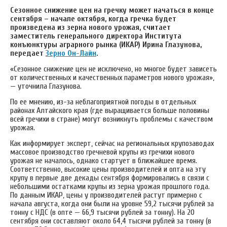
Сезонное снижение цен на гречку может начаться в конце
сентября – начале октября, когда гречка будет
произведена из зерна нового урожая, считает
заместитель генерального директора Института
конъюнктуры аграрного рынка (ИКАР) Ирина Глазунова,
передает
Зерно Он-Лайн
.
«Сезонное снижение цен не исключено, но многое будет зависеть
от количественных и качественных параметров нового урожая»,
— уточнила Глазунова.
По ее мнению, из-за неблагоприятной погоды в отдельных
районах Алтайского края (где выращивается больше половины
всей гречихи в стране) могут возникнуть проблемы с качеством
урожая.
Как информирует эксперт, сейчас на региональных крупозаводах
массовое производство гречневой крупы из гречихи нового
урожая не началось, однако стартует в ближайшее время.
Соответственно, высокие цены производителей и опта на эту
крупу в первые две декады сентября формировались в связи с
небольшими остатками крупы из зерна урожая прошлого года.
По данным ИКАР, цены у производителей растут примерно с
начала августа, когда они были на уровне 59,2 тысячи рублей за
тонну с НДС (в опте — 66,9 тысячи рублей за тонну). На 20
сентября они составляют около 64,4 тысячи рублей за тонну (в