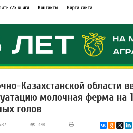
пить с/х книги
Контакты
Карта сайта
очно-Казахстанской области в
луатацию молочная ферма на 
ых голов
5:37
498