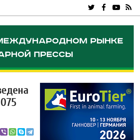
ведена
1075