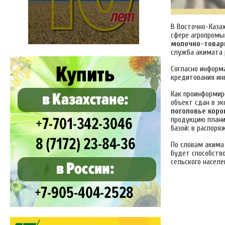
В Восточно-Каза
сфере агропромы
молочно-товар
служба акимата 
Согласно информ
кредитования ин
Как проинформир
объект сдан в э
поголовье кор
продукцию план
базой: в распоря
По словам акима 
будет способств
сельского населе