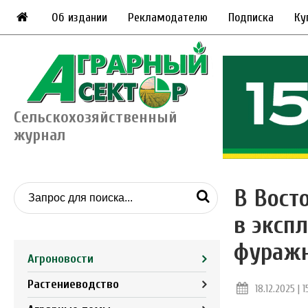
Об издании
Рекламодателю
Подписка
Ку
Сельскохозяйственный
журнал
В Вост
в эксп
фуражн
Агроновости
Растениеводство
18.12.2025 | 1