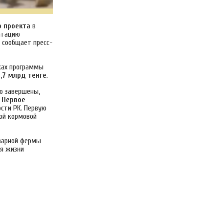
о проекта
в
атацию
м сообщает пресс-
ках программы
,7 млрд тенге
.
ю завершены,
.
Первое
сти РК. Первую
вой кормовой
оварной фермы
ня жизни