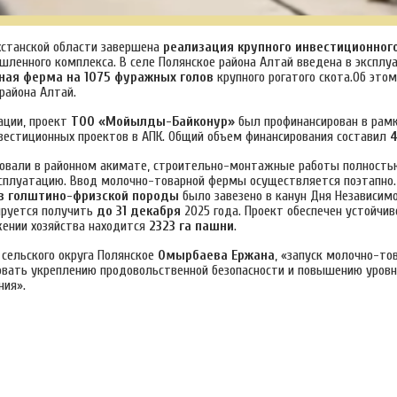
хстанской области завершена
реализация крупного инвестиционног
шленного комплекса. В селе Полянское района Алтай введена в эксплу
ная ферма на 1075 фуражных голов
крупного рогатого скота.Об это
района Алтай.
ации, проект
ТОО «Мойылды-Байконур»
был профинансирован в рам
вестиционных проектов в АПК. Общий объем финансирования составил
4
овали в районном
акимате, строительно-монтажные работы полность
ксплуатацию. Ввод молочно-товарной фермы осуществляется поэтапно
ов голштино-фризской породы
было завезено в канун Дня Независимо
ируется получить
до 31 декабря
2025 года. Проект обеспечен устойчи
жении хозяйства находится
2323 га пашни
.
сельского округа Полянское
Омырбаева Ержана
, «запуск молочно-т
овать укреплению продовольственной безопасности и повышению уров
ния».