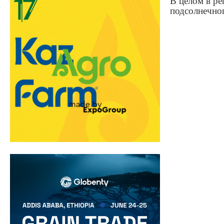
В целом в ре
подсолнечног