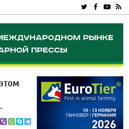
 этом
.