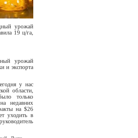
рдный урожай
вила 19 ц/га,
дный урожай
и и экспорта
егодня у нас
кой области,
ыло только
на недавних
ракты на $26
ет уходить в
руководитель