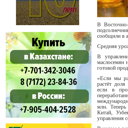
В Восточно-
подсолнечник
сообщили в а
Средняя урож
В управлен
маслосемян 
готовой про
«Если мы ра
растёт доля
если в пр
переработа
международн
млн. Теперь
Китай, Узбе
управления с