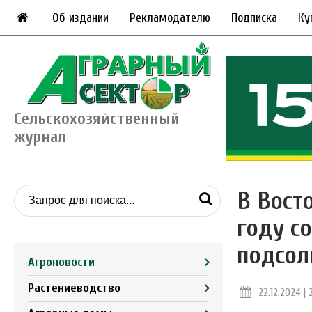
Об издании
Рекламодателю
Подписка
Ку
Сельскохозяйственный
журнал
В Вост
году с
подсол
Агроновости
Растениеводство
22.12.2024 | 