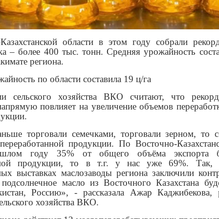
Казахстанской области в этом году собрали реко
а – более 400 тыс. тонн. Средняя урожайность соста
кимате региона.
айность по области составила 19 ц/га
ии сельского хозяйства ВКО считают, что рекор
напрямую повлияет на увеличение объемов переработк
дукции.
ньше торговали семечками, торговали зерном, то с
 переработанной продукции. По Восточно-Казахстанс
ошлом году 35% от общего объёма экспорта б
нной продукции, то в т.г. у нас уже 69%. Так, 
ых выставках маслозаводы региона заключили конт
 подсолнечное масло из Восточного Казахстана буд
кистан, Россию», - рассказала Ажар Каджибекова, 
ельского хозяйства ВКО.