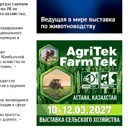
предоставляли
во РК по
о хозяйства,
бсидирования
ционального
фермеров и
кже
В Жамбылской
 хозяйства по
тения», —
водителя
тки в крупном
, не являющимся
бсидии в сфере
ны красоты,
 далее)», —