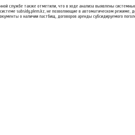
нной службе также отметили, что в ходе анализа выявлены системны
системе subsidy.plem.kz, не позволяющие в автоматическом режиме, д
кументы о наличии пастбищ, договоров аренды субсидируемого поголо