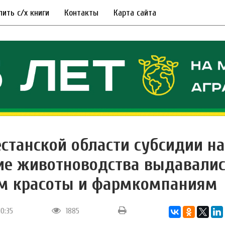
пить с/х книги
Контакты
Карта сайта
естанской области субсидии на
ие животноводства выдавали
м красоты и фармкомпаниям
10:35
1885