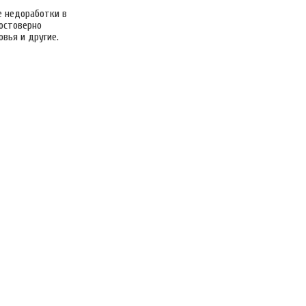
е недоработки в
остоверно
вья и другие.