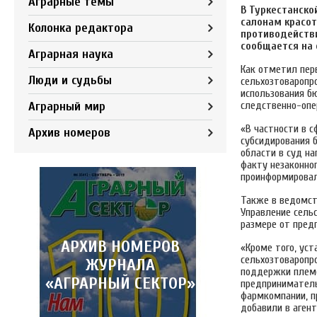
Аграрные темы
В Туркестанско
салонам красот
Колонка редактора
противодействи
сообщается на
Аграрная наука
Как отметил пер
Люди и судьбы
сельхозтоваропр
использования б
Аграрный мир
следственно-опе
«В частности в 
Архив номеров
субсидирования 
области в суд н
факту незаконног
проинформировал
Также в ведомст
Управление сельс
размере от предп
АРХИВ НОМЕРОВ
«Кроме того, ус
сельхозтоваропр
ЖУРНАЛА
поддержки племе
«АГРАРНЫЙ СЕКТОР»
предприниматель
фармкомпании, п
добавили в агент