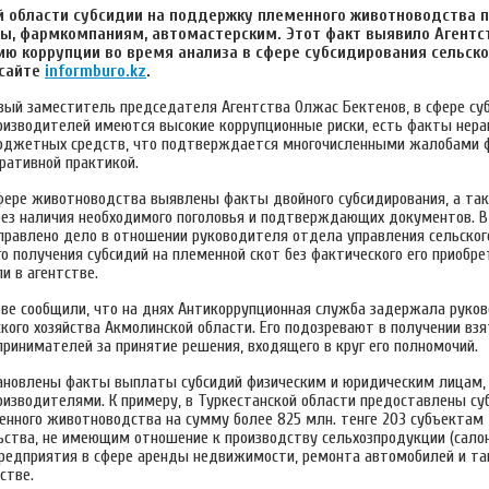
й области субсидии на поддержку племенного животноводства 
ы, фармкомпаниям, автомастерским. Этот факт выявило Агентст
ю коррупции во время анализа в сфере субсидирования сельског
 сайте
informburo.kz
.
вый заместитель председателя Агентства Олжас Бектенов, в сфере су
оизводителей имеются высокие коррупционные риски, есть факты нера
юджетных средств, что подтверждается многочисленными жалобами 
ративной практикой.
сфере животноводства выявлены факты двойного субсидирования, а та
без наличия необходимого поголовья и подтверждающих документов. 
аправлено дело в отношении руководителя отдела управления сельского
о получения субсидий на племенной скот без фактического его приобре
и в агентстве.
ве сообщили, что на днях Антикоррупционная служба задержала руко
кого хозяйства Акмолинской области. Его подозревают в получении взя
ринимателей за принятие решения, входящего в круг его полномочий.
тановлены факты выплаты субсидий физическим и юридическим лицам
оизводителями. К примеру, в Туркестанской области предоставлены су
нного животноводства на сумму более 825 млн. тенге 203 субъектам
ства, не имеющим отношение к производству сельхозпродукции (сало
редприятия в сфере аренды недвижимости, ремонта автомобилей и так
стве.