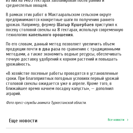
Из них на
1405
гектарах запланирован посев ранних и
среднеспелых овощей.
В рамках этих работ в Мактааральском сельском округе
предпринимаются конкретные шаги по получению раннего
урожая. Например, фермер
Шагыр Кушербаев
приступил к
посеву столовой свеклы на
8
гектарах, используя современную
технологию
капельного орошения
.
По его словам, данный метод позволяет увеличить объем
продукции почти
в два раза
по сравнению с традиционными
методами, а также экономить водные ресурсы, обеспечивать
точную доставку удобрений к корням растений и повышать
урожайность.
«В хозяйстве посевные работы проводятся в установленные
сроки. При благоприятных погодных условиях первый урожай
столовой свеклы ожидается уже в апреле. Кроме того, в
ближайшее время начнем посадку капусты», — дополнил
аграрий.
Фото пресс-службы акимата Туркестанской области.
Еще новости
Все новости