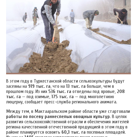
В этом году в Туркестанской области сельхозкультуры будут
засеяны на
919 тыс. га
, что на
13 тыс. га
больше, чем в
прошлом году. Из них
536 тыс. га
отведены под яровые,
208
тыс. га
— под озимые,
175 тыс. га
— под многолетнюю
люцерну, сообщает пресс-служба регионального акимата.
Между тем, в Мактааральском районе области уже стартовали
работы по посеву раннеспелых овощных культур
. В целях
развития сельскохозяйственной отрасли и обеспечения жителей
региона качественной отечественной продукцией в этом году в
районе планируется освоить
60,3 тыс. га
посевных площадей.