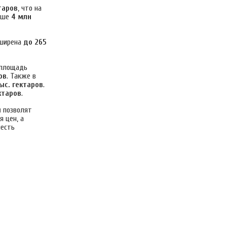
таров
, что на
льше
4 млн
сширена
до 265
 площадь
ов
. Также в
тыс. гектаров
.
ктаров
.
ы
позволят
 цен, а
честь