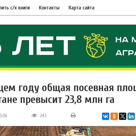
пить с/х книги
Контакты
Карта сайта
щем году общая посевная пло
тане превысит 23,8 млн га
15:06
243