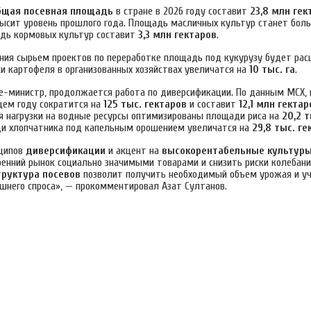
бщая посевная площадь
в стране в 2026 году составит
23,8 млн гек
ысит уровень прошлого года. Площадь масличных культур станет бо
адь кормовых культур составит
3,3 млн гектаров
.
ения сырьем проектов по переработке площадь под кукурузу будет ра
ки картофеля в организованных хозяйствах увеличатся на
10 тыс. га
.
е-министр, продолжается работа по диверсификации. По данным МСХ,
ем году сократится на
125 тыс. гектаров
и составит
12,1 млн гектар
я нагрузки на водные ресурсы оптимизированы площади риса на
20,2 
и хлопчатника под капельным орошением увеличатся на
29,8 тыс. ге
нципов
диверсификации
и акцент на
высокорентабельные культур
ренний рынок социально значимыми товарами и снизить риски колебания
труктура посевов
позволит получить необходимый объем урожая и у
шнего спроса», — прокомментировал Азат Султанов.