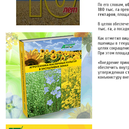
По его словам,
о
180 тыс. га
прев
гектаров
, площ
В целях обеспеч
тыс. га
, а посад
Как отметил виц
пшеницы в текущ
целях сокращени
При этом площад
«Внедрение при
обеспечить внут
утвержденная
с
конъюнктуру вне