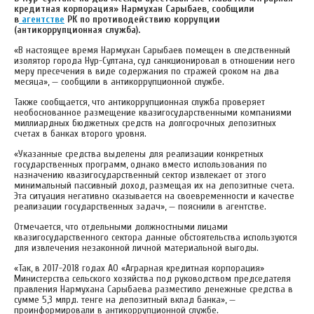
кредитная корпорация» Нармухан Сарыбаев, сообщили
в
агентстве
РК по противодействию коррупции
(антикоррупционная служба).
«В настоящее время Нармухан Сарыбаев помещен в следственный
изолятор города Нур-Султана, суд санкционировал в отношении него
меру пресечения в виде содержания по стражей сроком на два
месяца», — сообщили в антикоррупционной службе.
Также сообщается, что антикоррупционная служба проверяет
необоснованное размещение квазигосударственными компаниями
миллиардных бюджетных средств на долгосрочных депозитных
счетах в банках второго уровня.
«Указанные средства выделены для реализации конкретных
государственных программ, однако вместо использования по
назначению квазигосударственный сектор извлекает от этого
минимальный пассивный доход, размещая их на депозитные счета.
Эта ситуация негативно сказывается на своевременности и качестве
реализации государственных задач», — пояснили в агентстве.
Отмечается, что отдельными должностными лицами
квазигосударственного сектора данные обстоятельства используются
для извлечения незаконной личной материальной выгоды.
«Так, в 2017-2018 годах АО «Аграрная кредитная корпорация»
Министерства сельского хозяйства под руководством председателя
правления Нармухана Сарыбаева разместило денежные средства в
сумме 5,3 млрд. тенге на депозитный вклад банка», —
проинформировали в антикоррупционной службе.