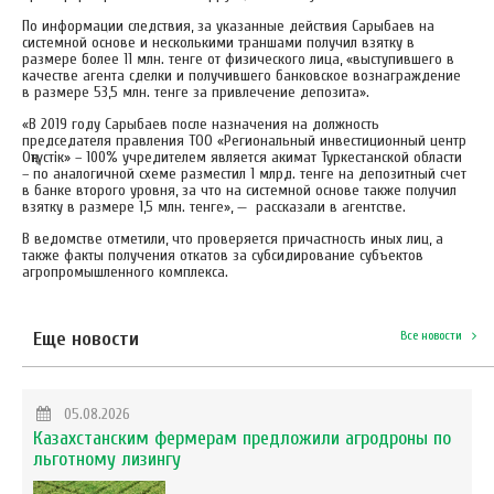
По информации следствия, за указанные действия Сарыбаев на
системной основе и несколькими траншами получил взятку в
размере более 11 млн. тенге от физического лица, «выступившего в
качестве агента сделки и получившего банковское вознаграждение
в размере 53,5 млн. тенге за привлечение депозита».
«В 2019 году Сарыбаев после назначения на должность
председателя правления ТОО «Региональный инвестиционный центр
Оңтүстік» – 100% учредителем является акимат Туркестанской области
– по аналогичной схеме разместил 1 млрд. тенге на депозитный счет
в банке второго уровня, за что на системной основе также получил
взятку в размере 1,5 млн. тенге», — рассказали в агентстве.
В ведомстве отметили, что проверяется причастность иных лиц, а
также факты получения откатов за субсидирование субъектов
агропромышленного комплекса.
Еще новости
Все новости
05.08.2026
Казахстанским фермерам предложили агродроны по
льготному лизингу