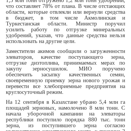
1,5 млн тонн отгружено 1,2 млн тонн удобрений,
что составляет 78% от плана. В числе отстающих
области, которые отвлекли или вернули средства
в бюджет, в том числе Акмолинская и
Туркестанская области. Министр поручил
усилить работу по отгрузке минеральных
удобрений, указав, что данные средства нельзя
использовать на другие цели.
Заместители акимов сообщили о загруженности
элеваторов, качестве поступающего зерна,
отгрузке дизтоплива, принимаемых мерах по
закупу зерносушилок. МИО поручено
обеспечить засыпку качественных семян,
своевременную приемку зерна нового урожая и
перевести все хлебоприемные предприятия на
круглосуточный режим.
На 12 сентября в Казахстане убрано 5,4 млн га
площадей зерновых, намолочено 8 млн тонн. С
начала уборочной кампании на элеваторы
республики поступило порядка 880 тыс. тонн
зерна, из поступившего зерна согласно