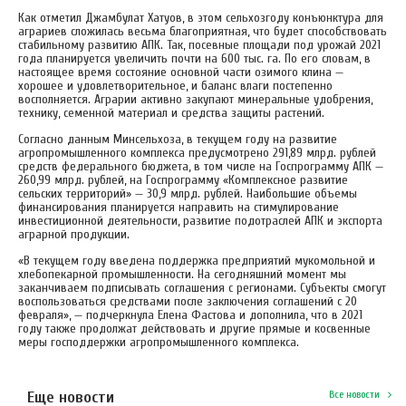
Как отметил Джамбулат Хатуов, в этом сельхозгоду конъюнктура для
аграриев сложилась весьма благоприятная, что будет способствовать
стабильному развитию АПК. Так, посевные площади под урожай 2021
года планируется увеличить почти на 600 тыс. га. По его словам, в
настоящее время состояние основной части озимого клина —
хорошее и удовлетворительное, и баланс влаги постепенно
восполняется. Аграрии активно закупают минеральные удобрения,
технику, семенной материал и средства защиты растений.
Согласно данным Минсельхоза, в текущем году на развитие
агропромышленного комплекса предусмотрено 291,89 млрд. рублей
средств федерального бюджета, в том числе на Госпрограмму АПК —
260,99 млрд. рублей, на Госпрограмму «Комплексное развитие
сельских территорий» — 30,9 млрд. рублей. Наибольшие объемы
финансирования планируется направить на стимулирование
инвестиционной деятельности, развитие подотраслей АПК и экспорта
аграрной продукции.
«В текущем году введена поддержка предприятий мукомольной и
хлебопекарной промышленности. На сегодняшний момент мы
заканчиваем подписывать соглашения с регионами. Субъекты смогут
воспользоваться средствами после заключения соглашений с 20
февраля», — подчеркнула Елена Фастова и дополнила, что в 2021
году также продолжат действовать и другие прямые и косвенные
меры господдержки агропромышленного комплекса.
Еще новости
Все новости