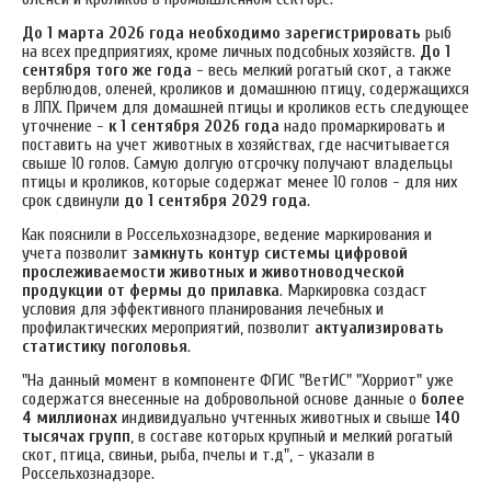
До 1 марта 2026 года необходимо зарегистрировать
рыб
на всех предприятиях, кроме личных подсобных хозяйств.
До 1
сентября того же года
- весь мелкий рогатый скот, а также
верблюдов, оленей, кроликов и домашнюю птицу, содержащихся
в ЛПХ. Причем для домашней птицы и кроликов есть следующее
уточнение -
к 1 сентября 2026 года
надо промаркировать и
поставить на учет животных в хозяйствах, где насчитывается
свыше 10 голов. Самую долгую отсрочку получают владельцы
птицы и кроликов, которые содержат менее 10 голов - для них
срок сдвинули
до 1 сентября 2029 года
.​
Как пояснили в Россельхознадзоре, ведение маркирования и
учета позволит
замкнуть контур системы цифровой
прослеживаемости животных и животноводческой
продукции от фермы до прилавка
. Маркировка создаст
условия для эффективного планирования лечебных и
профилактических мероприятий, позволит
актуализировать
статистику поголовья
.
"На данный момент в компоненте ФГИС "ВетИС" "Хорриот" уже
содержатся внесенные на добровольной основе данные о
более
4 миллионах
индивидуально учтенных животных и свыше
140
тысячах групп
, в составе которых крупный и мелкий рогатый
скот, птица, свиньи, рыба, пчелы и т.д", - указали в
Россельхознадзоре.