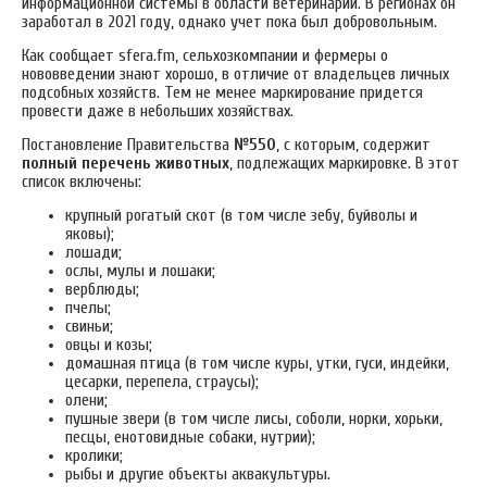
информационной системы в области ветеринарии. В регионах он
заработал в 2021 году, однако учет пока был добровольным.
Как сообщает sfera.fm, сельхозкомпании и фермеры о
нововведении знают хорошо, в отличие от владельцев личных
подсобных хозяйств. Тем не менее маркирование придется
провести даже в небольших хозяйствах.
Постановление Правительства
№550
, с которым, содержит
полный перечень животных
, подлежащих маркировке. В этот
список включены:
крупный рогатый скот (в том числе зебу, буйволы и
яковы);
лошади;
ослы, мулы и лошаки;
верблюды;
пчелы;
свиньи;
овцы и козы;
домашная птица (в том числе куры, утки, гуси, индейки,
цесарки, перепела, страусы);
олени;
пушные звери (в том числе лисы, соболи, норки, хорьки,
песцы, енотовидные собаки, нутрии);
кролики;
рыбы и другие объекты аквакультуры.