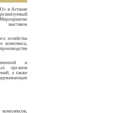
O» в Астанае
организуемый
Мероприятие
х выставок
ого хозяйства
о комплекса,
производстве
ственной и
ных органов
ений, а также
держивающие
омплексов,