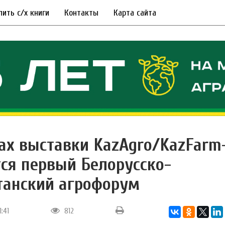
пить с/х книги
Контакты
Карта сайта
ах выставки KazAgro/KazFarm
тся первый Белорусско-
танский агрофорум
1:41
812