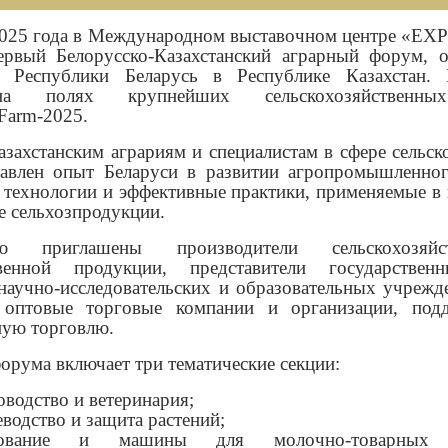
2025 года в Международном выставочном центре «EXP
ервый Белорусско-Казахстанский аграрный форум, 
м Республики Беларусь в Республике Казахстан. 
а полях крупнейших сельскохозяйственны
Farm-2025.
захстанским аграриям и специалистам в сфере сельск
тавлен опыт Беларуси в развитии агропромышленног
 технологии и эффективные практики, применяемые в 
е сельхозпродукции.
 приглашены производители сельскохозяй
твенной продукции, представители государствен
научно-исследовательских и образовательных учрежд
, оптовые торговые компании и организации, под
ую торговлю.
рума включает три тематические секции:
водство и ветеринария;
еводство и защита растений;
дование и машины для молочно-товарных к