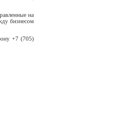
правленные на
ежду бизнесом
фону +7 (705)