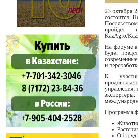
23 октября 
состоится П
Посольство
пройдет н
KazAgro/Kaz
На форуме ка
будет предс
современные
и переработк
К участию
продовольс
управления, 
экспортеры
международн
Программа фо
Животно
Растени
Обору