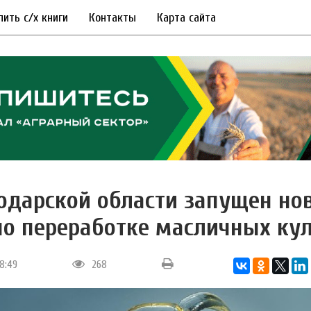
пить с/х книги
Контакты
Карта сайта
одарской области запущен но
по переработке масличных ку
18:49
268