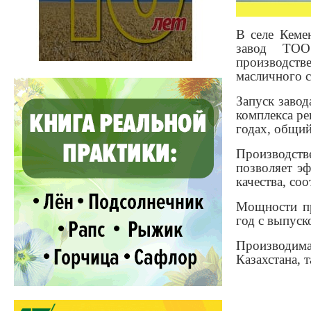
В селе Кеме
завод ТОО
производств
масличного 
Запуск заво
комплекса ре
годах, общий
Производст
позволяет э
качества, со
Мощности пр
год с выпуск
Производим
Казахстана, т