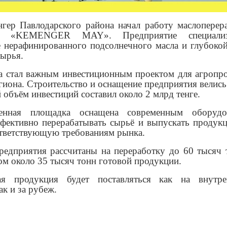
нгер Павлодарского района начал работу маслопере
 «KEMENGER MAY». Предприятие специализ
е нерафинированного подсолнечного масла и глубокой
сырья.
да стал важным инвестиционным проектом для агроп
гиона. Строительство и оснащение предприятия велис
 объём инвестиций составил около 2 млрд тенге.
венная площадка оснащена современным оборудо
ффективно перерабатывать сырьё и выпускать продук
ответствующую требованиям рынка.
едприятия рассчитаны на переработку до 60 тысяч 
ом около 35 тысяч тонн готовой продукции.
ая продукция будет поставляться как на внутр
ак и за рубеж.