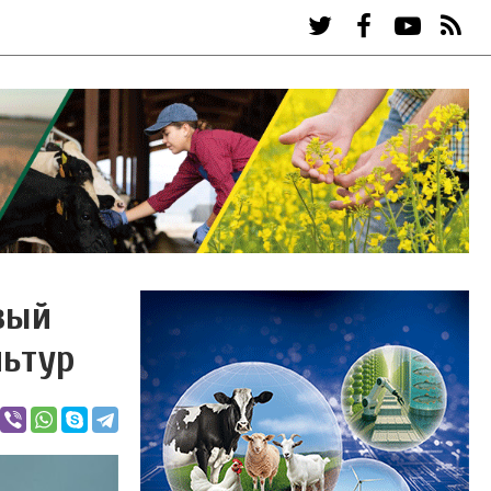
вый
льтур