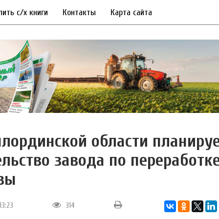
пить с/х книги
Контакты
Карта сайта
лординской области планируе
ельство завода по переработк
зы
13:23
314