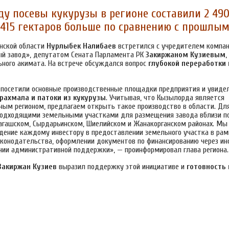
ду посевы кукурузы в регионе составили 2 490
 415 гектаров больше по сравнению с прошлы
нской
области
Нурлыбек Налибаев
встретился с учредителем компа
й завод», депутатом Сената Парламента РК
Закиржаном Кузиевым
,
ьного акимата.
На встрече обсуждался вопрос
глубокой переработки
посетили основные производственные площадки предприятия и увиде
рахмала и патоки из кукурузы
. Учитывая, что Кызылорда является
ным регионом, предлагаем открыть такое производство в области. Дл
подходящими земельными участками для размещения завода вблизи п
гашском, Сырдарьинском, Шиелийском и Жанакорганском районах. Мы 
дение каждому инвестору в предоставлении земельного участка в рам
конодательства, оформлении документов по финансированию через и
ании административной поддержки», — проинформировал глава региона.
Закиржан Кузиев
выразил поддержку этой инициативе и
готовность 