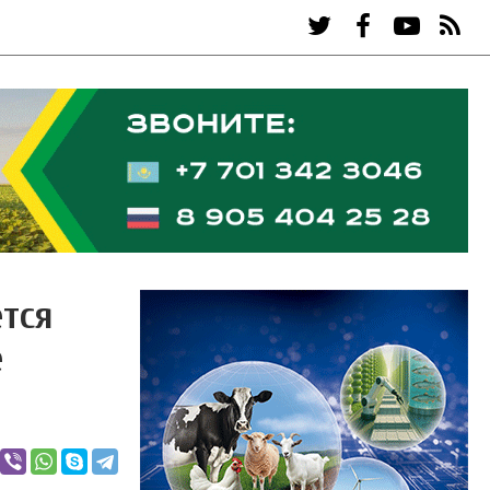
тся
е