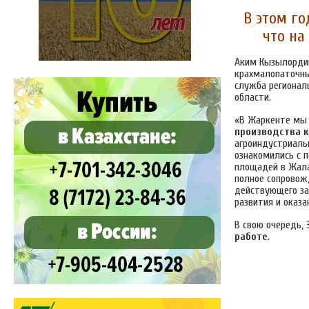
В этом го
что на
Аким Кызылорди
крахмалопаточны
служба регионал
области.
«В Жаркенте мы 
производства к
агроиндустриаль
ознакомились с 
площадей в Жала
полное сопровож
действующего за
развития и оказ
В свою очередь,
работе
.