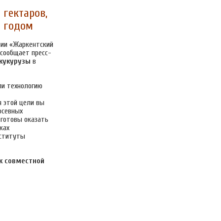
 гектаров,
м годом
нии «Жаркентский
 сообщает пресс-
 кукурузы
в
ли технологию
я этой цели вы
осевных
готовы оказать
ках
нституты
к совместной