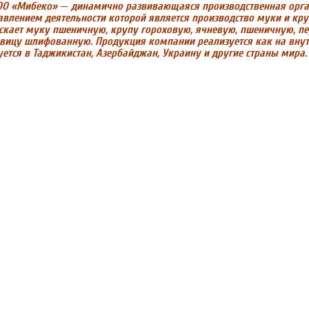
ТОО «Мибеко»
—
динамично развивающаяся производственная орга
влением деятельности которой является производство муки и круп.
кает муку пшеничную, крупу гороховую, ячневую, пшеничную, п
вицу шлифованную. Продукция компании реализуется как на вну
уется в Таджикистан, Азербайджан, Украину и другие страны мира.