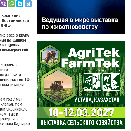
 компания
в Костанайской
ОЛИС».
ке овса в крупу
нная на данном
и из других
ал коммерческий
ти проекта
нного
когда въезд в
специалистов ТОО
втоматизации
лом году мы
 хлопья, тем
али украинскую
ком, так и
роведены, а
зохалим Кадыров.