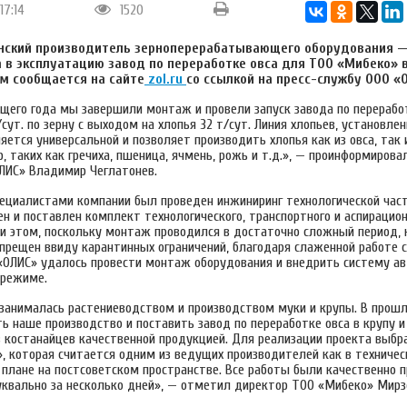
17:14
1520
нский производитель зерноперерабатывающего оборудования —
 в эксплуатацию завод по переработке овса для ТОО «Мибеко» 
ом сообщается на сайте
zol.ru
со ссылкой на пресс-службу ООО «
ущего года мы завершили монтаж и провели запуск завода по переработ
ут. по зерну с выходом на хлопья 32 т/сут. Линия хлопьев, установле
яется универсальной и позволяет производить хлопья как из овса, так 
, таких как гречиха, пшеница, ячмень, рожь и т.д.», — проинформиров
ЛИС» Владимир Чеглатонев.
специалистами компании был проведен инжиниринг технологической час
ен и поставлен комплект технологического, транспортного и аспирацио
ри этом, поскольку монтаж проводился в достаточно сложный период, 
апрещен ввиду карантинных ограничений, благодаря слаженной работе 
«ОЛИС» удалось провести монтаж оборудования и внедрить систему а
-режиме.
занималась растениеводством и производством муки и крупы. В прош
 наше производство и поставить завод по переработке овса в крупу и
 костанайцев качественной продукцией. Для реализации проекта выбр
, которая считается одним из ведущих производителей как в техничес
 плане на постсоветском пространстве. Все работы были качественно п
уквально за несколько дней», — отметил директор ТОО «Мибеко» Мир