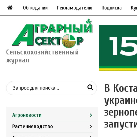
Об издании
Рекламодателю
Подписка
Ку
Сельскохозяйственный
журнал
В Кост
украин
зерноп
Агроновости
запуст
Растениеводство