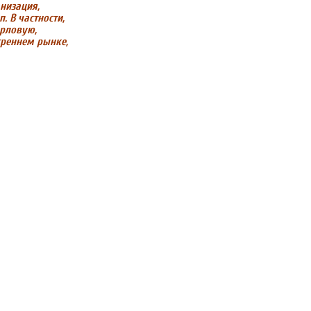
низация,
 В частности,
ерловую,
треннем рынке,