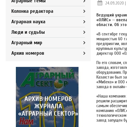
Аграрные темы
24.09.2020 | 
Колонка редактора
Ведущий украи
«ОЛИС»
—
ввела
Аграрная наука
области. Об эт
Люди и судьбы
«В сентябре тек
мощностью 60 т/с
Аграрный мир
предприятии, явл
крупяных культур
Архив номеров
директор ООО «О
По его словам, 
завода, изготовл
оборудования. П
Казахстан был з
«Мибеко» и ООО 
завода в онлайн
«Наша компания 
АРХИВ НОМЕРОВ
решили расширить
ЖУРНАЛА
самым обеспечив
компанию «ОЛИС»
«АГРАРНЫЙ СЕКТОР»
технологическом
завод запущен б