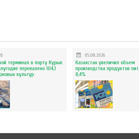
26
05.08.2026
вой терминал в порту Курык
Казахстан увеличил объем
олугодие перевалено 104,1
производства продуктов пит
ерновых культур
8,4%