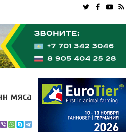
нн мяса