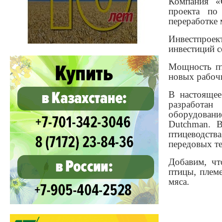
Компания «C
проекта по
переработке 
Инвестпроект
инвестиций с
Мощность пт
новых рабочи
В настоящее
разработан
оборудовани
Dutchman. В
птицеводств
передовых те
Добавим, чт
птицы, плем
мяса.