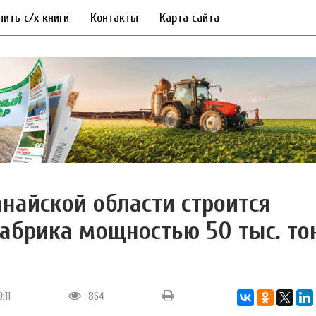
пить с/х книги
Контакты
Карта сайта
анайской области строится
абрика мощностью 50 тыс. то
:11
864