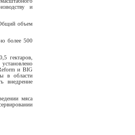
 масштабного
изводству и
. Общий объем
но более 500
,5 гектаров,
установлено
Reform и BIG
ты в области
ть внедрение
ведении мяса
сервировании