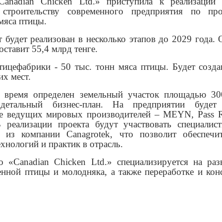
anadian Chicken Ltd.» приступила к реализации
 строительству современного предприятия по про
мяса птицы.
 будет реализован в несколько этапов до 2029 года
оставит 55,4 млрд тенге.
ицефабрики - 50 тыс. тонн мяса птицы. Будет созда
х мест.
 время определен земельный участок площадью 300
 детальный бизнес-план. На предприятии будет 
е ведущих мировых производителей – MEYN, Pass 
 реализации проекта будут участвовать специалис
а из компании Canagrotek, что позволит обеспечи
хнологий и практик в отрасль.
о «Canadian Chicken Ltd.» специализируется на раз
енной птицы и молодняка, а также переработке и кон