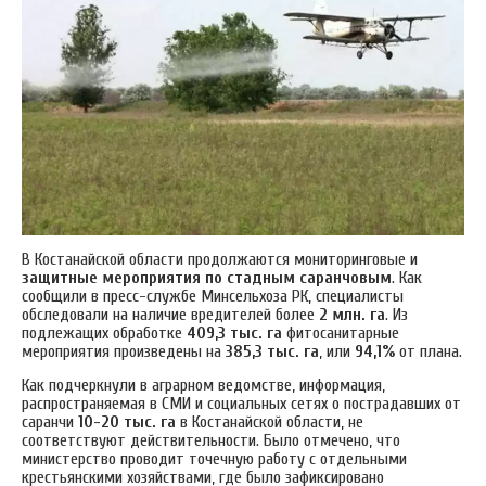
В Костанайской области продолжаются мониторинговые и
защитные мероприятия по стадным саранчовым
. Как
сообщили в пресс-службе Минсельхоза РК, специалисты
обследовали на наличие вредителей более
2 млн. га
. Из
подлежащих обработке
409,3 тыс. га
фитосанитарные
мероприятия произведены на
385,3 тыс. га
, или
94,1%
от плана.
Как подчеркнули в аграрном ведомстве, информация,
распространяемая в СМИ и социальных сетях о пострадавших от
саранчи
10-20 тыс. га
в Костанайской области, не
соответствуют действительности.
Было отмечено, что
министерство проводит точечную работу с отдельными
крестьянскими хозяйствами, где было зафиксировано