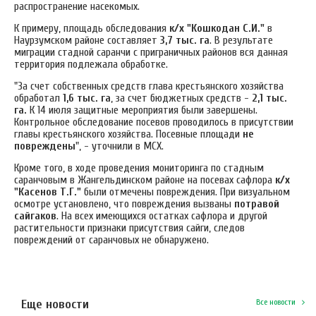
распространение насекомых.
К примеру, площадь обследования
к/х "Кошкодан С.И."
в
Наурзумском районе составляет
3,7 тыс. га
. В результате
миграции стадной саранчи с приграничных районов вся данная
территория подлежала обработке.
"За счет собственных средств глава крестьянского хозяйства
обработал
1,6 тыс. га
, за счет бюджетных средств -
2,1 тыс.
га.
К 14 июля защитные мероприятия были завершены.
Контрольное обследование посевов проводилось в присутствии
главы крестьянского хозяйства. Посевные площади
не
повреждены
", - уточнили в МСХ.
Кроме того, в ходе проведения мониторинга по стадным
саранчовым в Жангельдинском районе на посевах сафлора
к/х
"Касенов Т.Г."
были отмечены повреждения. При визуальном
осмотре установлено, что повреждения вызваны
потравой
сайгаков
.
На всех имеющихся остатках сафлора и другой
растительности признаки присутствия сайги, следов
повреждений от саранчовых не обнаружено.
Еще новости
Все новости